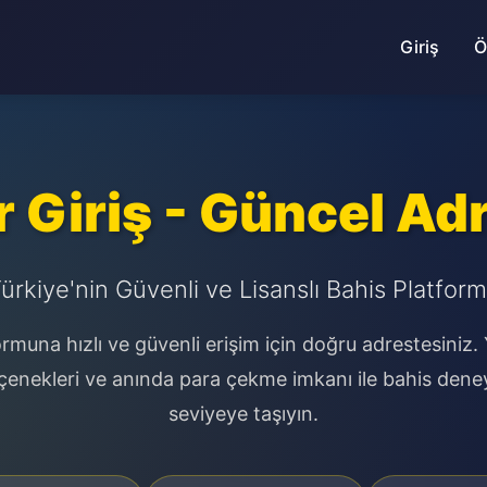
Giriş
Ö
r Giriş - Güncel A
ürkiye'nin Güvenli ve Lisanslı Bahis Platfor
ormuna hızlı ve güvenli erişim için doğru adrestesiniz.
çenekleri ve anında para çekme imkanı ile bahis deney
seviyeye taşıyın.