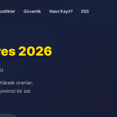
zellikler
Güvenlik
Nasıl Kayıt?
SSS
dres 2026
mu
 Yüksek oranlar,
iminizi bir üst