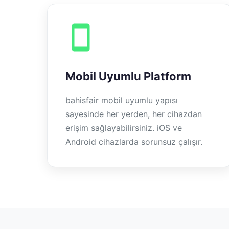
Mobil Uyumlu Platform
bahisfair mobil uyumlu yapısı
sayesinde her yerden, her cihazdan
erişim sağlayabilirsiniz. iOS ve
Android cihazlarda sorunsuz çalışır.