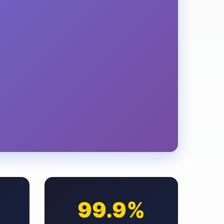
99.9%