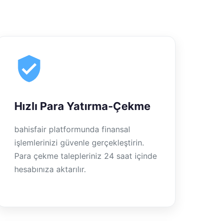
Hızlı Para Yatırma-Çekme
bahisfair platformunda finansal
işlemlerinizi güvenle gerçekleştirin.
Para çekme talepleriniz 24 saat içinde
hesabınıza aktarılır.