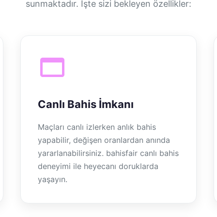
sunmaktadır. İşte sizi bekleyen özellikler:
Canlı Bahis İmkanı
Maçları canlı izlerken anlık bahis
yapabilir, değişen oranlardan anında
yararlanabilirsiniz. bahisfair canlı bahis
deneyimi ile heyecanı doruklarda
yaşayın.