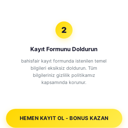
2
Kayıt Formunu Doldurun
bahisfair kayıt formunda istenilen temel
bilgileri eksiksiz doldurun. Tüm
bilgileriniz gizlilik politikamız
kapsamında korunur.
HEMEN KAYIT OL - BONUS KAZAN