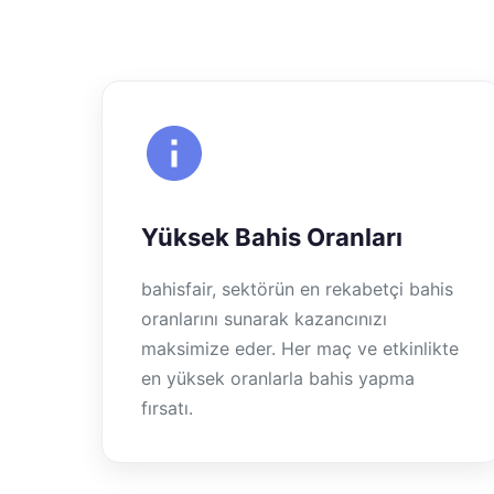
Yüksek Bahis Oranları
bahisfair, sektörün en rekabetçi bahis
oranlarını sunarak kazancınızı
maksimize eder. Her maç ve etkinlikte
en yüksek oranlarla bahis yapma
fırsatı.