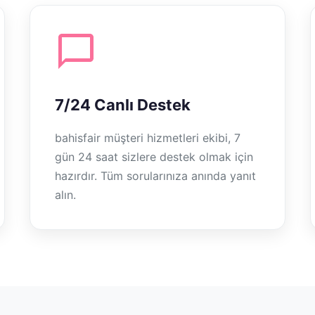
7/24 Canlı Destek
bahisfair müşteri hizmetleri ekibi, 7
gün 24 saat sizlere destek olmak için
hazırdır. Tüm sorularınıza anında yanıt
alın.