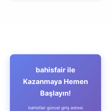
bahisfair ile
Kazanmaya Hemen
Başlayın!
bahisfair güncel giriş adresi