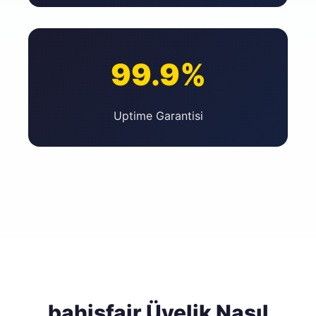
99.9%
Uptime Garantisi
bahisfair Üyelik Nasıl