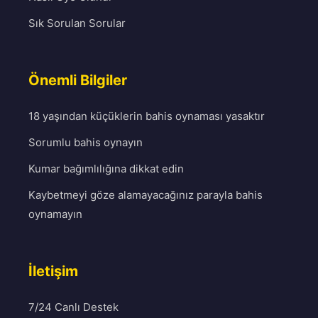
Sık Sorulan Sorular
Önemli Bilgiler
18 yaşından küçüklerin bahis oynaması yasaktır
Sorumlu bahis oynayın
Kumar bağımlılığına dikkat edin
Kaybetmeyi göze alamayacağınız parayla bahis
oynamayın
İletişim
7/24 Canlı Destek