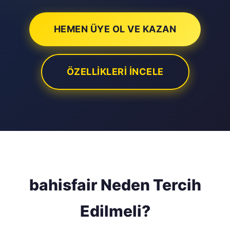
HEMEN ÜYE OL VE KAZAN
ÖZELLIKLERI İNCELE
bahisfair Neden Tercih
Edilmeli?