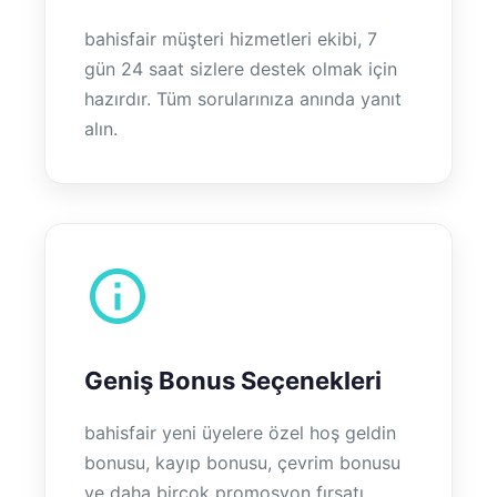
bahisfair müşteri hizmetleri ekibi, 7
gün 24 saat sizlere destek olmak için
hazırdır. Tüm sorularınıza anında yanıt
alın.
Geniş Bonus Seçenekleri
bahisfair yeni üyelere özel hoş geldin
bonusu, kayıp bonusu, çevrim bonusu
ve daha birçok promosyon fırsatı