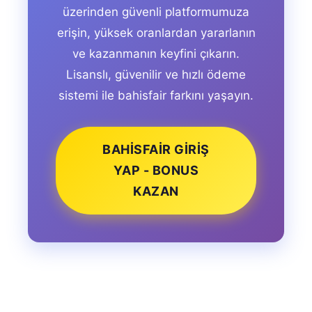
üzerinden güvenli platformumuza
erişin, yüksek oranlardan yararlanın
ve kazanmanın keyfini çıkarın.
Lisanslı, güvenilir ve hızlı ödeme
sistemi ile bahisfair farkını yaşayın.
BAHISFAIR GIRIŞ
YAP - BONUS
KAZAN