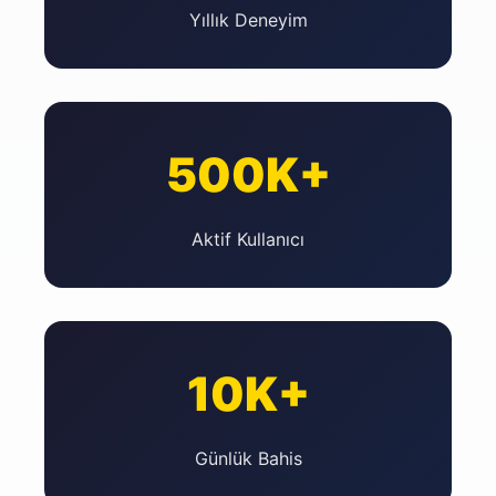
Yıllık Deneyim
500K+
Aktif Kullanıcı
10K+
Günlük Bahis