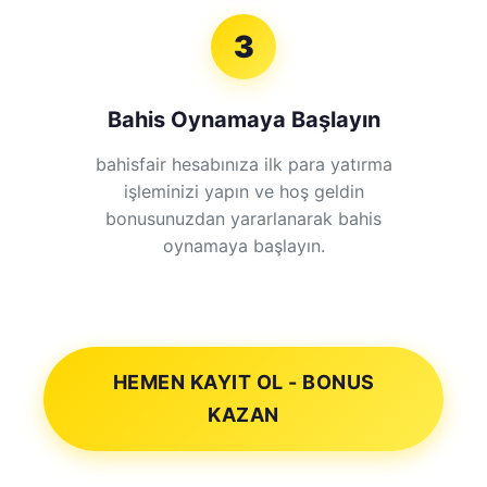
3
Bahis Oynamaya Başlayın
bahisfair hesabınıza ilk para yatırma
işleminizi yapın ve hoş geldin
bonusunuzdan yararlanarak bahis
oynamaya başlayın.
HEMEN KAYIT OL - BONUS
KAZAN