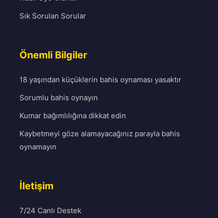
Sık Sorulan Sorular
Önemli Bilgiler
18 yaşından küçüklerin bahis oynaması yasaktır
Sorumlu bahis oynayın
Kumar bağımlılığına dikkat edin
Kaybetmeyi göze alamayacağınız parayla bahis
oynamayın
İletişim
7/24 Canlı Destek