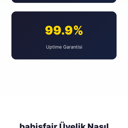
99.9%
Uptime Garantisi
bahisfair Üyelik Nasıl