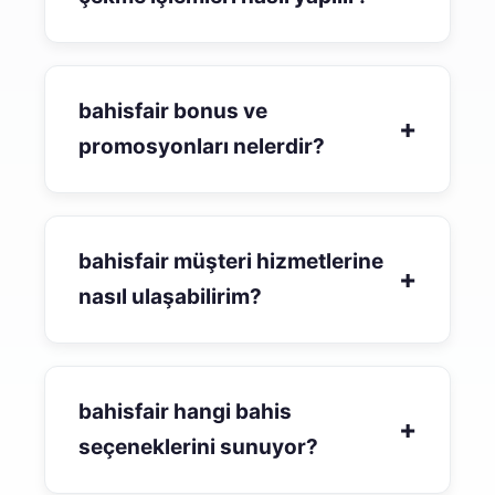
bahisfair bonus ve
+
promosyonları nelerdir?
bahisfair müşteri hizmetlerine
+
nasıl ulaşabilirim?
bahisfair hangi bahis
+
seçeneklerini sunuyor?