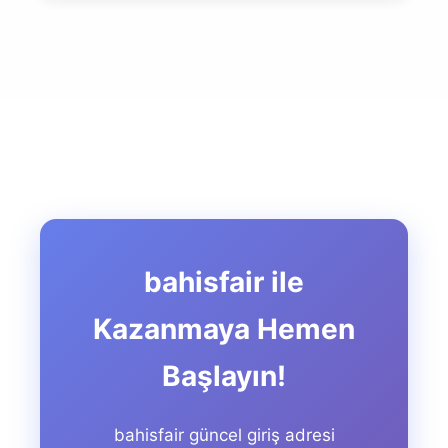
bahisfair ile
Kazanmaya Hemen
Başlayın!
bahisfair güncel giriş adresi