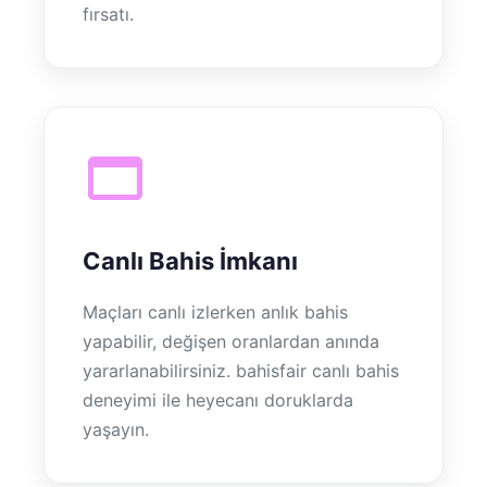
fırsatı.
Canlı Bahis İmkanı
Maçları canlı izlerken anlık bahis
yapabilir, değişen oranlardan anında
yararlanabilirsiniz. bahisfair canlı bahis
deneyimi ile heyecanı doruklarda
yaşayın.