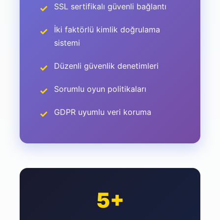
SSL sertifikalı güvenli bağlantı
İki faktörlü kimlik doğrulama
sistemi
Düzenli güvenlik denetimleri
Sorumlu oyun politikaları
GDPR uyumlu veri koruma
5+