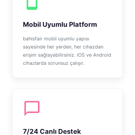
Mobil Uyumlu Platform
bahisfair mobil uyumlu yapısı
sayesinde her yerden, her cihazdan
erişim sağlayabilirsiniz. iOS ve Android
cihazlarda sorunsuz çalışır.
7/24 Canlı Destek