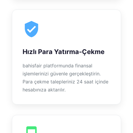
Hızlı Para Yatırma-Çekme
bahisfair platformunda finansal
işlemlerinizi güvenle gerçekleştirin.
Para çekme talepleriniz 24 saat içinde
hesabınıza aktarılır.