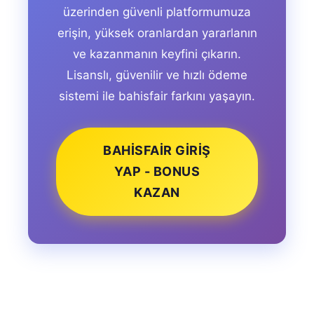
üzerinden güvenli platformumuza
erişin, yüksek oranlardan yararlanın
ve kazanmanın keyfini çıkarın.
Lisanslı, güvenilir ve hızlı ödeme
sistemi ile bahisfair farkını yaşayın.
BAHISFAIR GIRIŞ
YAP - BONUS
KAZAN