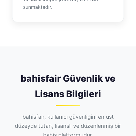
sunmaktadır.
bahisfair Güvenlik ve
Lisans Bilgileri
bahisfair, kullanıcı güvenliğini en üst
düzeyde tutan, lisanslı ve düzenlenmiş bir
bahis platformudur.