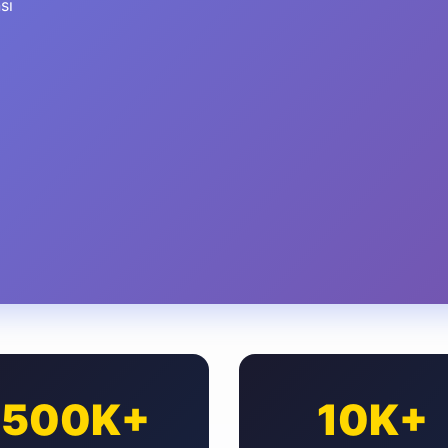
sı
500K+
10K+