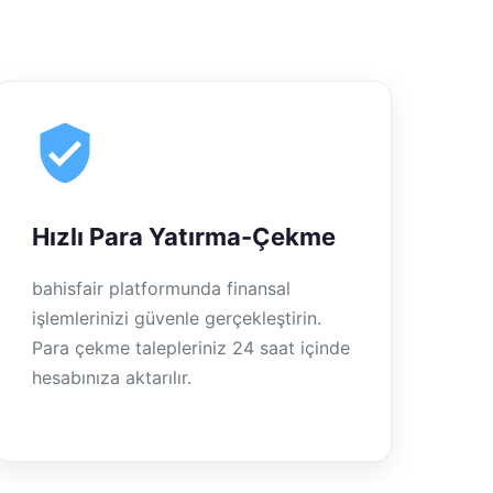
Hızlı Para Yatırma-Çekme
bahisfair platformunda finansal
işlemlerinizi güvenle gerçekleştirin.
Para çekme talepleriniz 24 saat içinde
hesabınıza aktarılır.