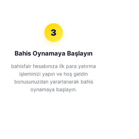
3
Bahis Oynamaya Başlayın
bahisfair hesabınıza ilk para yatırma
işleminizi yapın ve hoş geldin
bonusunuzdan yararlanarak bahis
oynamaya başlayın.