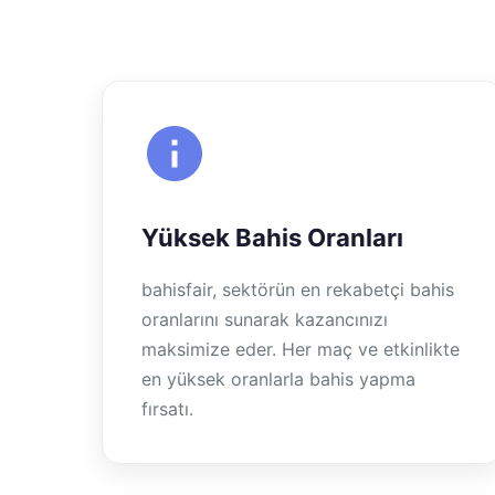
Yüksek Bahis Oranları
bahisfair, sektörün en rekabetçi bahis
oranlarını sunarak kazancınızı
maksimize eder. Her maç ve etkinlikte
en yüksek oranlarla bahis yapma
fırsatı.