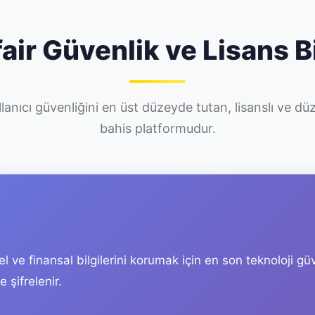
air Güvenlik ve Lisans Bi
llanıcı güvenliğini en üst düzeyde tutan, lisanslı ve dü
bahis platformudur.
isel ve finansal bilgilerini korumak için en son teknoloji g
e şifrelenir.