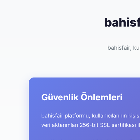
bahisf
bahisfair, ku
Güvenlik Önlemleri
bahisfair platformu, kullanıcılarının kiş
veri aktarımları 256-bit SSL sertifikası il