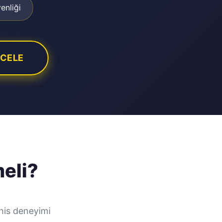
enliği
NCELE
meli?
ahis deneyimi