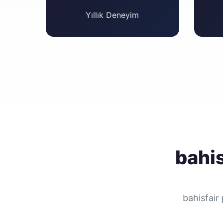
Yıllık Deneyim
bahis
bahisfair