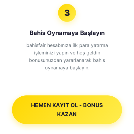
3
Bahis Oynamaya Başlayın
bahisfair hesabınıza ilk para yatırma
işleminizi yapın ve hoş geldin
bonusunuzdan yararlanarak bahis
oynamaya başlayın.
HEMEN KAYIT OL - BONUS
KAZAN