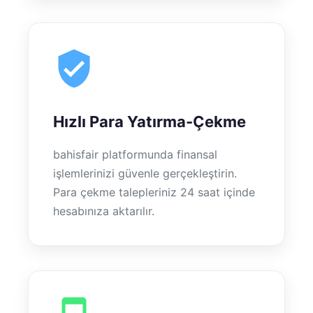
Hızlı Para Yatırma-Çekme
bahisfair platformunda finansal
işlemlerinizi güvenle gerçekleştirin.
Para çekme talepleriniz 24 saat içinde
hesabınıza aktarılır.