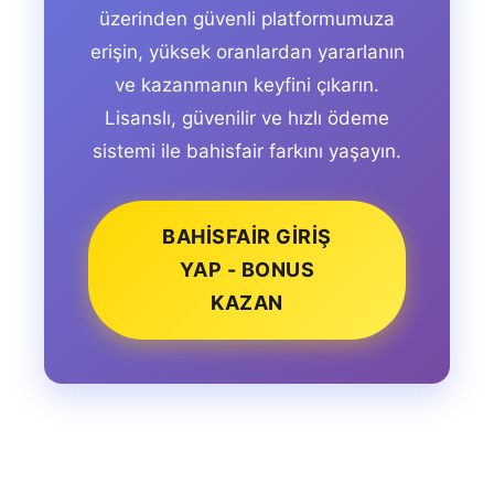
üzerinden güvenli platformumuza
erişin, yüksek oranlardan yararlanın
ve kazanmanın keyfini çıkarın.
Lisanslı, güvenilir ve hızlı ödeme
sistemi ile bahisfair farkını yaşayın.
BAHISFAIR GIRIŞ
YAP - BONUS
KAZAN