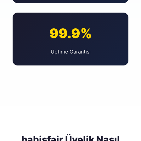
99.9%
Uptime Garantisi
bahisfair Üyelik Nasıl