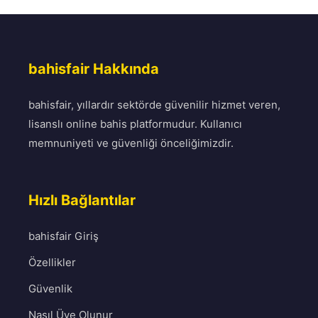
bahisfair Hakkında
bahisfair, yıllardır sektörde güvenilir hizmet veren,
lisanslı online bahis platformudur. Kullanıcı
memnuniyeti ve güvenliği önceliğimizdir.
Hızlı Bağlantılar
bahisfair Giriş
Özellikler
Güvenlik
Nasıl Üye Olunur