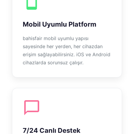
Mobil Uyumlu Platform
bahisfair mobil uyumlu yapısı
sayesinde her yerden, her cihazdan
erişim sağlayabilirsiniz. iOS ve Android
cihazlarda sorunsuz çalışır.
7/24 Canlı Destek