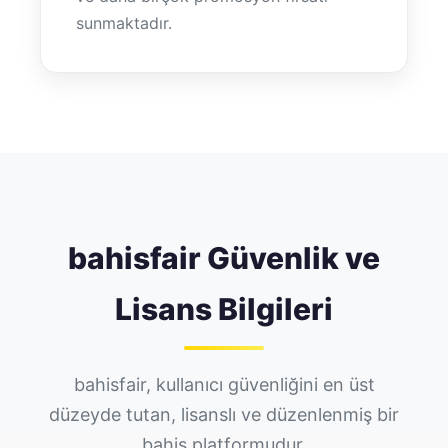
sunmaktadır.
bahisfair Güvenlik ve
Lisans Bilgileri
bahisfair, kullanıcı güvenliğini en üst
düzeyde tutan, lisanslı ve düzenlenmiş bir
bahis platformudur.