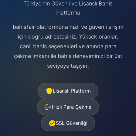
Türkiye'nin Güvenli ve Lisanslı Bahis
Platformu
bahisfair platformuna hızlı ve güvenli erişim
için doğru adrestesiniz. Yüksek oranlar,
canlı bahis seçenekleri ve anında para
çekme imkanı ile bahis deneyiminizi bir üst
seviyeye taşıyın.
Lisanslı Platform
Hızlı Para Çekme
SSL Güvenliği