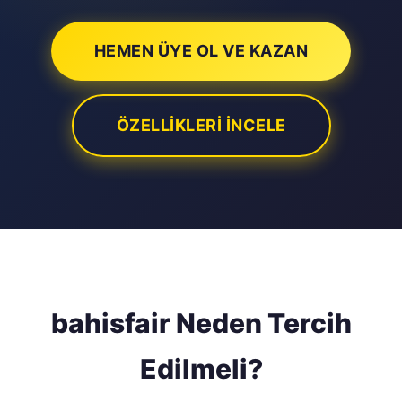
HEMEN ÜYE OL VE KAZAN
ÖZELLIKLERI İNCELE
bahisfair Neden Tercih
Edilmeli?