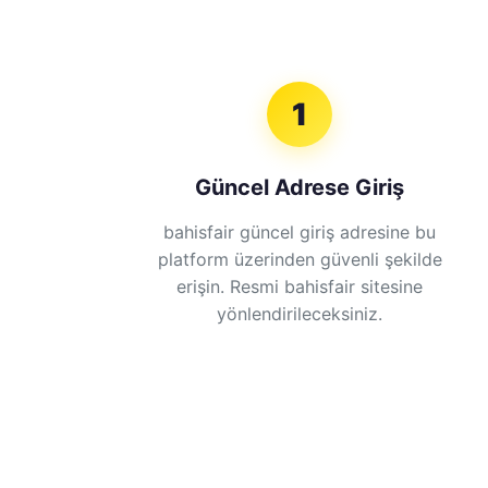
1
Güncel Adrese Giriş
bahisfair güncel giriş adresine bu
platform üzerinden güvenli şekilde
erişin. Resmi bahisfair sitesine
yönlendirileceksiniz.