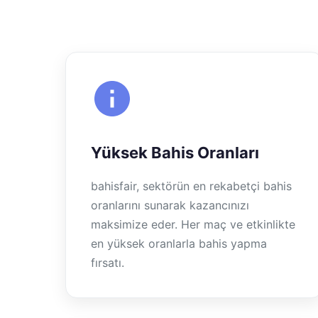
Yüksek Bahis Oranları
bahisfair, sektörün en rekabetçi bahis
oranlarını sunarak kazancınızı
maksimize eder. Her maç ve etkinlikte
en yüksek oranlarla bahis yapma
fırsatı.