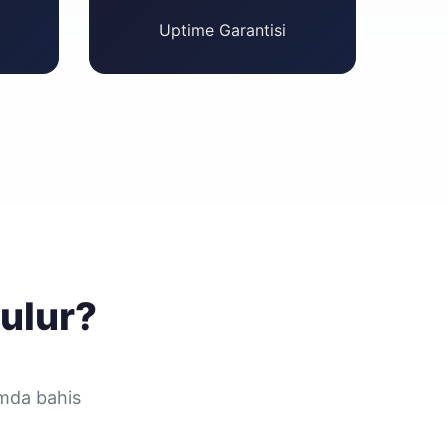
Uptime Garantisi
rulur?
ımda bahis