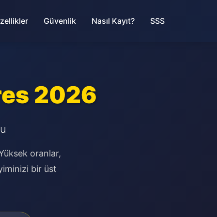
zellikler
Güvenlik
Nasıl Kayıt?
SSS
dres 2026
mu
 Yüksek oranlar,
iminizi bir üst