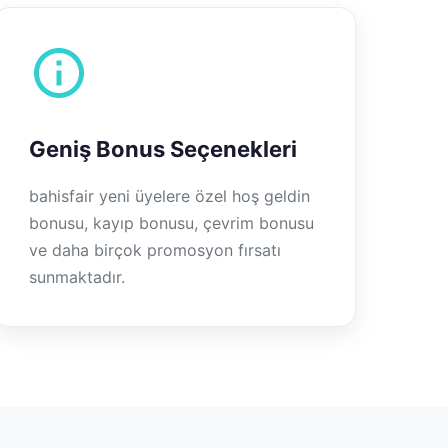
Geniş Bonus Seçenekleri
bahisfair yeni üyelere özel hoş geldin
bonusu, kayıp bonusu, çevrim bonusu
ve daha birçok promosyon fırsatı
sunmaktadır.