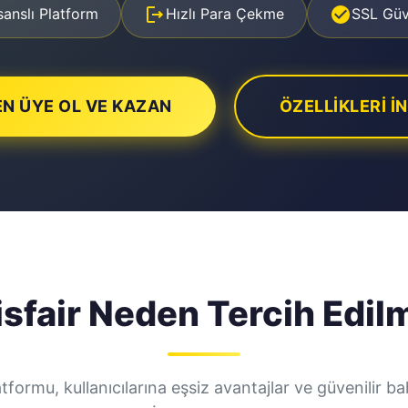
sanslı Platform
Hızlı Para Çekme
SSL Güv
N ÜYE OL VE KAZAN
ÖZELLIKLERI İ
sfair Neden Tercih Edil
atformu, kullanıcılarına eşsiz avantajlar ve güvenilir b