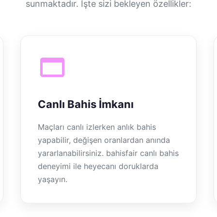
sunmaktadır. İşte sizi bekleyen özellikler:
Canlı Bahis İmkanı
Maçları canlı izlerken anlık bahis
yapabilir, değişen oranlardan anında
yararlanabilirsiniz. bahisfair canlı bahis
deneyimi ile heyecanı doruklarda
yaşayın.