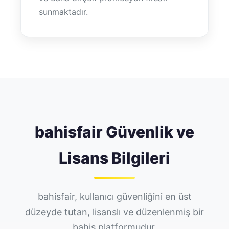
sunmaktadır.
bahisfair Güvenlik ve
Lisans Bilgileri
bahisfair, kullanıcı güvenliğini en üst
düzeyde tutan, lisanslı ve düzenlenmiş bir
bahis platformudur.