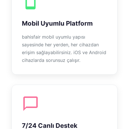
Mobil Uyumlu Platform
bahisfair mobil uyumlu yapısı
sayesinde her yerden, her cihazdan
erişim sağlayabilirsiniz. iOS ve Android
cihazlarda sorunsuz çalışır.
7/24 Canlı Destek