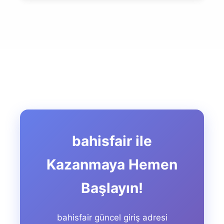
bahisfair ile
Kazanmaya Hemen
Başlayın!
bahisfair güncel giriş adresi