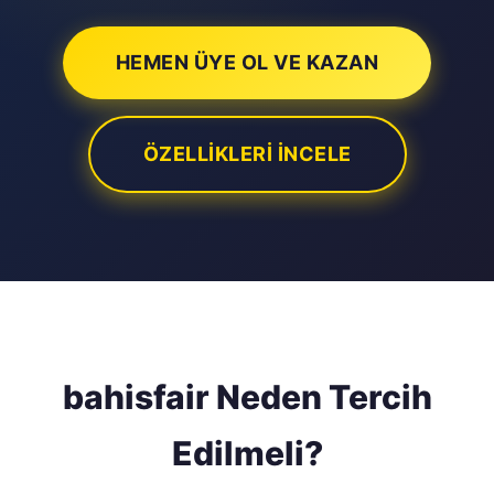
HEMEN ÜYE OL VE KAZAN
ÖZELLIKLERI İNCELE
bahisfair Neden Tercih
Edilmeli?