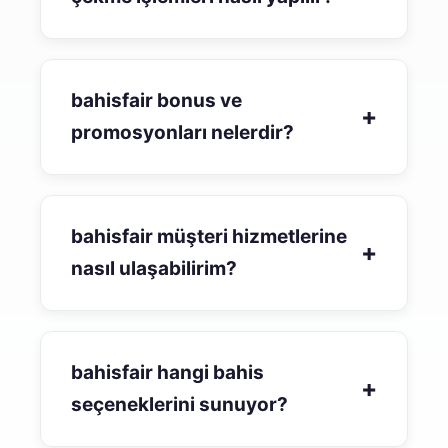
bahisfair bonus ve
+
promosyonları nelerdir?
bahisfair müşteri hizmetlerine
+
nasıl ulaşabilirim?
bahisfair hangi bahis
+
seçeneklerini sunuyor?