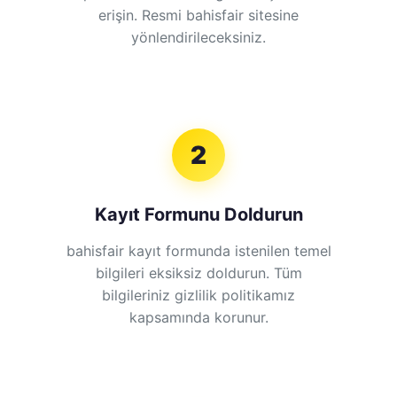
erişin. Resmi bahisfair sitesine
yönlendirileceksiniz.
2
Kayıt Formunu Doldurun
bahisfair kayıt formunda istenilen temel
bilgileri eksiksiz doldurun. Tüm
bilgileriniz gizlilik politikamız
kapsamında korunur.