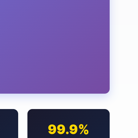
99.9%