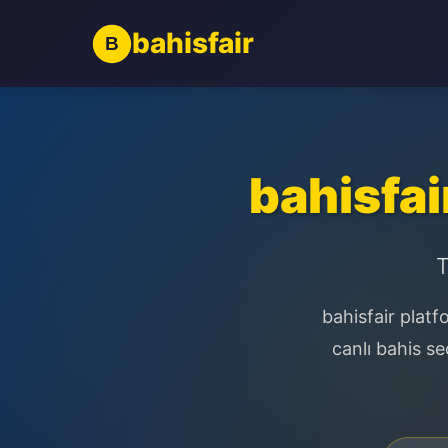
bahisfair
B
bahisfai
T
bahisfair platf
canlı bahis se