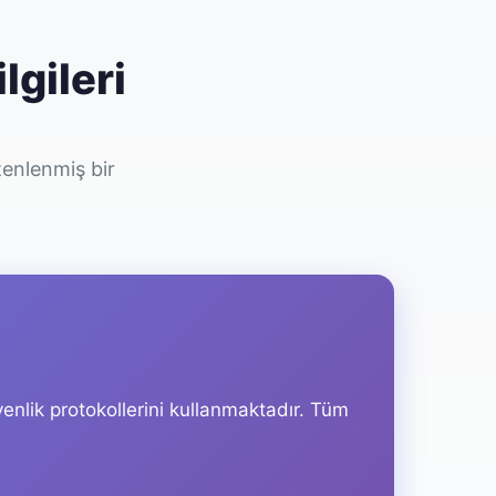
lgileri
zenlenmiş bir
üvenlik protokollerini kullanmaktadır. Tüm