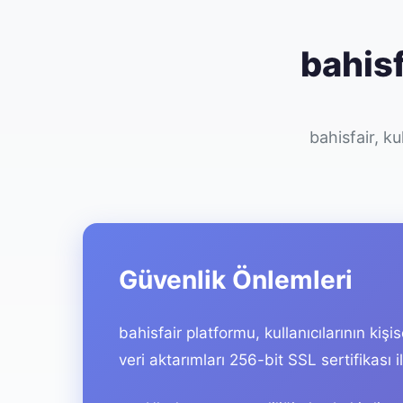
bahisf
bahisfair, ku
Güvenlik Önlemleri
bahisfair platformu, kullanıcılarının kiş
veri aktarımları 256-bit SSL sertifikası il