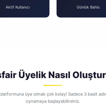
Aktif Kullanıcı
Günlük Bahis
fair Üyelik Nasıl Oluştu
 platformuna üye olmak çok kolay! Sadece 3 basit ad
oynamaya başlayabilirsiniz.