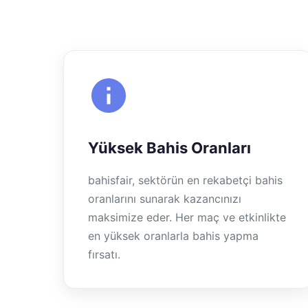
Yüksek Bahis Oranları
bahisfair, sektörün en rekabetçi bahis
oranlarını sunarak kazancınızı
maksimize eder. Her maç ve etkinlikte
en yüksek oranlarla bahis yapma
fırsatı.