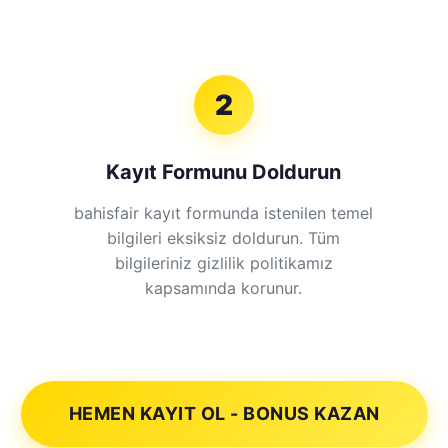
2
Kayıt Formunu Doldurun
bahisfair kayıt formunda istenilen temel
bilgileri eksiksiz doldurun. Tüm
bilgileriniz gizlilik politikamız
kapsamında korunur.
HEMEN KAYIT OL - BONUS KAZAN