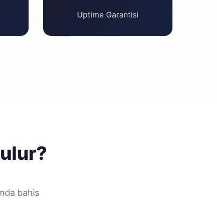
Uptime Garantisi
rulur?
ımda bahis