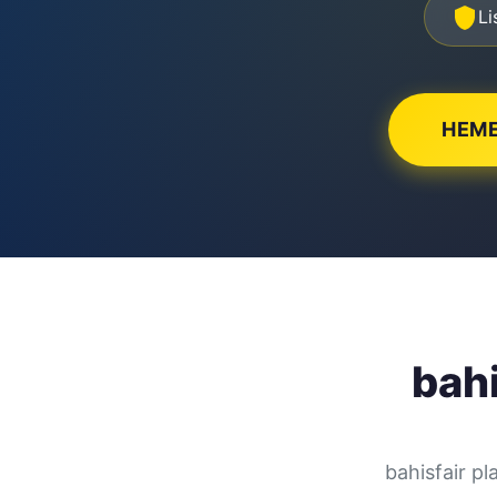
Li
HEME
bahi
bahisfair pl