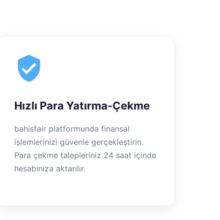
Hızlı Para Yatırma-Çekme
bahisfair platformunda finansal
işlemlerinizi güvenle gerçekleştirin.
Para çekme talepleriniz 24 saat içinde
hesabınıza aktarılır.