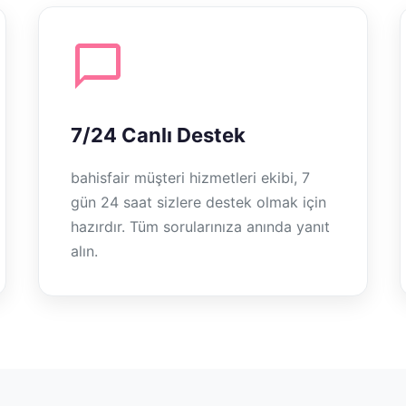
7/24 Canlı Destek
bahisfair müşteri hizmetleri ekibi, 7
gün 24 saat sizlere destek olmak için
hazırdır. Tüm sorularınıza anında yanıt
alın.