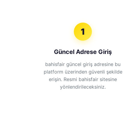
1
Güncel Adrese Giriş
bahisfair güncel giriş adresine bu
platform üzerinden güvenli şekilde
erişin. Resmi bahisfair sitesine
yönlendirileceksiniz.