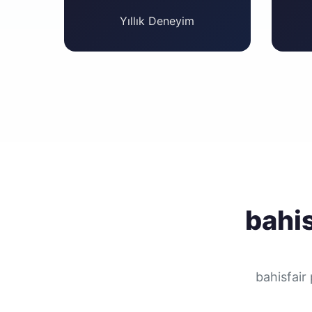
Yıllık Deneyim
bahis
bahisfair