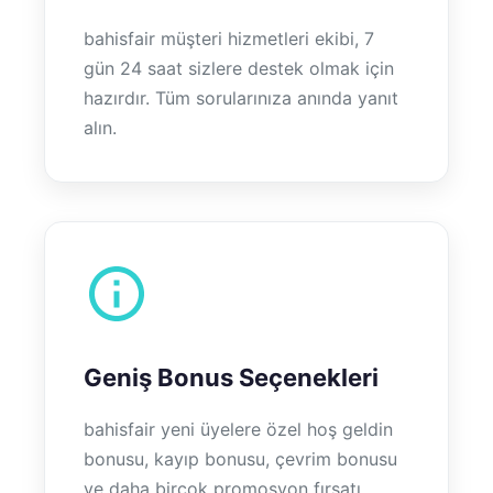
bahisfair müşteri hizmetleri ekibi, 7
gün 24 saat sizlere destek olmak için
hazırdır. Tüm sorularınıza anında yanıt
alın.
Geniş Bonus Seçenekleri
bahisfair yeni üyelere özel hoş geldin
bonusu, kayıp bonusu, çevrim bonusu
ve daha birçok promosyon fırsatı