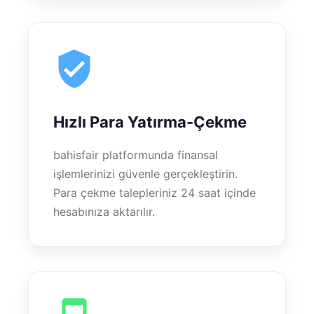
Hızlı Para Yatırma-Çekme
bahisfair platformunda finansal
işlemlerinizi güvenle gerçekleştirin.
Para çekme talepleriniz 24 saat içinde
hesabınıza aktarılır.