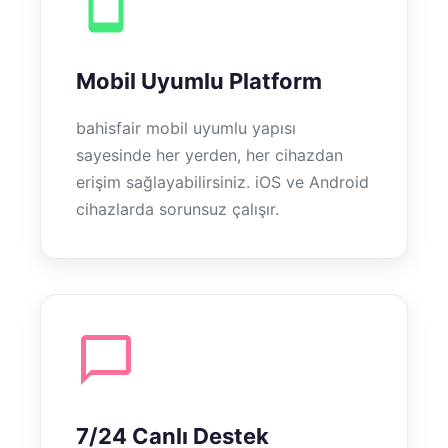
Mobil Uyumlu Platform
bahisfair mobil uyumlu yapısı
sayesinde her yerden, her cihazdan
erişim sağlayabilirsiniz. iOS ve Android
cihazlarda sorunsuz çalışır.
7/24 Canlı Destek