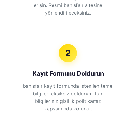
erişin. Resmi bahisfair sitesine
yönlendirileceksiniz.
2
Kayıt Formunu Doldurun
bahisfair kayıt formunda istenilen temel
bilgileri eksiksiz doldurun. Tüm
bilgileriniz gizlilik politikamız
kapsamında korunur.