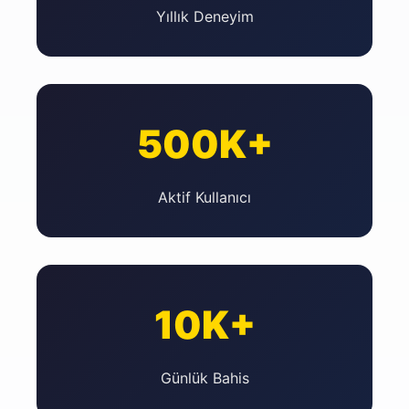
Yıllık Deneyim
500K+
Aktif Kullanıcı
10K+
Günlük Bahis