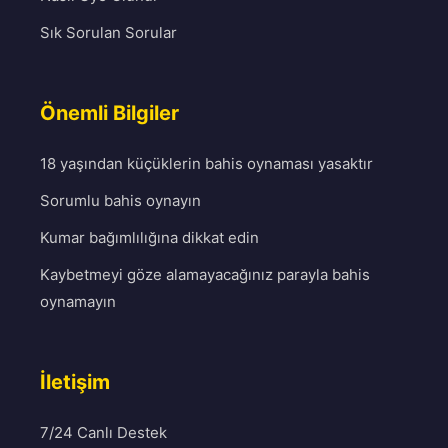
Sık Sorulan Sorular
Önemli Bilgiler
18 yaşından küçüklerin bahis oynaması yasaktır
Sorumlu bahis oynayın
Kumar bağımlılığına dikkat edin
Kaybetmeyi göze alamayacağınız parayla bahis
oynamayın
İletişim
7/24 Canlı Destek