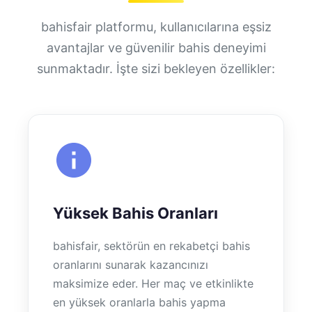
bahisfair platformu, kullanıcılarına eşsiz
avantajlar ve güvenilir bahis deneyimi
sunmaktadır. İşte sizi bekleyen özellikler:
Yüksek Bahis Oranları
bahisfair, sektörün en rekabetçi bahis
oranlarını sunarak kazancınızı
maksimize eder. Her maç ve etkinlikte
en yüksek oranlarla bahis yapma