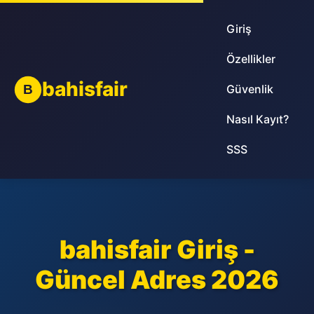
Giriş
Özellikler
bahisfair
B
Güvenlik
Nasıl Kayıt?
SSS
bahisfair Giriş -
Güncel Adres 2026