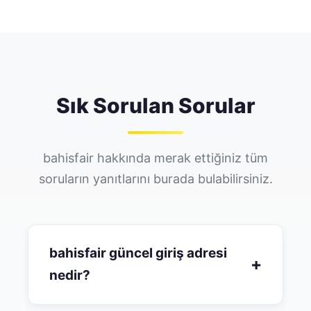
Sık Sorulan Sorular
bahisfair hakkında merak ettiğiniz tüm
soruların yanıtlarını burada bulabilirsiniz.
bahisfair güncel giriş adresi
+
nedir?