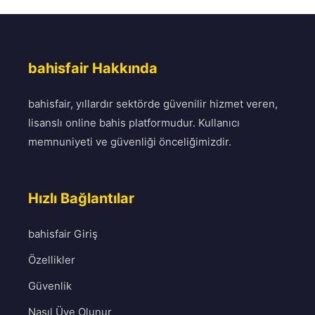
bahisfair Hakkında
bahisfair, yıllardır sektörde güvenilir hizmet veren,
lisanslı online bahis platformudur. Kullanıcı
memnuniyeti ve güvenliği önceliğimizdir.
Hızlı Bağlantılar
bahisfair Giriş
Özellikler
Güvenlik
Nasıl Üye Olunur