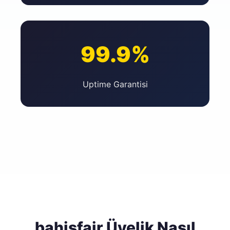
99.9%
Uptime Garantisi
bahisfair Üyelik Nasıl