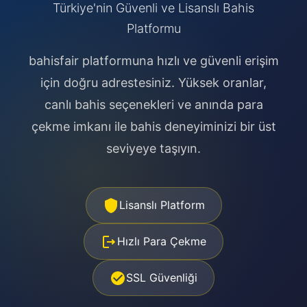
Türkiye'nin Güvenli ve Lisanslı Bahis
Platformu
bahisfair platformuna hızlı ve güvenli erişim
için doğru adrestesiniz. Yüksek oranlar,
canlı bahis seçenekleri ve anında para
çekme imkanı ile bahis deneyiminizi bir üst
seviyeye taşıyın.
Lisanslı Platform
Hızlı Para Çekme
SSL Güvenliği