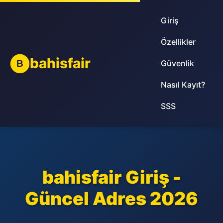
Giriş
Özellikler
bahisfair
B
Güvenlik
Nasıl Kayıt?
SSS
bahisfair Giriş -
Güncel Adres 2026