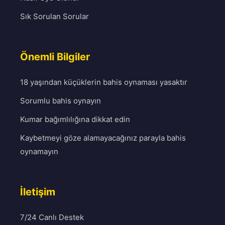
Sık Sorulan Sorular
Önemli Bilgiler
18 yaşından küçüklerin bahis oynaması yasaktır
Sorumlu bahis oynayın
Kumar bağımlılığına dikkat edin
Kaybetmeyi göze alamayacağınız parayla bahis
oynamayın
İletişim
7/24 Canlı Destek