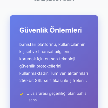
Güvenlik Önlemleri
bahisfair platformu, kullanıcılarının
kişisel ve finansal bilgilerini
korumak için en son teknoloji
güvenlik protokollerini
kullanmaktadır. Tüm veri aktarımları
256-bit SSL sertifikası ile şifrelenir.
Uluslararası geçerliliği olan bahis
lisansı