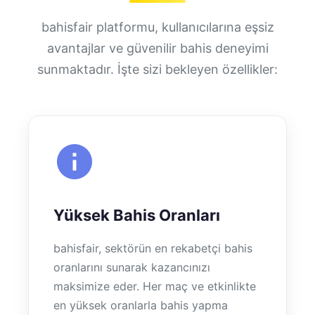
bahisfair platformu, kullanıcılarına eşsiz
avantajlar ve güvenilir bahis deneyimi
sunmaktadır. İşte sizi bekleyen özellikler:
Yüksek Bahis Oranları
bahisfair, sektörün en rekabetçi bahis
oranlarını sunarak kazancınızı
maksimize eder. Her maç ve etkinlikte
en yüksek oranlarla bahis yapma