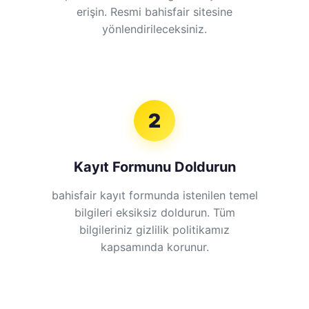
erişin. Resmi bahisfair sitesine
yönlendirileceksiniz.
2
Kayıt Formunu Doldurun
bahisfair kayıt formunda istenilen temel
bilgileri eksiksiz doldurun. Tüm
bilgileriniz gizlilik politikamız
kapsamında korunur.