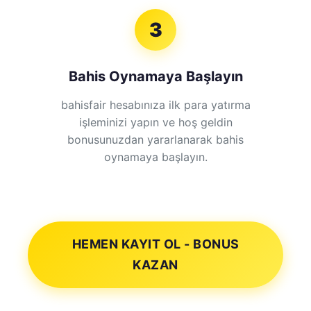
3
Bahis Oynamaya Başlayın
bahisfair hesabınıza ilk para yatırma
işleminizi yapın ve hoş geldin
bonusunuzdan yararlanarak bahis
oynamaya başlayın.
HEMEN KAYIT OL - BONUS
KAZAN