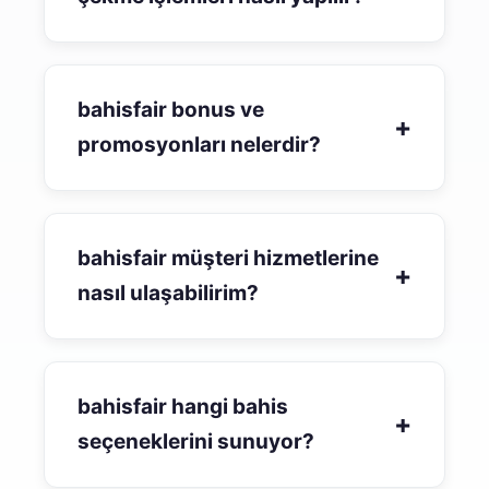
bahisfair bonus ve
+
promosyonları nelerdir?
bahisfair müşteri hizmetlerine
+
nasıl ulaşabilirim?
bahisfair hangi bahis
+
seçeneklerini sunuyor?