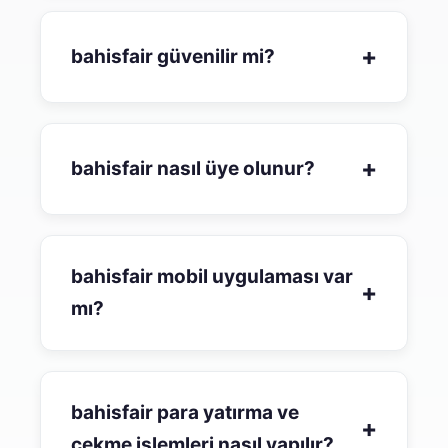
+
bahisfair güvenilir mi?
+
bahisfair nasıl üye olunur?
bahisfair mobil uygulaması var
+
mı?
bahisfair para yatırma ve
+
çekme işlemleri nasıl yapılır?