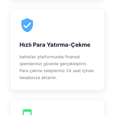
Hızlı Para Yatırma-Çekme
bahisfair platformunda finansal
işlemlerinizi güvenle gerçekleştirin.
Para çekme talepleriniz 24 saat içinde
hesabınıza aktarılır.