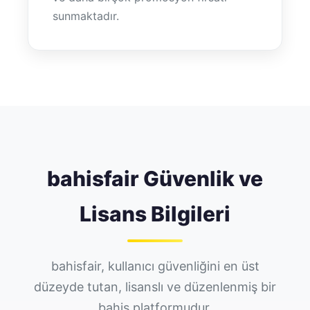
sunmaktadır.
bahisfair Güvenlik ve
Lisans Bilgileri
bahisfair, kullanıcı güvenliğini en üst
düzeyde tutan, lisanslı ve düzenlenmiş bir
bahis platformudur.