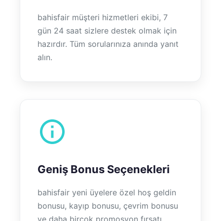
bahisfair müşteri hizmetleri ekibi, 7
gün 24 saat sizlere destek olmak için
hazırdır. Tüm sorularınıza anında yanıt
alın.
Geniş Bonus Seçenekleri
bahisfair yeni üyelere özel hoş geldin
bonusu, kayıp bonusu, çevrim bonusu
ve daha birçok promosyon fırsatı