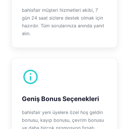
bahisfair müşteri hizmetleri ekibi, 7
gün 24 saat sizlere destek olmak için
hazırdır. Tüm sorularınıza anında yanıt
alın.
Geniş Bonus Seçenekleri
bahisfair yeni üyelere özel hoş geldin
bonusu, kayıp bonusu, çevrim bonusu
ve daha birçok promosyon fırsatı