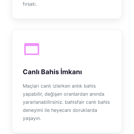
fırsatı.
Canlı Bahis İmkanı
Maçları canlı izlerken anlık bahis
yapabilir, değişen oranlardan anında
yararlanabilirsiniz. bahisfair canlı bahis
deneyimi ile heyecanı doruklarda
yaşayın.