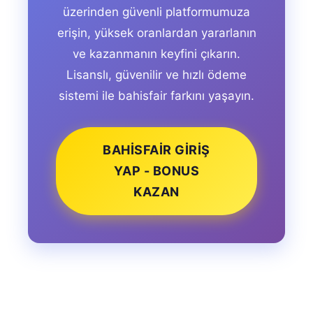
üzerinden güvenli platformumuza
erişin, yüksek oranlardan yararlanın
ve kazanmanın keyfini çıkarın.
Lisanslı, güvenilir ve hızlı ödeme
sistemi ile bahisfair farkını yaşayın.
BAHISFAIR GIRIŞ
YAP - BONUS
KAZAN