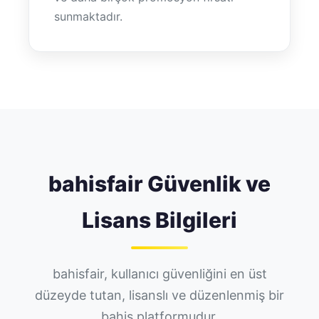
sunmaktadır.
bahisfair Güvenlik ve
Lisans Bilgileri
bahisfair, kullanıcı güvenliğini en üst
düzeyde tutan, lisanslı ve düzenlenmiş bir
bahis platformudur.