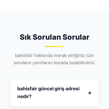
Sık Sorulan Sorular
bahisfair hakkında merak ettiğiniz tüm
soruların yanıtlarını burada bulabilirsiniz.
bahisfair güncel giriş adresi
+
nedir?