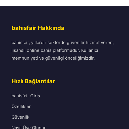
bahisfair Hakkında
bahisfair, yıllardır sektörde güvenilir hizmet veren,
lisanslı online bahis platformudur. Kullanıcı
memnuniyeti ve güvenliği önceliğimizdir.
Hızlı Bağlantılar
bahisfair Giriş
Özellikler
Güvenlik
Nasıl Üye Olunur