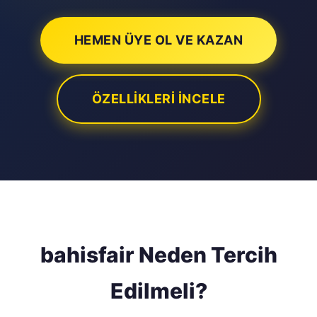
HEMEN ÜYE OL VE KAZAN
ÖZELLIKLERI İNCELE
bahisfair Neden Tercih
Edilmeli?