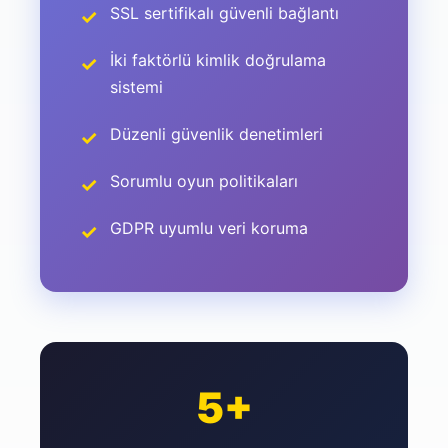
SSL sertifikalı güvenli bağlantı
İki faktörlü kimlik doğrulama
sistemi
Düzenli güvenlik denetimleri
Sorumlu oyun politikaları
GDPR uyumlu veri koruma
5+