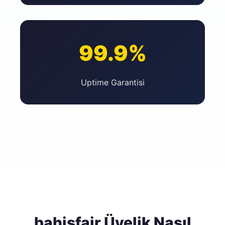
99.9%
Uptime Garantisi
bahisfair Üyelik Nasıl