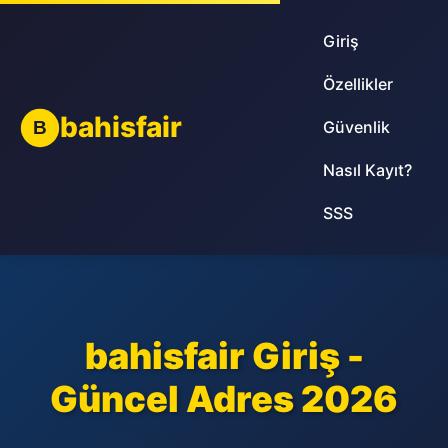
Giriş
Özellikler
bahisfair
B
Güvenlik
Nasıl Kayıt?
SSS
bahisfair Giriş -
Güncel Adres 2026