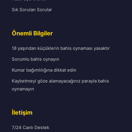
Sık Sorulan Sorular
Önemli Bilgiler
18 yaşından küçüklerin bahis oynaması yasaktır
Sorumlu bahis oynayın
Kumar bağımlılığına dikkat edin
Kaybetmeyi göze alamayacağınız parayla bahis
oynamayın
İletişim
7/24 Canlı Destek