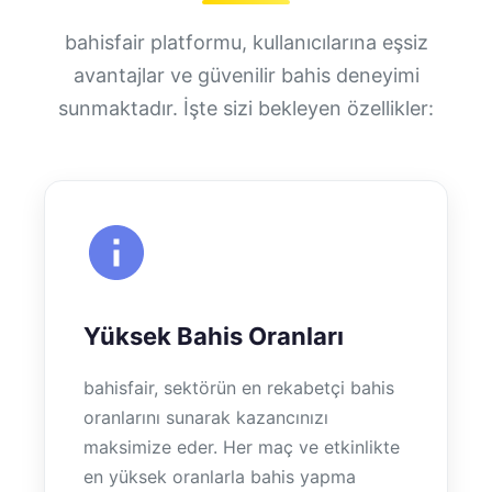
bahisfair platformu, kullanıcılarına eşsiz
avantajlar ve güvenilir bahis deneyimi
sunmaktadır. İşte sizi bekleyen özellikler:
Yüksek Bahis Oranları
bahisfair, sektörün en rekabetçi bahis
oranlarını sunarak kazancınızı
maksimize eder. Her maç ve etkinlikte
en yüksek oranlarla bahis yapma