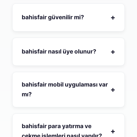
+
bahisfair güvenilir mi?
+
bahisfair nasıl üye olunur?
bahisfair mobil uygulaması var
+
mı?
bahisfair para yatırma ve
+
çekme işlemleri nasıl yapılır?