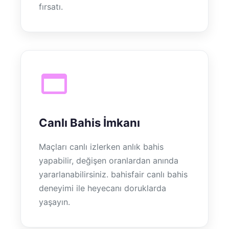
fırsatı.
Canlı Bahis İmkanı
Maçları canlı izlerken anlık bahis
yapabilir, değişen oranlardan anında
yararlanabilirsiniz. bahisfair canlı bahis
deneyimi ile heyecanı doruklarda
yaşayın.