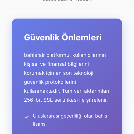
Güvenlik Önlemleri
bahisfair platformu, kullanıcılarının
kişisel ve finansal bilgilerini
korumak için en son teknoloji
güvenlik protokollerini
kullanmaktadır. Tüm veri aktarımları
256-bit SSL sertifikası ile şifrelenir.
Uluslararası geçerliliği olan bahis
lisansı