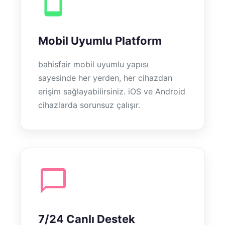
Mobil Uyumlu Platform
bahisfair mobil uyumlu yapısı
sayesinde her yerden, her cihazdan
erişim sağlayabilirsiniz. iOS ve Android
cihazlarda sorunsuz çalışır.
7/24 Canlı Destek