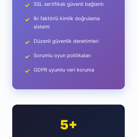
SSL sertifikalı güvenli bağlantı
İki faktörlü kimlik doğrulama
sistemi
Düzenli güvenlik denetimleri
Sorumlu oyun politikaları
GDPR uyumlu veri koruma
5+