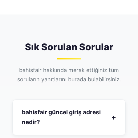
Sık Sorulan Sorular
bahisfair hakkında merak ettiğiniz tüm
soruların yanıtlarını burada bulabilirsiniz.
bahisfair güncel giriş adresi
+
nedir?