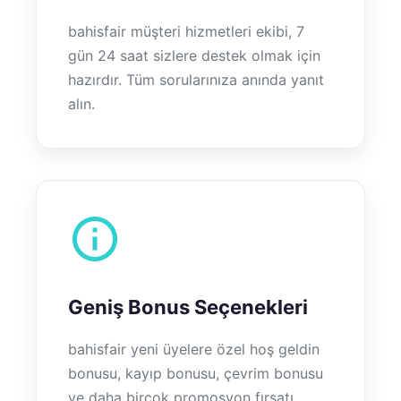
bahisfair müşteri hizmetleri ekibi, 7
gün 24 saat sizlere destek olmak için
hazırdır. Tüm sorularınıza anında yanıt
alın.
Geniş Bonus Seçenekleri
bahisfair yeni üyelere özel hoş geldin
bonusu, kayıp bonusu, çevrim bonusu
ve daha birçok promosyon fırsatı