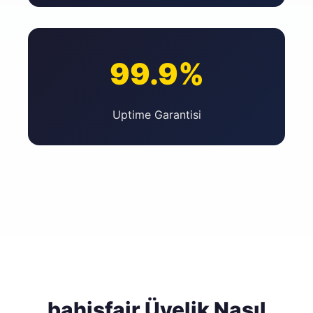
99.9%
Uptime Garantisi
bahisfair Üyelik Nasıl