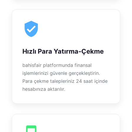
Hızlı Para Yatırma-Çekme
bahisfair platformunda finansal
işlemlerinizi güvenle gerçekleştirin.
Para çekme talepleriniz 24 saat içinde
hesabınıza aktarılır.