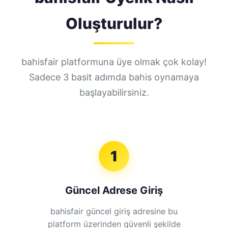
Oluşturulur?
bahisfair platformuna üye olmak çok kolay!
Sadece 3 basit adımda bahis oynamaya
başlayabilirsiniz.
1
Güncel Adrese Giriş
bahisfair güncel giriş adresine bu
platform üzerinden güvenli şekilde