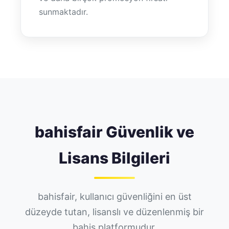
sunmaktadır.
bahisfair Güvenlik ve
Lisans Bilgileri
bahisfair, kullanıcı güvenliğini en üst
düzeyde tutan, lisanslı ve düzenlenmiş bir
bahis platformudur.