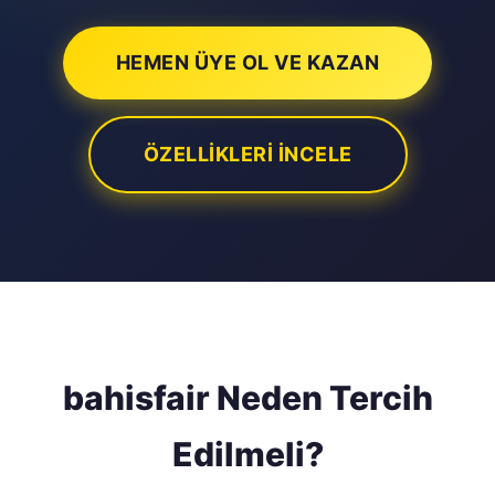
HEMEN ÜYE OL VE KAZAN
ÖZELLIKLERI İNCELE
bahisfair Neden Tercih
Edilmeli?