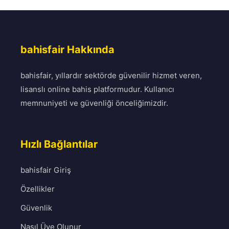
bahisfair Hakkında
bahisfair, yıllardır sektörde güvenilir hizmet veren,
lisanslı online bahis platformudur. Kullanıcı
memnuniyeti ve güvenliği önceliğimizdir.
Hızlı Bağlantılar
bahisfair Giriş
Özellikler
Güvenlik
Nasıl Üye Olunur