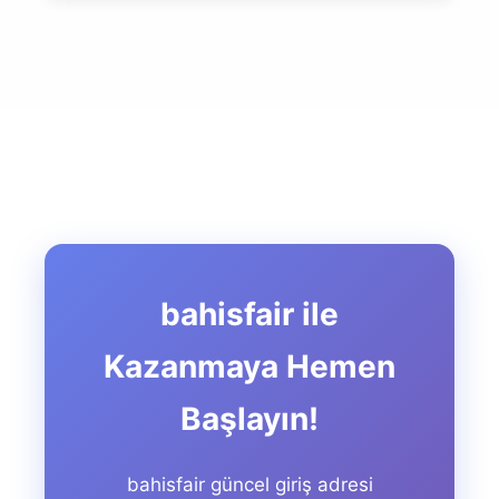
bahisfair ile
Kazanmaya Hemen
Başlayın!
bahisfair güncel giriş adresi