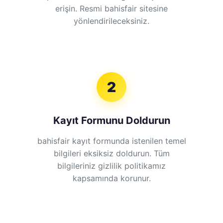
erişin. Resmi bahisfair sitesine
yönlendirileceksiniz.
2
Kayıt Formunu Doldurun
bahisfair kayıt formunda istenilen temel
bilgileri eksiksiz doldurun. Tüm
bilgileriniz gizlilik politikamız
kapsamında korunur.