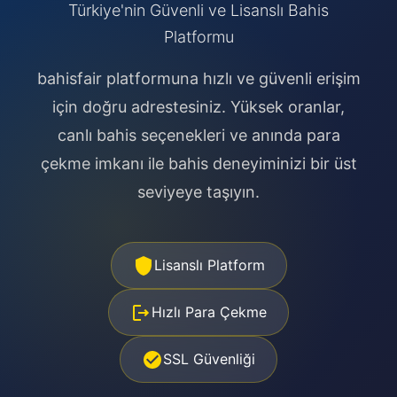
Türkiye'nin Güvenli ve Lisanslı Bahis
Platformu
bahisfair platformuna hızlı ve güvenli erişim
için doğru adrestesiniz. Yüksek oranlar,
canlı bahis seçenekleri ve anında para
çekme imkanı ile bahis deneyiminizi bir üst
seviyeye taşıyın.
Lisanslı Platform
Hızlı Para Çekme
SSL Güvenliği