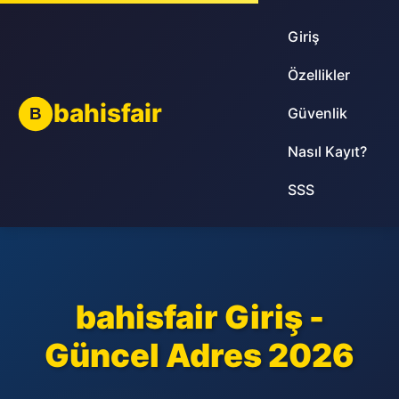
Giriş
Özellikler
bahisfair
B
Güvenlik
Nasıl Kayıt?
SSS
bahisfair Giriş -
Güncel Adres 2026