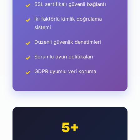
SSL sertifikalı güvenli bağlantı
İki faktörlü kimlik doğrulama
sistemi
Düzenli güvenlik denetimleri
Sorumlu oyun politikaları
GDPR uyumlu veri koruma
5+