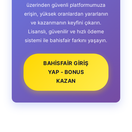
üzerinden güvenli platformumuza
erişin, yüksek oranlardan yararlanın
ve kazanmanın keyfini çıkarın.
Lisanslı, güvenilir ve hızlı ödeme
sistemi ile bahisfair farkını yaşayın.
BAHISFAIR GIRIŞ
YAP - BONUS
KAZAN