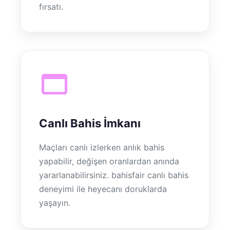
fırsatı.
Canlı Bahis İmkanı
Maçları canlı izlerken anlık bahis
yapabilir, değişen oranlardan anında
yararlanabilirsiniz. bahisfair canlı bahis
deneyimi ile heyecanı doruklarda
yaşayın.