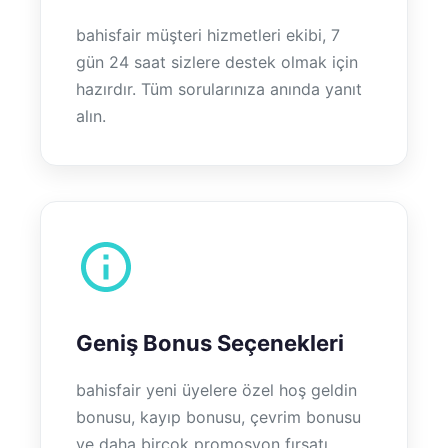
bahisfair müşteri hizmetleri ekibi, 7
gün 24 saat sizlere destek olmak için
hazırdır. Tüm sorularınıza anında yanıt
alın.
Geniş Bonus Seçenekleri
bahisfair yeni üyelere özel hoş geldin
bonusu, kayıp bonusu, çevrim bonusu
ve daha birçok promosyon fırsatı