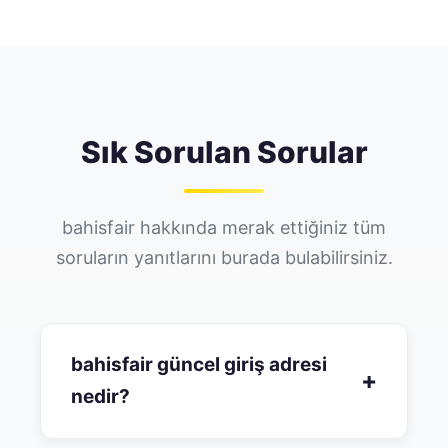
Sık Sorulan Sorular
bahisfair hakkında merak ettiğiniz tüm
soruların yanıtlarını burada bulabilirsiniz.
bahisfair güncel giriş adresi
+
nedir?