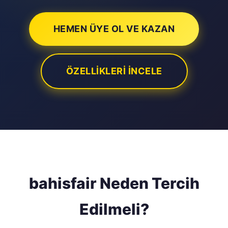
HEMEN ÜYE OL VE KAZAN
ÖZELLIKLERI İNCELE
bahisfair Neden Tercih
Edilmeli?