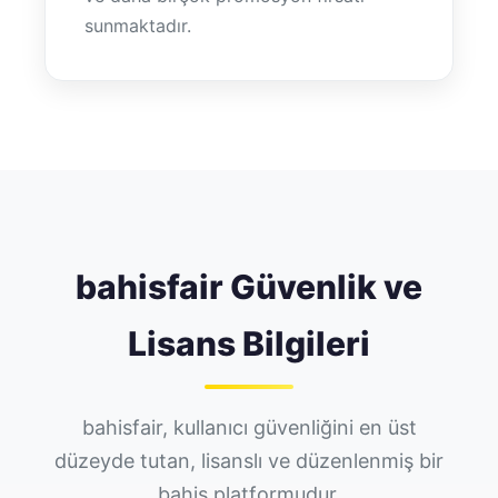
sunmaktadır.
bahisfair Güvenlik ve
Lisans Bilgileri
bahisfair, kullanıcı güvenliğini en üst
düzeyde tutan, lisanslı ve düzenlenmiş bir
bahis platformudur.