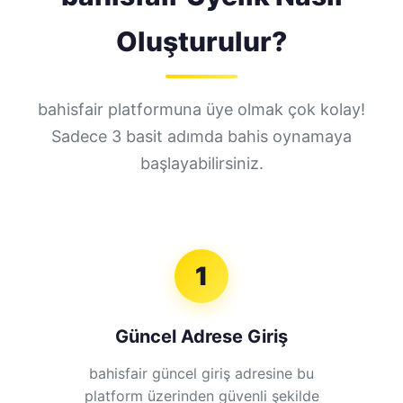
Oluşturulur?
bahisfair platformuna üye olmak çok kolay!
Sadece 3 basit adımda bahis oynamaya
başlayabilirsiniz.
1
Güncel Adrese Giriş
bahisfair güncel giriş adresine bu
platform üzerinden güvenli şekilde