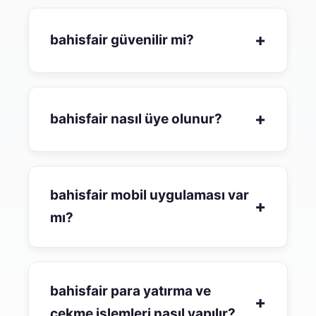
+
bahisfair güvenilir mi?
+
bahisfair nasıl üye olunur?
bahisfair mobil uygulaması var
+
mı?
bahisfair para yatırma ve
+
çekme işlemleri nasıl yapılır?