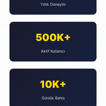
Yıllık Deneyim
500K+
Aktif Kullanıcı
10K+
Günlük Bahis