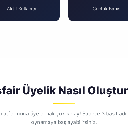
Aktif Kullanıcı
Günlük Bahis
fair Üyelik Nasıl Oluştu
 platformuna üye olmak çok kolay! Sadece 3 basit ad
oynamaya başlayabilirsiniz.