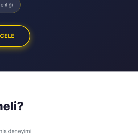
enliği
NCELE
meli?
ahis deneyimi