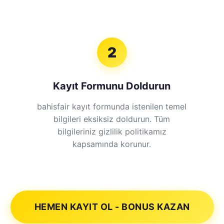
2
Kayıt Formunu Doldurun
bahisfair kayıt formunda istenilen temel
bilgileri eksiksiz doldurun. Tüm
bilgileriniz gizlilik politikamız
kapsamında korunur.
HEMEN KAYIT OL - BONUS KAZAN