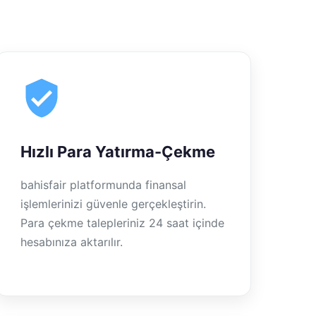
Hızlı Para Yatırma-Çekme
bahisfair platformunda finansal
işlemlerinizi güvenle gerçekleştirin.
Para çekme talepleriniz 24 saat içinde
hesabınıza aktarılır.