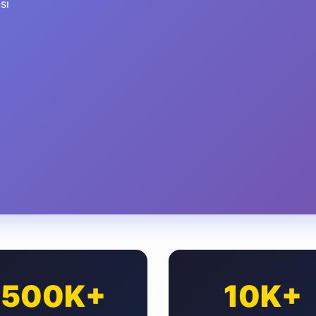
sı
500K+
10K+