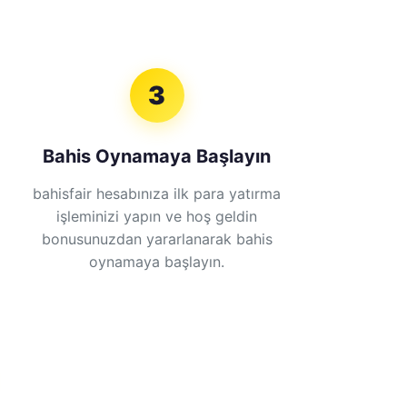
3
Bahis Oynamaya Başlayın
bahisfair hesabınıza ilk para yatırma
işleminizi yapın ve hoş geldin
bonusunuzdan yararlanarak bahis
oynamaya başlayın.