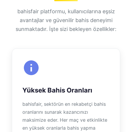
bahisfair platformu, kullanıcılarına eşsiz
avantajlar ve güvenilir bahis deneyimi
sunmaktadır. İşte sizi bekleyen özellikler:
Yüksek Bahis Oranları
bahisfair, sektörün en rekabetçi bahis
oranlarını sunarak kazancınızı
maksimize eder. Her maç ve etkinlikte
en yüksek oranlarla bahis yapma