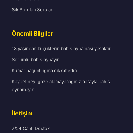
Sık Sorulan Sorular
Önemli Bilgiler
18 yaşından küçüklerin bahis oynaması yasaktır
Sorumlu bahis oynayın
Kumar bağımlılığına dikkat edin
Kaybetmeyi göze alamayacağınız parayla bahis
oynamayın
İletişim
7/24 Canlı Destek