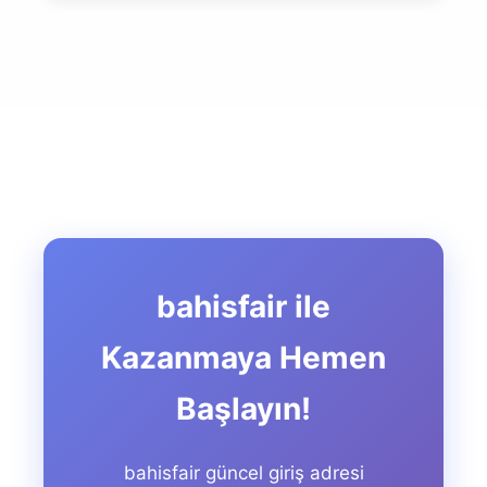
bahisfair ile
Kazanmaya Hemen
Başlayın!
bahisfair güncel giriş adresi