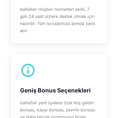
bahisfair müşteri hizmetleri ekibi, 7
gün 24 saat sizlere destek olmak için
hazırdır. Tüm sorularınıza anında yanıt
alın.
Geniş Bonus Seçenekleri
bahisfair yeni üyelere özel hoş geldin
bonusu, kayıp bonusu, çevrim bonusu
ve daha birçok promosyon fırsatı