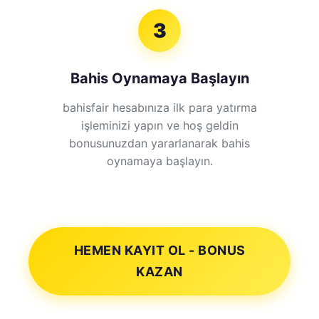
3
Bahis Oynamaya Başlayın
bahisfair hesabınıza ilk para yatırma
işleminizi yapın ve hoş geldin
bonusunuzdan yararlanarak bahis
oynamaya başlayın.
HEMEN KAYIT OL - BONUS
KAZAN