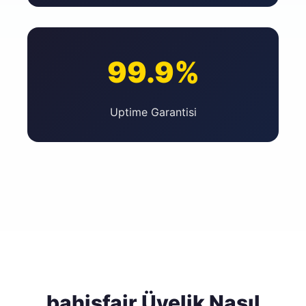
99.9%
Uptime Garantisi
bahisfair Üyelik Nasıl