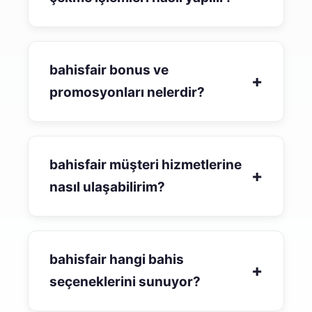
bahisfair bonus ve
+
promosyonları nelerdir?
bahisfair müşteri hizmetlerine
+
nasıl ulaşabilirim?
bahisfair hangi bahis
+
seçeneklerini sunuyor?