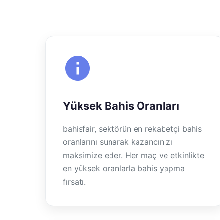
Yüksek Bahis Oranları
bahisfair, sektörün en rekabetçi bahis
oranlarını sunarak kazancınızı
maksimize eder. Her maç ve etkinlikte
en yüksek oranlarla bahis yapma
fırsatı.