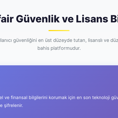
air Güvenlik ve Lisans Bi
llanıcı güvenliğini en üst düzeyde tutan, lisanslı ve dü
bahis platformudur.
isel ve finansal bilgilerini korumak için en son teknoloji g
e şifrelenir.