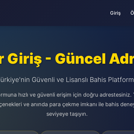
Giriş
Ö
r Giriş - Güncel A
ürkiye'nin Güvenli ve Lisanslı Bahis Platfor
ormuna hızlı ve güvenli erişim için doğru adrestesiniz.
çenekleri ve anında para çekme imkanı ile bahis deney
seviyeye taşıyın.