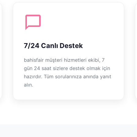
7/24 Canlı Destek
bahisfair müşteri hizmetleri ekibi, 7
gün 24 saat sizlere destek olmak için
hazırdır. Tüm sorularınıza anında yanıt
alın.