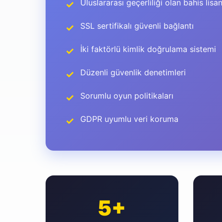
Uluslararası geçerliliği olan bahis lisan
SSL sertifikalı güvenli bağlantı
İki faktörlü kimlik doğrulama sistemi
Düzenli güvenlik denetimleri
Sorumlu oyun politikaları
GDPR uyumlu veri koruma
5+