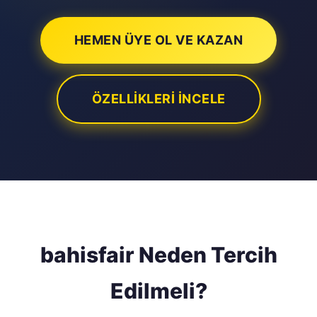
HEMEN ÜYE OL VE KAZAN
ÖZELLIKLERI İNCELE
bahisfair Neden Tercih
Edilmeli?