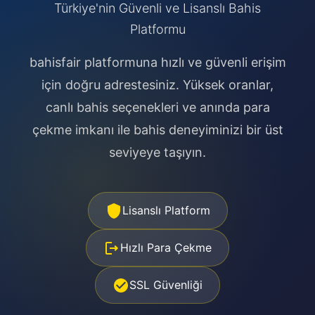
Türkiye'nin Güvenli ve Lisanslı Bahis
Platformu
bahisfair platformuna hızlı ve güvenli erişim
için doğru adrestesiniz. Yüksek oranlar,
canlı bahis seçenekleri ve anında para
çekme imkanı ile bahis deneyiminizi bir üst
seviyeye taşıyın.
Lisanslı Platform
Hızlı Para Çekme
SSL Güvenliği