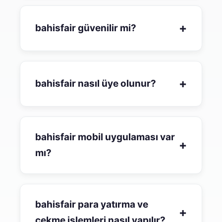
+
bahisfair güvenilir mi?
+
bahisfair nasıl üye olunur?
bahisfair mobil uygulaması var
+
mı?
bahisfair para yatırma ve
+
çekme işlemleri nasıl yapılır?