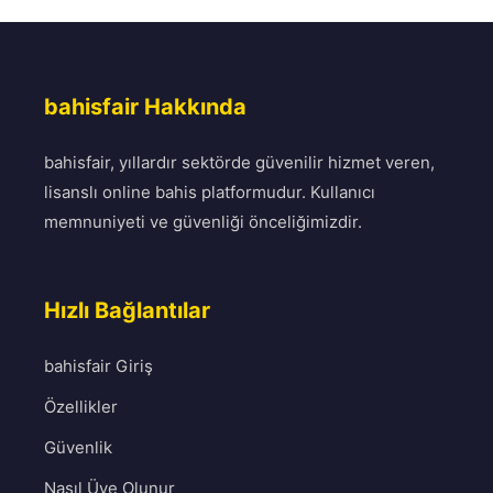
bahisfair Hakkında
bahisfair, yıllardır sektörde güvenilir hizmet veren,
lisanslı online bahis platformudur. Kullanıcı
memnuniyeti ve güvenliği önceliğimizdir.
Hızlı Bağlantılar
bahisfair Giriş
Özellikler
Güvenlik
Nasıl Üye Olunur