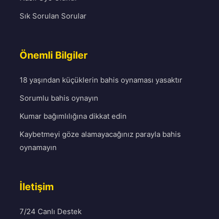
Sık Sorulan Sorular
Önemli Bilgiler
18 yaşından küçüklerin bahis oynaması yasaktır
Sorumlu bahis oynayın
Kumar bağımlılığına dikkat edin
Kaybetmeyi göze alamayacağınız parayla bahis
oynamayın
İletişim
7/24 Canlı Destek