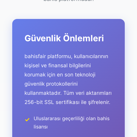
Güvenlik Önlemleri
bahisfair platformu, kullanıcılarının
kişisel ve finansal bilgilerini
korumak için en son teknoloji
güvenlik protokollerini
kullanmaktadır. Tüm veri aktarımları
256-bit SSL sertifikası ile şifrelenir.
Uluslararası geçerliliği olan bahis
lisansı