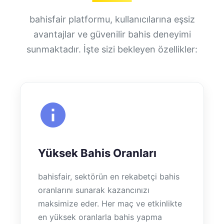
bahisfair platformu, kullanıcılarına eşsiz
avantajlar ve güvenilir bahis deneyimi
sunmaktadır. İşte sizi bekleyen özellikler:
Yüksek Bahis Oranları
bahisfair, sektörün en rekabetçi bahis
oranlarını sunarak kazancınızı
maksimize eder. Her maç ve etkinlikte
en yüksek oranlarla bahis yapma