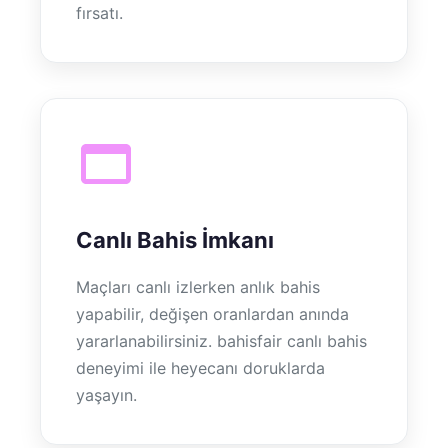
fırsatı.
Canlı Bahis İmkanı
Maçları canlı izlerken anlık bahis
yapabilir, değişen oranlardan anında
yararlanabilirsiniz. bahisfair canlı bahis
deneyimi ile heyecanı doruklarda
yaşayın.