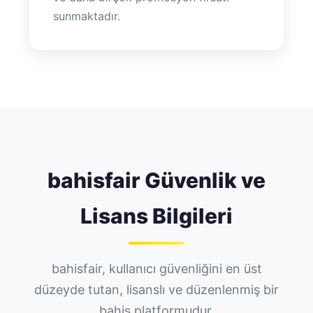
sunmaktadır.
bahisfair Güvenlik ve
Lisans Bilgileri
bahisfair, kullanıcı güvenliğini en üst
düzeyde tutan, lisanslı ve düzenlenmiş bir
bahis platformudur.