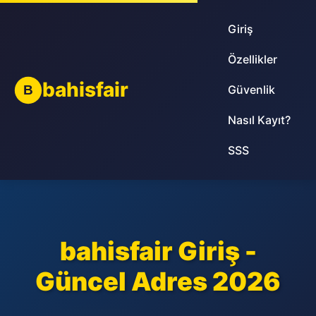
Giriş
Özellikler
bahisfair
B
Güvenlik
Nasıl Kayıt?
SSS
bahisfair Giriş -
Güncel Adres 2026