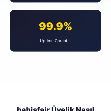
99.9%
Uptime Garantisi
bahisfair Üyelik Nasıl