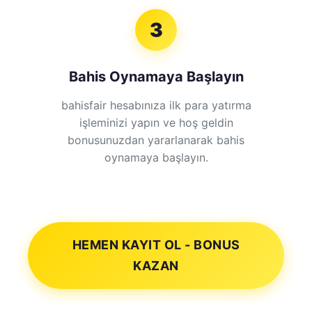
3
Bahis Oynamaya Başlayın
bahisfair hesabınıza ilk para yatırma
işleminizi yapın ve hoş geldin
bonusunuzdan yararlanarak bahis
oynamaya başlayın.
HEMEN KAYIT OL - BONUS
KAZAN