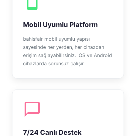
Mobil Uyumlu Platform
bahisfair mobil uyumlu yapısı
sayesinde her yerden, her cihazdan
erişim sağlayabilirsiniz. iOS ve Android
cihazlarda sorunsuz çalışır.
7/24 Canlı Destek