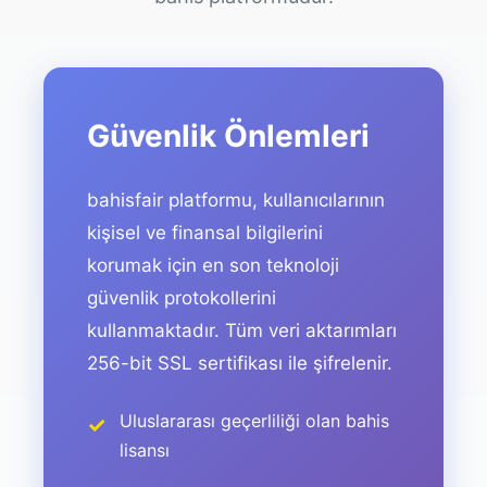
Güvenlik Önlemleri
bahisfair platformu, kullanıcılarının
kişisel ve finansal bilgilerini
korumak için en son teknoloji
güvenlik protokollerini
kullanmaktadır. Tüm veri aktarımları
256-bit SSL sertifikası ile şifrelenir.
Uluslararası geçerliliği olan bahis
lisansı