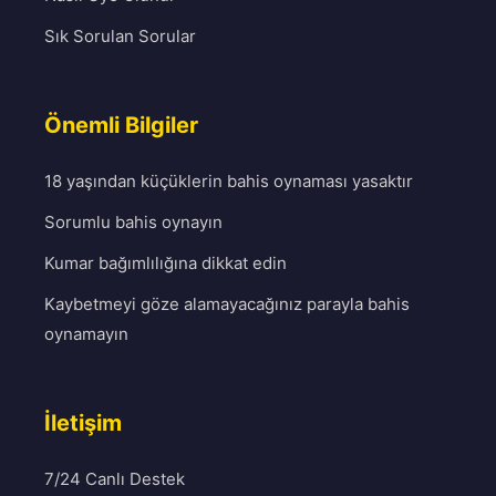
Sık Sorulan Sorular
Önemli Bilgiler
18 yaşından küçüklerin bahis oynaması yasaktır
Sorumlu bahis oynayın
Kumar bağımlılığına dikkat edin
Kaybetmeyi göze alamayacağınız parayla bahis
oynamayın
İletişim
7/24 Canlı Destek