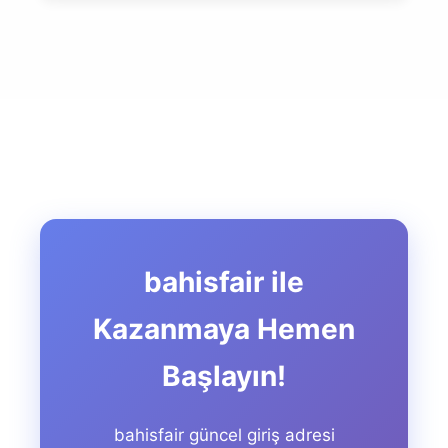
bahisfair ile
Kazanmaya Hemen
Başlayın!
bahisfair güncel giriş adresi