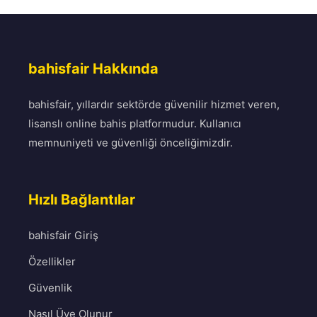
bahisfair Hakkında
bahisfair, yıllardır sektörde güvenilir hizmet veren,
lisanslı online bahis platformudur. Kullanıcı
memnuniyeti ve güvenliği önceliğimizdir.
Hızlı Bağlantılar
bahisfair Giriş
Özellikler
Güvenlik
Nasıl Üye Olunur