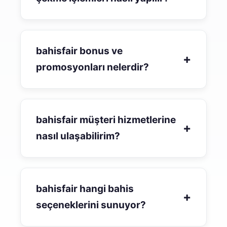
bahisfair bonus ve
+
promosyonları nelerdir?
bahisfair müşteri hizmetlerine
+
nasıl ulaşabilirim?
bahisfair hangi bahis
+
seçeneklerini sunuyor?