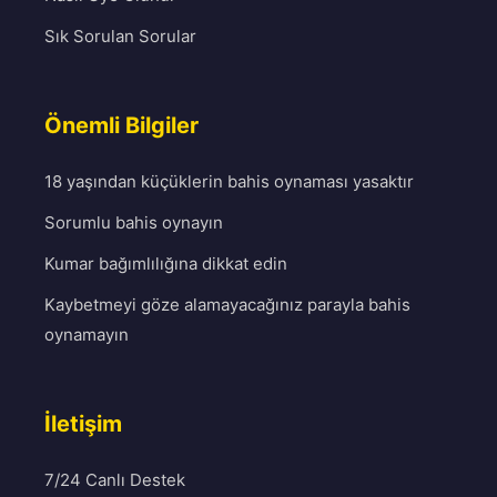
Sık Sorulan Sorular
Önemli Bilgiler
18 yaşından küçüklerin bahis oynaması yasaktır
Sorumlu bahis oynayın
Kumar bağımlılığına dikkat edin
Kaybetmeyi göze alamayacağınız parayla bahis
oynamayın
İletişim
7/24 Canlı Destek