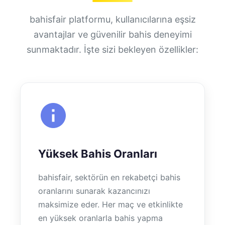
bahisfair platformu, kullanıcılarına eşsiz
avantajlar ve güvenilir bahis deneyimi
sunmaktadır. İşte sizi bekleyen özellikler:
Yüksek Bahis Oranları
bahisfair, sektörün en rekabetçi bahis
oranlarını sunarak kazancınızı
maksimize eder. Her maç ve etkinlikte
en yüksek oranlarla bahis yapma