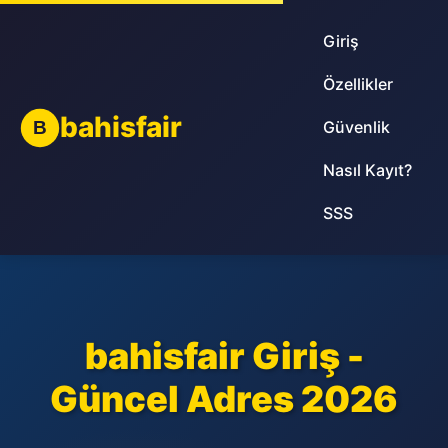
Giriş
Özellikler
bahisfair
B
Güvenlik
Nasıl Kayıt?
SSS
bahisfair Giriş -
Güncel Adres 2026