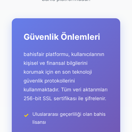
Güvenlik Önlemleri
bahisfair platformu, kullanıcılarının
kişisel ve finansal bilgilerini
korumak için en son teknoloji
güvenlik protokollerini
kullanmaktadır. Tüm veri aktarımları
256-bit SSL sertifikası ile şifrelenir.
Uluslararası geçerliliği olan bahis
lisansı