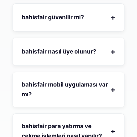
+
bahisfair güvenilir mi?
+
bahisfair nasıl üye olunur?
bahisfair mobil uygulaması var
+
mı?
bahisfair para yatırma ve
+
çekme işlemleri nasıl yapılır?