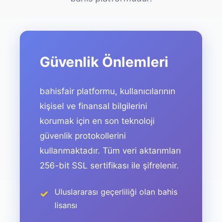
Güvenlik Önlemleri
bahisfair platformu, kullanıcılarının
kişisel ve finansal bilgilerini
korumak için en son teknoloji
güvenlik protokollerini
kullanmaktadır. Tüm veri aktarımları
256-bit SSL sertifikası ile şifrelenir.
Uluslararası geçerliliği olan bahis
lisansı