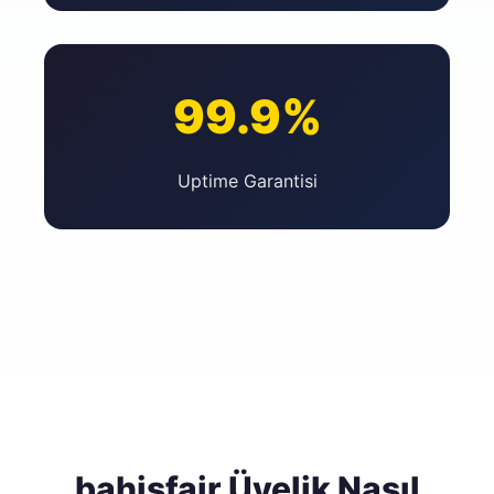
99.9%
Uptime Garantisi
bahisfair Üyelik Nasıl