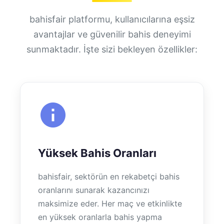
bahisfair platformu, kullanıcılarına eşsiz
avantajlar ve güvenilir bahis deneyimi
sunmaktadır. İşte sizi bekleyen özellikler:
Yüksek Bahis Oranları
bahisfair, sektörün en rekabetçi bahis
oranlarını sunarak kazancınızı
maksimize eder. Her maç ve etkinlikte
en yüksek oranlarla bahis yapma