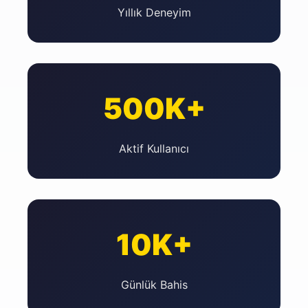
Yıllık Deneyim
500K+
Aktif Kullanıcı
10K+
Günlük Bahis