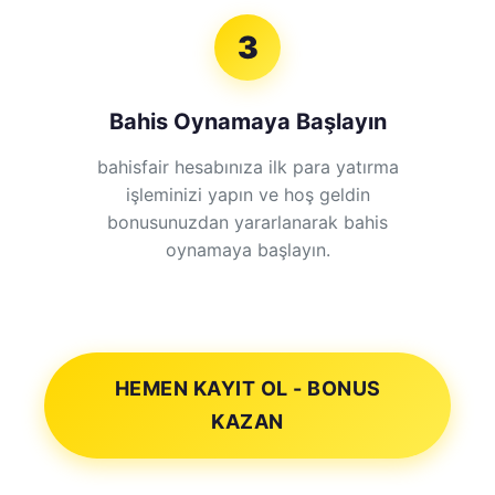
3
Bahis Oynamaya Başlayın
bahisfair hesabınıza ilk para yatırma
işleminizi yapın ve hoş geldin
bonusunuzdan yararlanarak bahis
oynamaya başlayın.
HEMEN KAYIT OL - BONUS
KAZAN