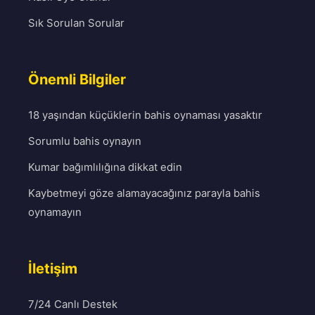
Sık Sorulan Sorular
Önemli Bilgiler
18 yaşından küçüklerin bahis oynaması yasaktır
Sorumlu bahis oynayın
Kumar bağımlılığına dikkat edin
Kaybetmeyi göze alamayacağınız parayla bahis
oynamayın
İletişim
7/24 Canlı Destek