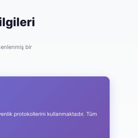
lgileri
zenlenmiş bir
üvenlik protokollerini kullanmaktadır. Tüm