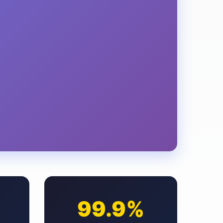
99.9%