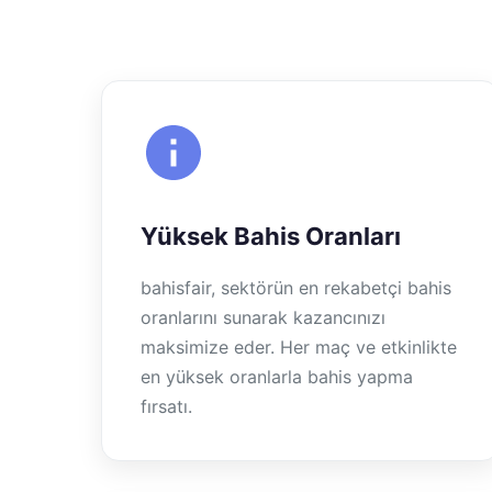
Yüksek Bahis Oranları
bahisfair, sektörün en rekabetçi bahis
oranlarını sunarak kazancınızı
maksimize eder. Her maç ve etkinlikte
en yüksek oranlarla bahis yapma
fırsatı.