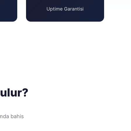
Uptime Garantisi
rulur?
ımda bahis