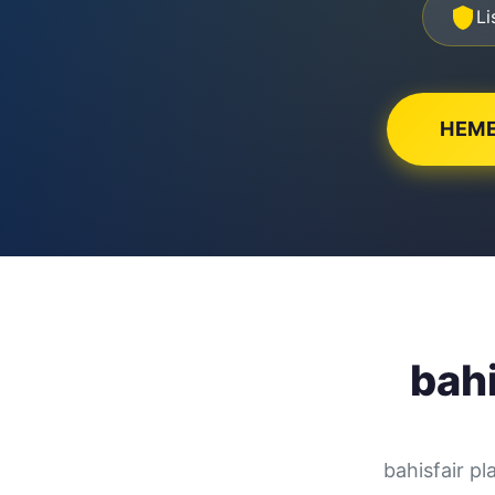
Li
HEME
bahi
bahisfair pl