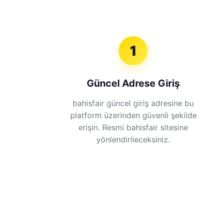
1
Güncel Adrese Giriş
bahisfair güncel giriş adresine bu
platform üzerinden güvenli şekilde
erişin. Resmi bahisfair sitesine
yönlendirileceksiniz.