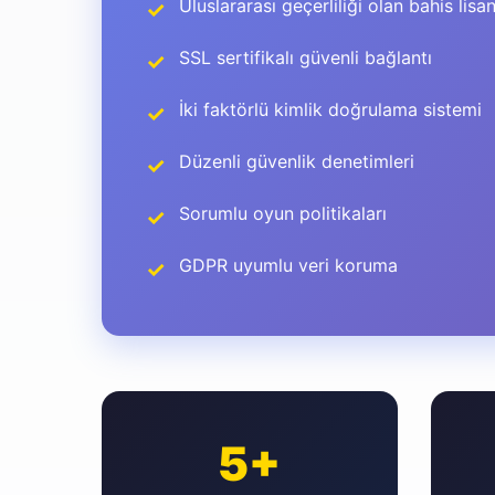
Uluslararası geçerliliği olan bahis lisan
SSL sertifikalı güvenli bağlantı
İki faktörlü kimlik doğrulama sistemi
Düzenli güvenlik denetimleri
Sorumlu oyun politikaları
GDPR uyumlu veri koruma
5+