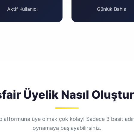
Aktif Kullanıcı
Günlük Bahis
fair Üyelik Nasıl Oluştu
 platformuna üye olmak çok kolay! Sadece 3 basit ad
oynamaya başlayabilirsiniz.