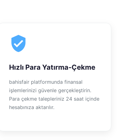
Hızlı Para Yatırma-Çekme
bahisfair platformunda finansal
işlemlerinizi güvenle gerçekleştirin.
Para çekme talepleriniz 24 saat içinde
hesabınıza aktarılır.