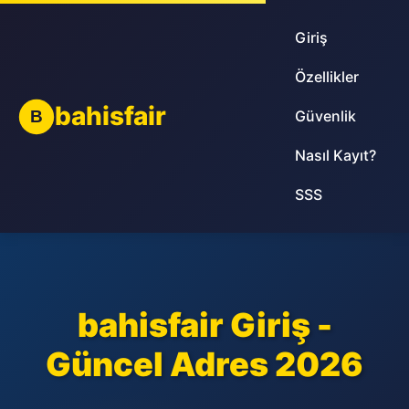
Giriş
Özellikler
bahisfair
B
Güvenlik
Nasıl Kayıt?
SSS
bahisfair Giriş -
Güncel Adres 2026