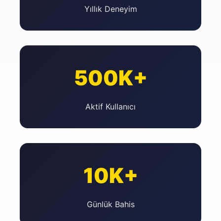
Yıllık Deneyim
500K+
Aktif Kullanıcı
10K+
Günlük Bahis