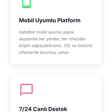
Mobil Uyumlu Platform
bahisfair mobil uyumlu yapısı
sayesinde her yerden, her cihazdan
erişim sağlayabilirsiniz. iOS ve Android
cihazlarda sorunsuz çalışır.
7/24 Canlı Destek