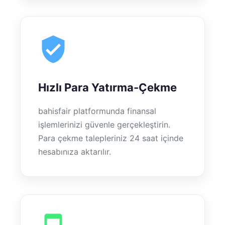
Hızlı Para Yatırma-Çekme
bahisfair platformunda finansal
işlemlerinizi güvenle gerçekleştirin.
Para çekme talepleriniz 24 saat içinde
hesabınıza aktarılır.