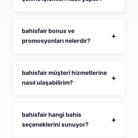
bahisfair bonus ve
+
promosyonları nelerdir?
bahisfair müşteri hizmetlerine
+
nasıl ulaşabilirim?
bahisfair hangi bahis
+
seçeneklerini sunuyor?