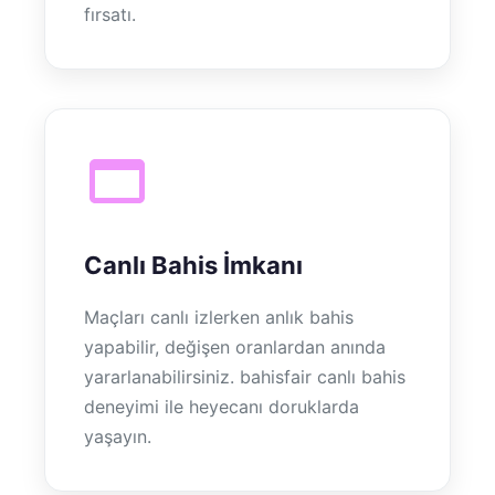
fırsatı.
Canlı Bahis İmkanı
Maçları canlı izlerken anlık bahis
yapabilir, değişen oranlardan anında
yararlanabilirsiniz. bahisfair canlı bahis
deneyimi ile heyecanı doruklarda
yaşayın.