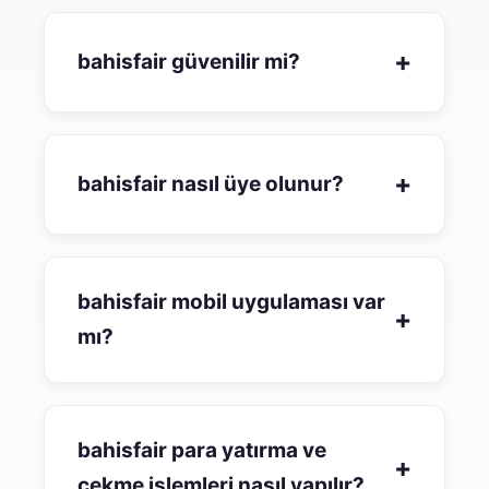
+
bahisfair güvenilir mi?
+
bahisfair nasıl üye olunur?
bahisfair mobil uygulaması var
+
mı?
bahisfair para yatırma ve
+
çekme işlemleri nasıl yapılır?