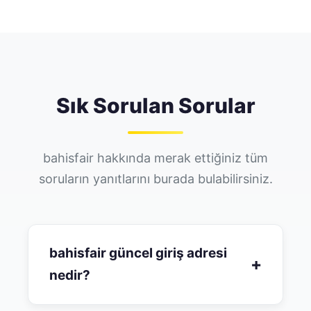
Sık Sorulan Sorular
bahisfair hakkında merak ettiğiniz tüm
soruların yanıtlarını burada bulabilirsiniz.
bahisfair güncel giriş adresi
+
nedir?