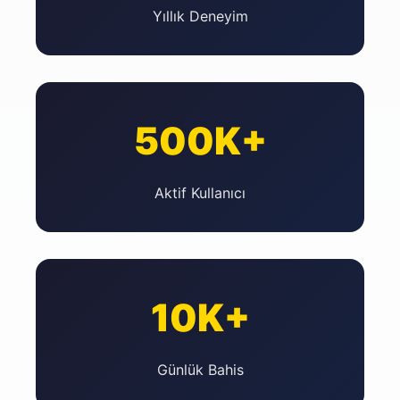
Yıllık Deneyim
500K+
Aktif Kullanıcı
10K+
Günlük Bahis