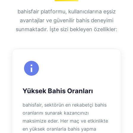
bahisfair platformu, kullanıcılarına eşsiz
avantajlar ve güvenilir bahis deneyimi
sunmaktadır. İşte sizi bekleyen özellikler:
Yüksek Bahis Oranları
bahisfair, sektörün en rekabetçi bahis
oranlarını sunarak kazancınızı
maksimize eder. Her maç ve etkinlikte
en yüksek oranlarla bahis yapma