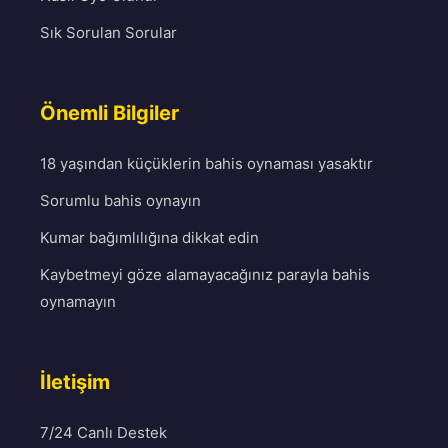
Sık Sorulan Sorular
Önemli Bilgiler
18 yaşından küçüklerin bahis oynaması yasaktır
Sorumlu bahis oynayın
Kumar bağımlılığına dikkat edin
Kaybetmeyi göze alamayacağınız parayla bahis
oynamayın
İletişim
7/24 Canlı Destek