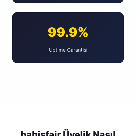
99.9%
Uptime Garantisi
bahisfair Üyelik Nasıl