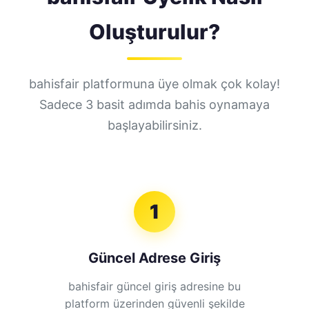
Oluşturulur?
bahisfair platformuna üye olmak çok kolay!
Sadece 3 basit adımda bahis oynamaya
başlayabilirsiniz.
1
Güncel Adrese Giriş
bahisfair güncel giriş adresine bu
platform üzerinden güvenli şekilde