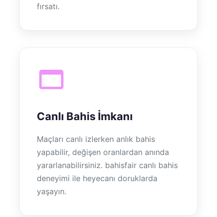
fırsatı.
Canlı Bahis İmkanı
Maçları canlı izlerken anlık bahis
yapabilir, değişen oranlardan anında
yararlanabilirsiniz. bahisfair canlı bahis
deneyimi ile heyecanı doruklarda
yaşayın.