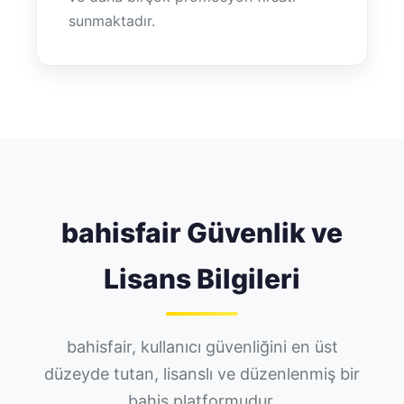
sunmaktadır.
bahisfair Güvenlik ve
Lisans Bilgileri
bahisfair, kullanıcı güvenliğini en üst
düzeyde tutan, lisanslı ve düzenlenmiş bir
bahis platformudur.