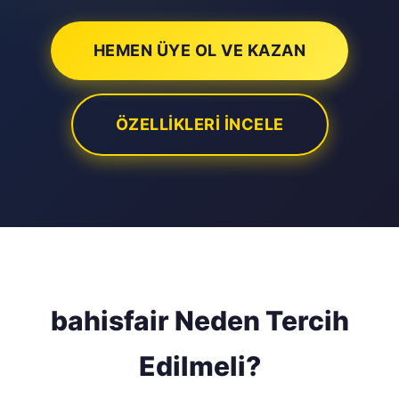
HEMEN ÜYE OL VE KAZAN
ÖZELLIKLERI İNCELE
bahisfair Neden Tercih
Edilmeli?