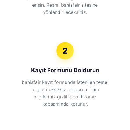
erişin. Resmi bahisfair sitesine
yönlendirileceksiniz.
2
Kayıt Formunu Doldurun
bahisfair kayıt formunda istenilen temel
bilgileri eksiksiz doldurun. Tüm
bilgileriniz gizlilik politikamız
kapsamında korunur.