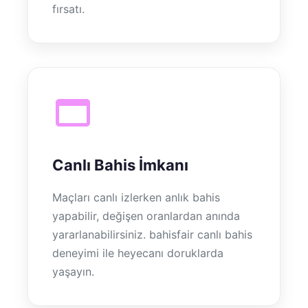
fırsatı.
Canlı Bahis İmkanı
Maçları canlı izlerken anlık bahis
yapabilir, değişen oranlardan anında
yararlanabilirsiniz. bahisfair canlı bahis
deneyimi ile heyecanı doruklarda
yaşayın.