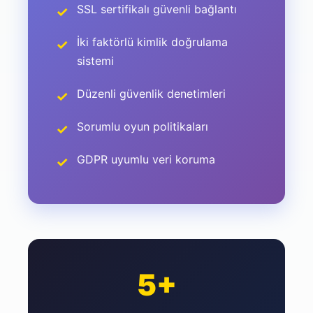
SSL sertifikalı güvenli bağlantı
İki faktörlü kimlik doğrulama
sistemi
Düzenli güvenlik denetimleri
Sorumlu oyun politikaları
GDPR uyumlu veri koruma
5+