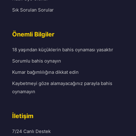
Sık Sorulan Sorular
Önemli Bilgiler
18 yaşından küçüklerin bahis oynaması yasaktır
Sorumlu bahis oynayın
Kumar bağımlılığına dikkat edin
Kaybetmeyi göze alamayacağınız parayla bahis
oynamayın
İletişim
7/24 Canlı Destek