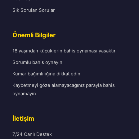
Sık Sorulan Sorular
Önemli Bilgiler
18 yaşından küçüklerin bahis oynaması yasaktır
Sorumlu bahis oynayın
Kumar bağımlılığına dikkat edin
Kaybetmeyi göze alamayacağınız parayla bahis
oynamayın
İletişim
7/24 Canlı Destek