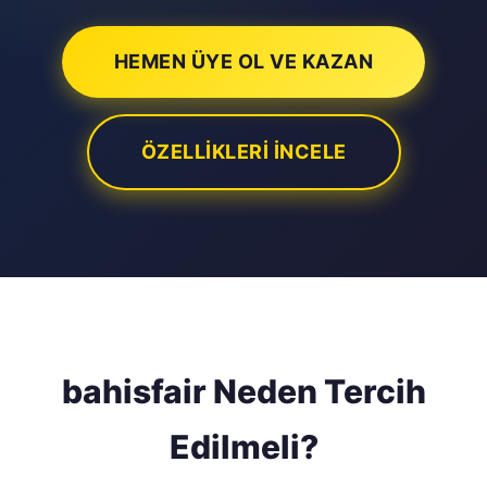
HEMEN ÜYE OL VE KAZAN
ÖZELLIKLERI İNCELE
bahisfair Neden Tercih
Edilmeli?