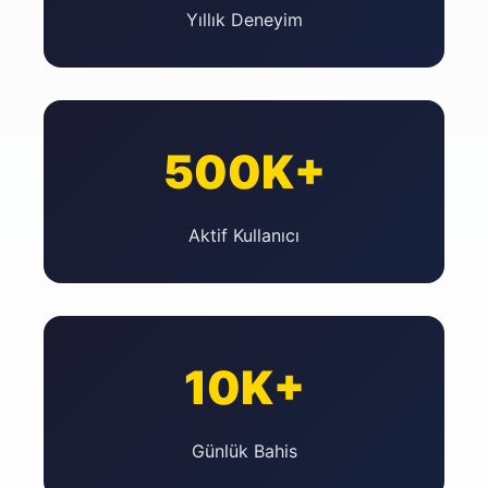
Yıllık Deneyim
500K+
Aktif Kullanıcı
10K+
Günlük Bahis