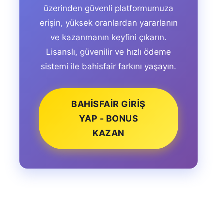
üzerinden güvenli platformumuza
erişin, yüksek oranlardan yararlanın
ve kazanmanın keyfini çıkarın.
Lisanslı, güvenilir ve hızlı ödeme
sistemi ile bahisfair farkını yaşayın.
BAHISFAIR GIRIŞ
YAP - BONUS
KAZAN