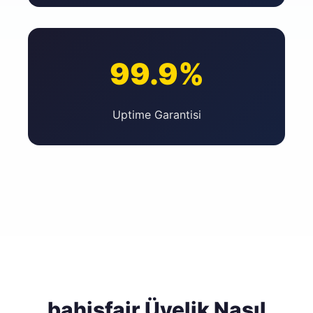
99.9%
Uptime Garantisi
bahisfair Üyelik Nasıl