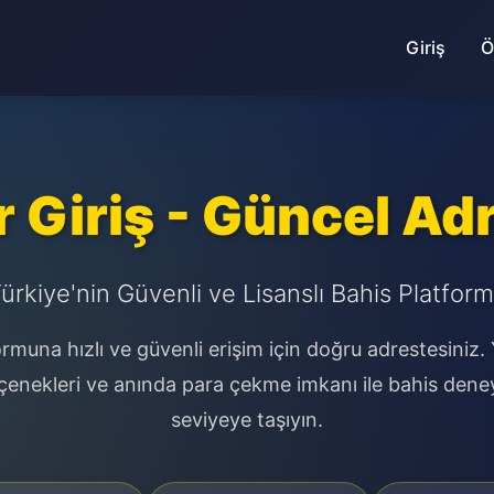
Giriş
Ö
r Giriş - Güncel A
ürkiye'nin Güvenli ve Lisanslı Bahis Platfor
ormuna hızlı ve güvenli erişim için doğru adrestesiniz.
çenekleri ve anında para çekme imkanı ile bahis deney
seviyeye taşıyın.