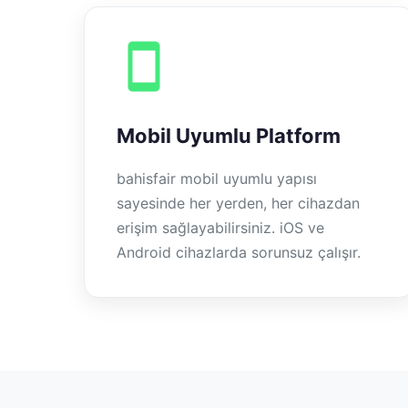
Mobil Uyumlu Platform
bahisfair mobil uyumlu yapısı
sayesinde her yerden, her cihazdan
erişim sağlayabilirsiniz. iOS ve
Android cihazlarda sorunsuz çalışır.