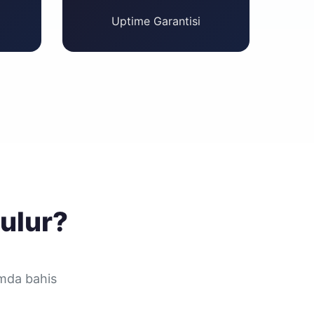
Uptime Garantisi
rulur?
ımda bahis