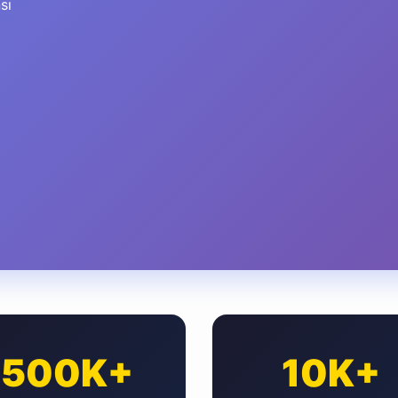
sı
500K+
10K+