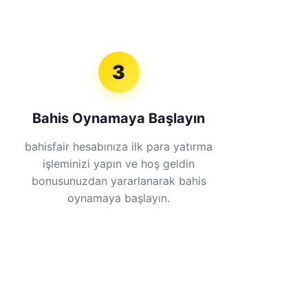
3
Bahis Oynamaya Başlayın
bahisfair hesabınıza ilk para yatırma
işleminizi yapın ve hoş geldin
bonusunuzdan yararlanarak bahis
oynamaya başlayın.