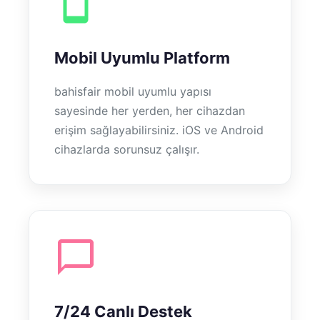
Mobil Uyumlu Platform
bahisfair mobil uyumlu yapısı
sayesinde her yerden, her cihazdan
erişim sağlayabilirsiniz. iOS ve Android
cihazlarda sorunsuz çalışır.
7/24 Canlı Destek