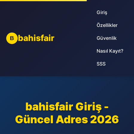
Giriş
Özellikler
bahisfair
B
Güvenlik
Nasıl Kayıt?
SSS
bahisfair Giriş -
Güncel Adres 2026