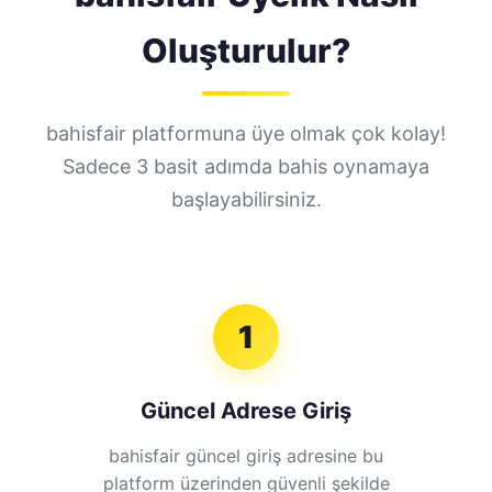
Oluşturulur?
bahisfair platformuna üye olmak çok kolay!
Sadece 3 basit adımda bahis oynamaya
başlayabilirsiniz.
1
Güncel Adrese Giriş
bahisfair güncel giriş adresine bu
platform üzerinden güvenli şekilde