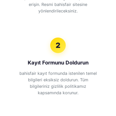
erişin. Resmi bahisfair sitesine
yönlendirileceksiniz.
2
Kayıt Formunu Doldurun
bahisfair kayıt formunda istenilen temel
bilgileri eksiksiz doldurun. Tüm
bilgileriniz gizlilik politikamız
kapsamında korunur.