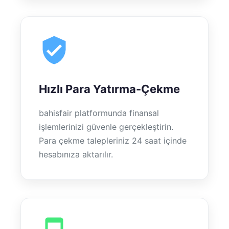
Hızlı Para Yatırma-Çekme
bahisfair platformunda finansal
işlemlerinizi güvenle gerçekleştirin.
Para çekme talepleriniz 24 saat içinde
hesabınıza aktarılır.