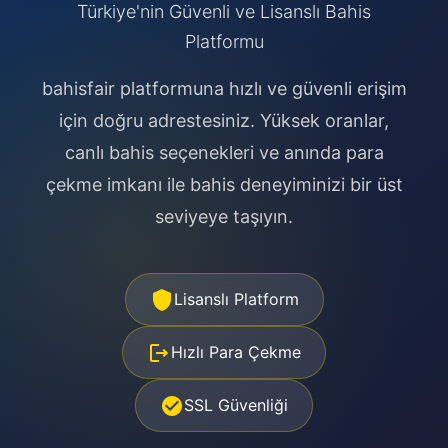
Türkiye'nin Güvenli ve Lisanslı Bahis
Platformu
bahisfair platformuna hızlı ve güvenli erişim
için doğru adrestesiniz. Yüksek oranlar,
canlı bahis seçenekleri ve anında para
çekme imkanı ile bahis deneyiminizi bir üst
seviyeye taşıyın.
Lisanslı Platform
Hızlı Para Çekme
SSL Güvenliği