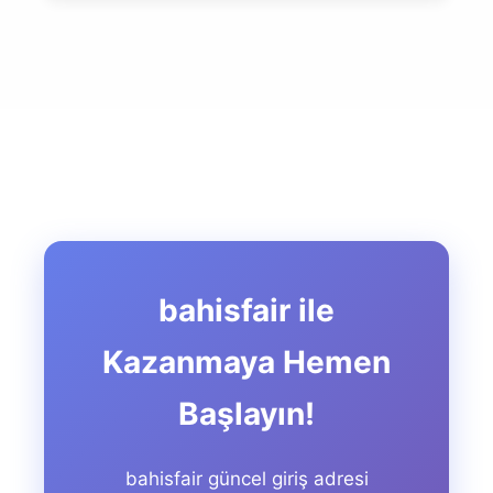
bahisfair ile
Kazanmaya Hemen
Başlayın!
bahisfair güncel giriş adresi