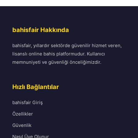
bahisfair Hakkında
bahisfair, yıllardır sektörde güvenilir hizmet veren,
lisanslı online bahis platformudur. Kullanıcı
memnuniyeti ve güvenliği önceliğimizdir.
Hızlı Bağlantılar
bahisfair Giriş
Özellikler
Güvenlik
Nasıl Üye Olunur