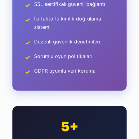
SSL sertifikalı güvenli bağlantı
İki faktörlü kimlik doğrulama
sistemi
Düzenli güvenlik denetimleri
Sorumlu oyun politikaları
GDPR uyumlu veri koruma
5+