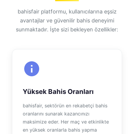
bahisfair platformu, kullanıcılarına eşsiz
avantajlar ve güvenilir bahis deneyimi
sunmaktadır. İşte sizi bekleyen özellikler:
Yüksek Bahis Oranları
bahisfair, sektörün en rekabetçi bahis
oranlarını sunarak kazancınızı
maksimize eder. Her maç ve etkinlikte
en yüksek oranlarla bahis yapma