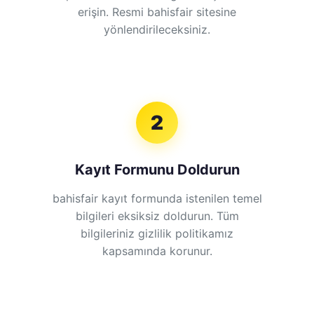
erişin. Resmi bahisfair sitesine
yönlendirileceksiniz.
2
Kayıt Formunu Doldurun
bahisfair kayıt formunda istenilen temel
bilgileri eksiksiz doldurun. Tüm
bilgileriniz gizlilik politikamız
kapsamında korunur.