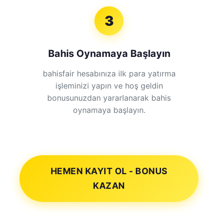
3
Bahis Oynamaya Başlayın
bahisfair hesabınıza ilk para yatırma
işleminizi yapın ve hoş geldin
bonusunuzdan yararlanarak bahis
oynamaya başlayın.
HEMEN KAYIT OL - BONUS
KAZAN