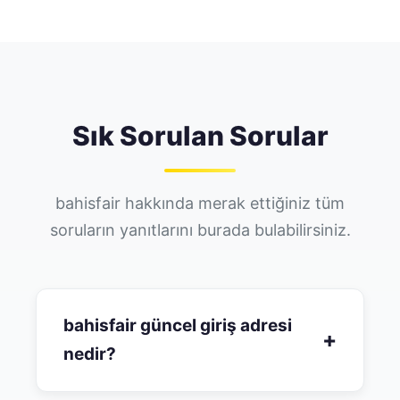
Sık Sorulan Sorular
bahisfair hakkında merak ettiğiniz tüm
soruların yanıtlarını burada bulabilirsiniz.
bahisfair güncel giriş adresi
+
nedir?