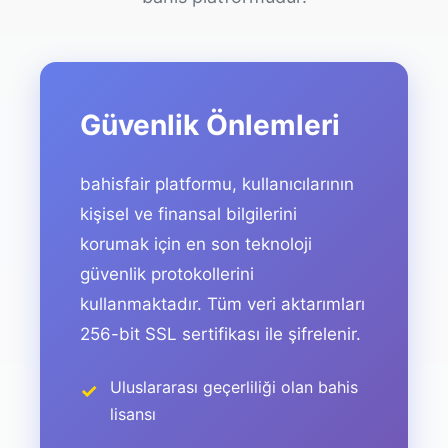
Güvenlik Önlemleri
bahisfair platformu, kullanıcılarının
kişisel ve finansal bilgilerini
korumak için en son teknoloji
güvenlik protokollerini
kullanmaktadır. Tüm veri aktarımları
256-bit SSL sertifikası ile şifrelenir.
Uluslararası geçerliliği olan bahis
lisansı