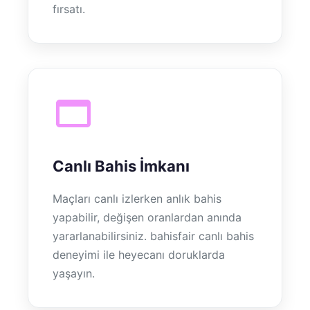
fırsatı.
Canlı Bahis İmkanı
Maçları canlı izlerken anlık bahis
yapabilir, değişen oranlardan anında
yararlanabilirsiniz. bahisfair canlı bahis
deneyimi ile heyecanı doruklarda
yaşayın.