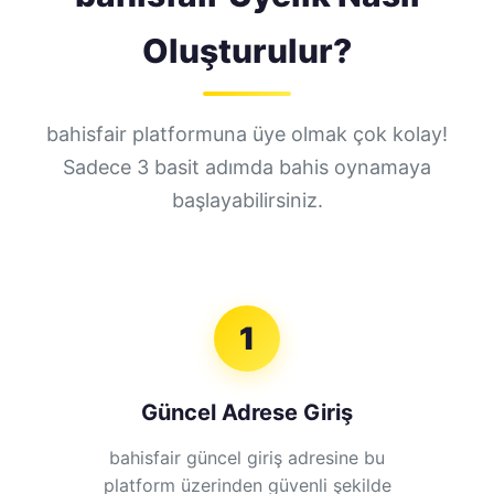
Oluşturulur?
bahisfair platformuna üye olmak çok kolay!
Sadece 3 basit adımda bahis oynamaya
başlayabilirsiniz.
1
Güncel Adrese Giriş
bahisfair güncel giriş adresine bu
platform üzerinden güvenli şekilde