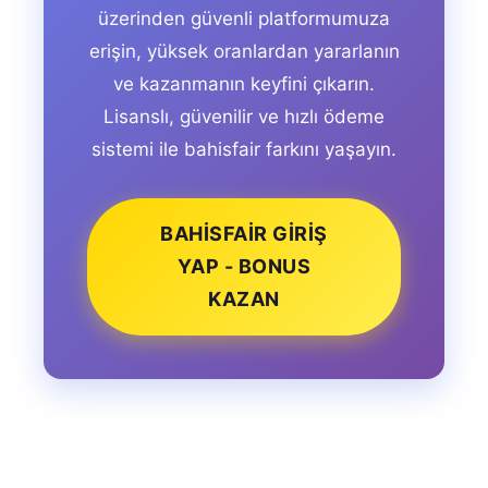
üzerinden güvenli platformumuza
erişin, yüksek oranlardan yararlanın
ve kazanmanın keyfini çıkarın.
Lisanslı, güvenilir ve hızlı ödeme
sistemi ile bahisfair farkını yaşayın.
BAHISFAIR GIRIŞ
YAP - BONUS
KAZAN