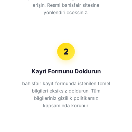
erişin. Resmi bahisfair sitesine
yönlendirileceksiniz.
2
Kayıt Formunu Doldurun
bahisfair kayıt formunda istenilen temel
bilgileri eksiksiz doldurun. Tüm
bilgileriniz gizlilik politikamız
kapsamında korunur.