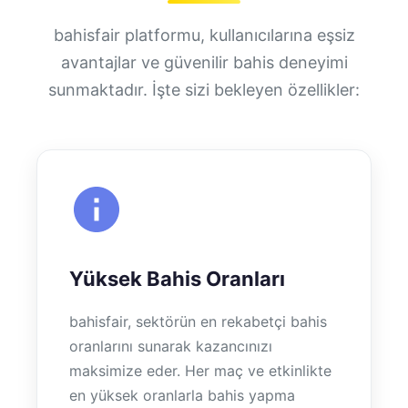
bahisfair platformu, kullanıcılarına eşsiz
avantajlar ve güvenilir bahis deneyimi
sunmaktadır. İşte sizi bekleyen özellikler:
Yüksek Bahis Oranları
bahisfair, sektörün en rekabetçi bahis
oranlarını sunarak kazancınızı
maksimize eder. Her maç ve etkinlikte
en yüksek oranlarla bahis yapma