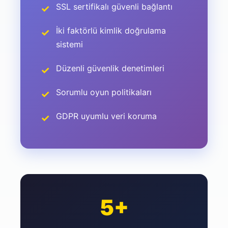
SSL sertifikalı güvenli bağlantı
İki faktörlü kimlik doğrulama
sistemi
Düzenli güvenlik denetimleri
Sorumlu oyun politikaları
GDPR uyumlu veri koruma
5+