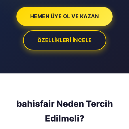
HEMEN ÜYE OL VE KAZAN
ÖZELLIKLERI İNCELE
bahisfair Neden Tercih
Edilmeli?