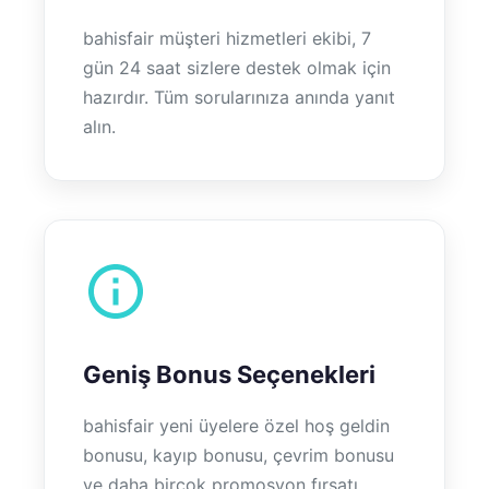
bahisfair müşteri hizmetleri ekibi, 7
gün 24 saat sizlere destek olmak için
hazırdır. Tüm sorularınıza anında yanıt
alın.
Geniş Bonus Seçenekleri
bahisfair yeni üyelere özel hoş geldin
bonusu, kayıp bonusu, çevrim bonusu
ve daha birçok promosyon fırsatı