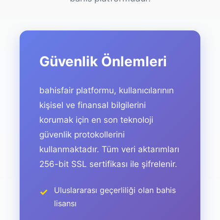
Güvenlik Önlemleri
bahisfair platformu, kullanıcılarının
kişisel ve finansal bilgilerini
korumak için en son teknoloji
güvenlik protokollerini
kullanmaktadır. Tüm veri aktarımları
256-bit SSL sertifikası ile şifrelenir.
Uluslararası geçerliliği olan bahis
lisansı