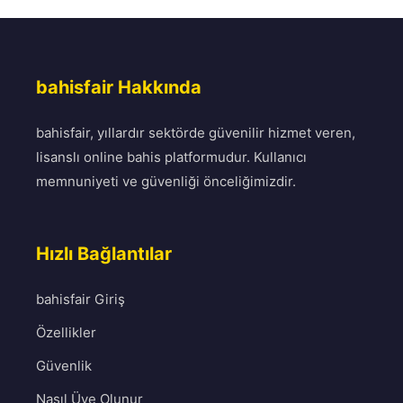
bahisfair Hakkında
bahisfair, yıllardır sektörde güvenilir hizmet veren,
lisanslı online bahis platformudur. Kullanıcı
memnuniyeti ve güvenliği önceliğimizdir.
Hızlı Bağlantılar
bahisfair Giriş
Özellikler
Güvenlik
Nasıl Üye Olunur