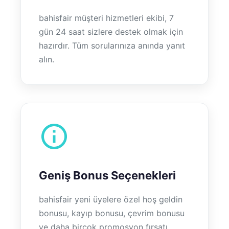
bahisfair müşteri hizmetleri ekibi, 7
gün 24 saat sizlere destek olmak için
hazırdır. Tüm sorularınıza anında yanıt
alın.
Geniş Bonus Seçenekleri
bahisfair yeni üyelere özel hoş geldin
bonusu, kayıp bonusu, çevrim bonusu
ve daha birçok promosyon fırsatı