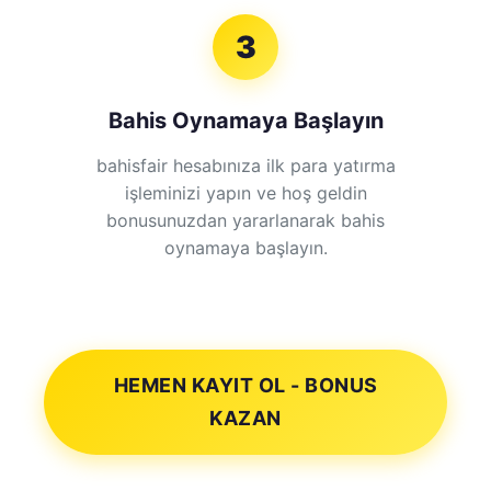
3
Bahis Oynamaya Başlayın
bahisfair hesabınıza ilk para yatırma
işleminizi yapın ve hoş geldin
bonusunuzdan yararlanarak bahis
oynamaya başlayın.
HEMEN KAYIT OL - BONUS
KAZAN