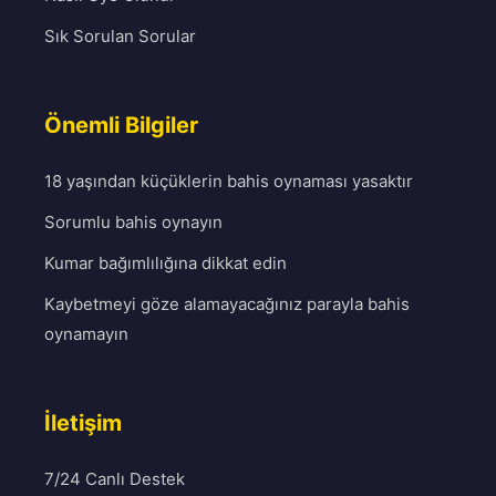
Sık Sorulan Sorular
Önemli Bilgiler
18 yaşından küçüklerin bahis oynaması yasaktır
Sorumlu bahis oynayın
Kumar bağımlılığına dikkat edin
Kaybetmeyi göze alamayacağınız parayla bahis
oynamayın
İletişim
7/24 Canlı Destek