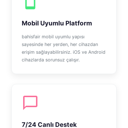
Mobil Uyumlu Platform
bahisfair mobil uyumlu yapısı
sayesinde her yerden, her cihazdan
erişim sağlayabilirsiniz. iOS ve Android
cihazlarda sorunsuz çalışır.
7/24 Canlı Destek