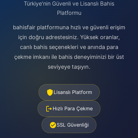
Türkiye'nin Güvenli ve Lisanslı Bahis
Platformu
bahisfair platformuna hızlı ve güvenli erişim
için doğru adrestesiniz. Yüksek oranlar,
canlı bahis seçenekleri ve anında para
çekme imkanı ile bahis deneyiminizi bir üst
seviyeye taşıyın.
Lisanslı Platform
Hızlı Para Çekme
SSL Güvenliği