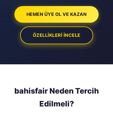
HEMEN ÜYE OL VE KAZAN
ÖZELLIKLERI İNCELE
bahisfair Neden Tercih
Edilmeli?