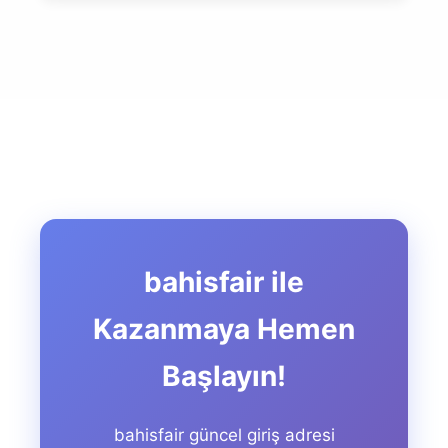
bahisfair ile
Kazanmaya Hemen
Başlayın!
bahisfair güncel giriş adresi