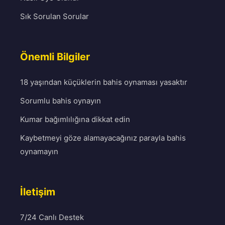
Sık Sorulan Sorular
Önemli Bilgiler
18 yaşından küçüklerin bahis oynaması yasaktır
Sorumlu bahis oynayın
Kumar bağımlılığına dikkat edin
Kaybetmeyi göze alamayacağınız parayla bahis
oynamayın
İletişim
7/24 Canlı Destek