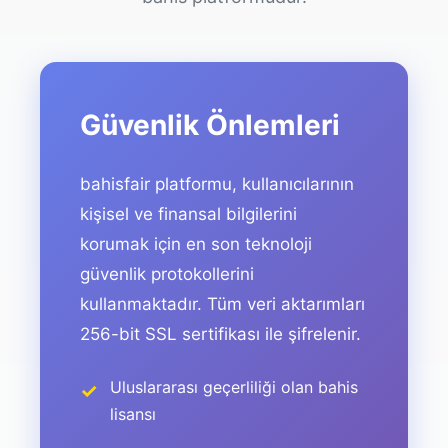
Güvenlik Önlemleri
bahisfair platformu, kullanıcılarının
kişisel ve finansal bilgilerini
korumak için en son teknoloji
güvenlik protokollerini
kullanmaktadır. Tüm veri aktarımları
256-bit SSL sertifikası ile şifrelenir.
Uluslararası geçerliliği olan bahis
lisansı