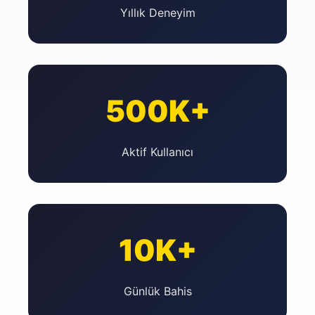
Yıllık Deneyim
500K+
Aktif Kullanıcı
10K+
Günlük Bahis