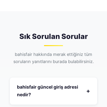
Sık Sorulan Sorular
bahisfair hakkında merak ettiğiniz tüm
soruların yanıtlarını burada bulabilirsiniz.
bahisfair güncel giriş adresi
+
nedir?