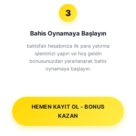
3
Bahis Oynamaya Başlayın
bahisfair hesabınıza ilk para yatırma
işleminizi yapın ve hoş geldin
bonusunuzdan yararlanarak bahis
oynamaya başlayın.
HEMEN KAYIT OL - BONUS
KAZAN