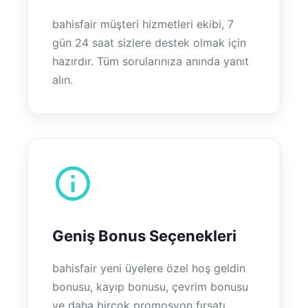
bahisfair müşteri hizmetleri ekibi, 7
gün 24 saat sizlere destek olmak için
hazırdır. Tüm sorularınıza anında yanıt
alın.
Geniş Bonus Seçenekleri
bahisfair yeni üyelere özel hoş geldin
bonusu, kayıp bonusu, çevrim bonusu
ve daha birçok promosyon fırsatı