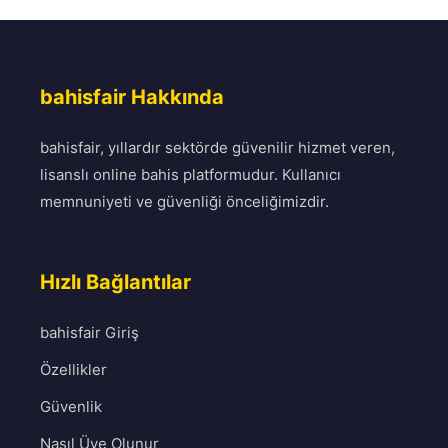
bahisfair Hakkında
bahisfair, yıllardır sektörde güvenilir hizmet veren,
lisanslı online bahis platformudur. Kullanıcı
memnuniyeti ve güvenliği önceliğimizdir.
Hızlı Bağlantılar
bahisfair Giriş
Özellikler
Güvenlik
Nasıl Üye Olunur