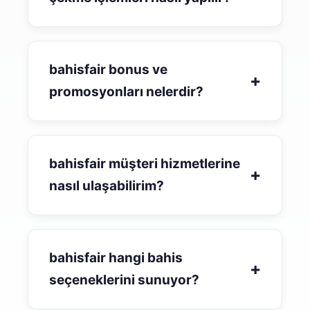
bahisfair bonus ve
+
promosyonları nelerdir?
bahisfair müşteri hizmetlerine
+
nasıl ulaşabilirim?
bahisfair hangi bahis
+
seçeneklerini sunuyor?