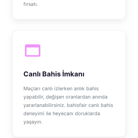
fırsatı.
Canlı Bahis İmkanı
Maçları canlı izlerken anlık bahis
yapabilir, değişen oranlardan anında
yararlanabilirsiniz. bahisfair canlı bahis
deneyimi ile heyecanı doruklarda
yaşayın.