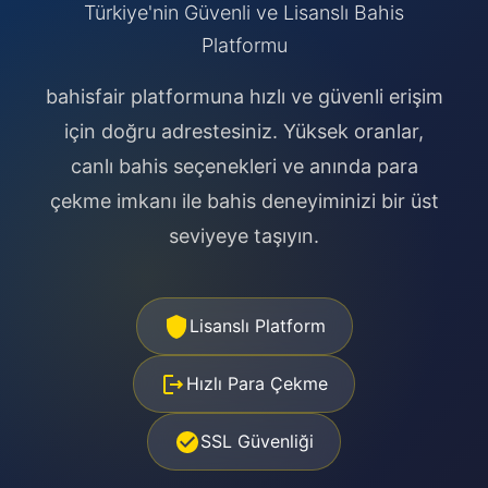
Türkiye'nin Güvenli ve Lisanslı Bahis
Platformu
bahisfair platformuna hızlı ve güvenli erişim
için doğru adrestesiniz. Yüksek oranlar,
canlı bahis seçenekleri ve anında para
çekme imkanı ile bahis deneyiminizi bir üst
seviyeye taşıyın.
Lisanslı Platform
Hızlı Para Çekme
SSL Güvenliği