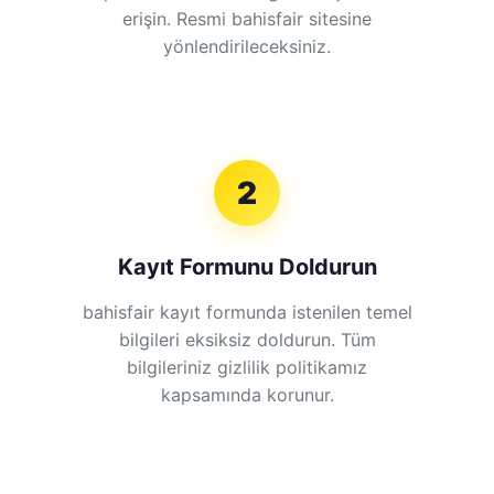
erişin. Resmi bahisfair sitesine
yönlendirileceksiniz.
2
Kayıt Formunu Doldurun
bahisfair kayıt formunda istenilen temel
bilgileri eksiksiz doldurun. Tüm
bilgileriniz gizlilik politikamız
kapsamında korunur.