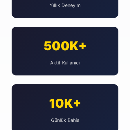
Yıllık Deneyim
500K+
Aktif Kullanıcı
10K+
Günlük Bahis