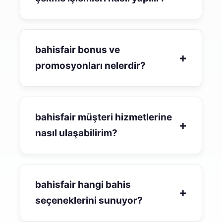
bahisfair bonus ve
+
promosyonları nelerdir?
bahisfair müşteri hizmetlerine
+
nasıl ulaşabilirim?
bahisfair hangi bahis
+
seçeneklerini sunuyor?