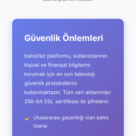
Güvenlik Önlemleri
bahisfair platformu, kullanıcılarının
kişisel ve finansal bilgilerini
korumak için en son teknoloji
güvenlik protokollerini
kullanmaktadır. Tüm veri aktarımları
256-bit SSL sertifikası ile şifrelenir.
Uluslararası geçerliliği olan bahis
lisansı