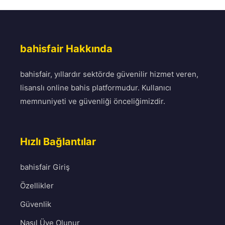
bahisfair Hakkında
bahisfair, yıllardır sektörde güvenilir hizmet veren,
lisanslı online bahis platformudur. Kullanıcı
memnuniyeti ve güvenliği önceliğimizdir.
Hızlı Bağlantılar
bahisfair Giriş
Özellikler
Güvenlik
Nasıl Üye Olunur