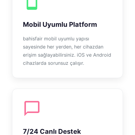
Mobil Uyumlu Platform
bahisfair mobil uyumlu yapısı
sayesinde her yerden, her cihazdan
erişim sağlayabilirsiniz. iOS ve Android
cihazlarda sorunsuz çalışır.
7/24 Canlı Destek