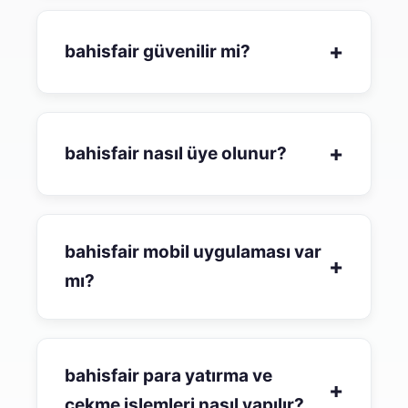
+
bahisfair güvenilir mi?
+
bahisfair nasıl üye olunur?
bahisfair mobil uygulaması var
+
mı?
bahisfair para yatırma ve
+
çekme işlemleri nasıl yapılır?