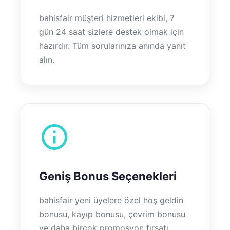
bahisfair müşteri hizmetleri ekibi, 7
gün 24 saat sizlere destek olmak için
hazırdır. Tüm sorularınıza anında yanıt
alın.
Geniş Bonus Seçenekleri
bahisfair yeni üyelere özel hoş geldin
bonusu, kayıp bonusu, çevrim bonusu
ve daha birçok promosyon fırsatı