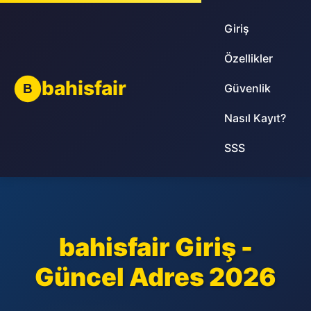
Giriş
Özellikler
bahisfair
B
Güvenlik
Nasıl Kayıt?
SSS
bahisfair Giriş -
Güncel Adres 2026