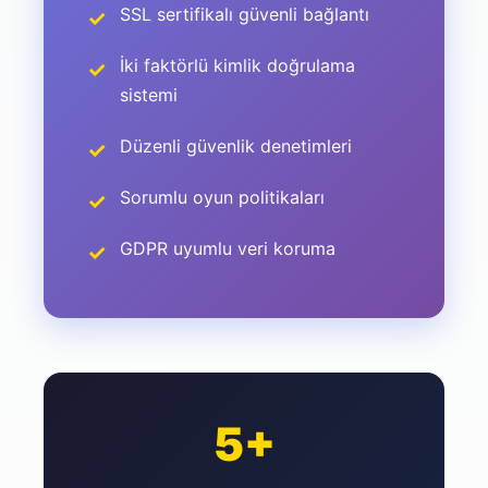
SSL sertifikalı güvenli bağlantı
İki faktörlü kimlik doğrulama
sistemi
Düzenli güvenlik denetimleri
Sorumlu oyun politikaları
GDPR uyumlu veri koruma
5+