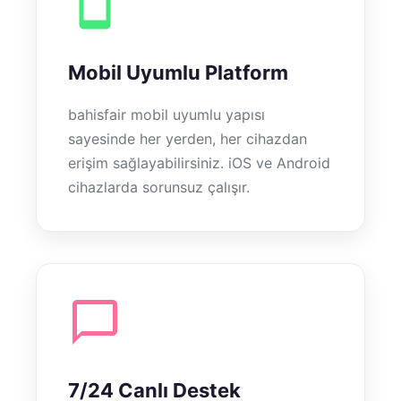
Mobil Uyumlu Platform
bahisfair mobil uyumlu yapısı
sayesinde her yerden, her cihazdan
erişim sağlayabilirsiniz. iOS ve Android
cihazlarda sorunsuz çalışır.
7/24 Canlı Destek