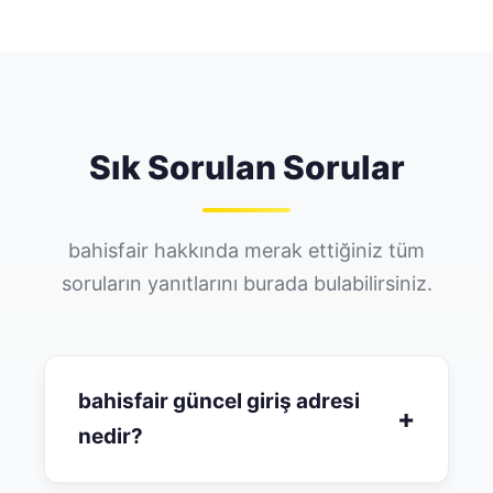
Sık Sorulan Sorular
bahisfair hakkında merak ettiğiniz tüm
soruların yanıtlarını burada bulabilirsiniz.
bahisfair güncel giriş adresi
+
nedir?