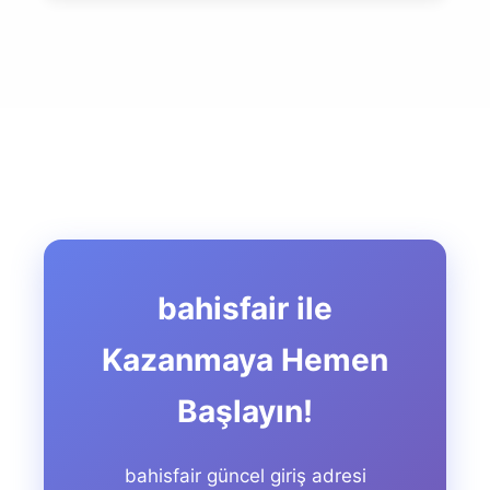
bahisfair ile
Kazanmaya Hemen
Başlayın!
bahisfair güncel giriş adresi