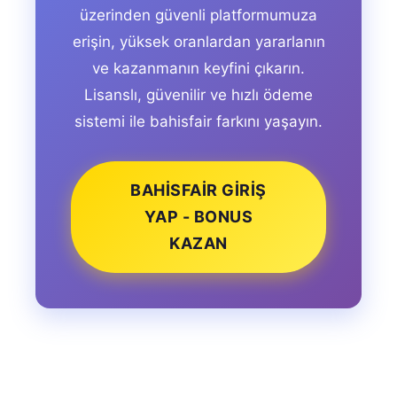
üzerinden güvenli platformumuza
erişin, yüksek oranlardan yararlanın
ve kazanmanın keyfini çıkarın.
Lisanslı, güvenilir ve hızlı ödeme
sistemi ile bahisfair farkını yaşayın.
BAHISFAIR GIRIŞ
YAP - BONUS
KAZAN