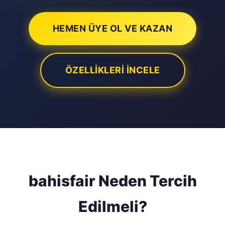
HEMEN ÜYE OL VE KAZAN
ÖZELLIKLERI İNCELE
bahisfair Neden Tercih
Edilmeli?