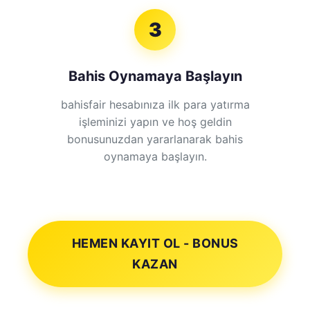
3
Bahis Oynamaya Başlayın
bahisfair hesabınıza ilk para yatırma
işleminizi yapın ve hoş geldin
bonusunuzdan yararlanarak bahis
oynamaya başlayın.
HEMEN KAYIT OL - BONUS
KAZAN