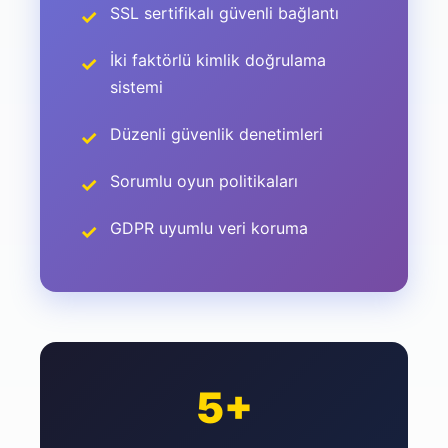
SSL sertifikalı güvenli bağlantı
İki faktörlü kimlik doğrulama
sistemi
Düzenli güvenlik denetimleri
Sorumlu oyun politikaları
GDPR uyumlu veri koruma
5+