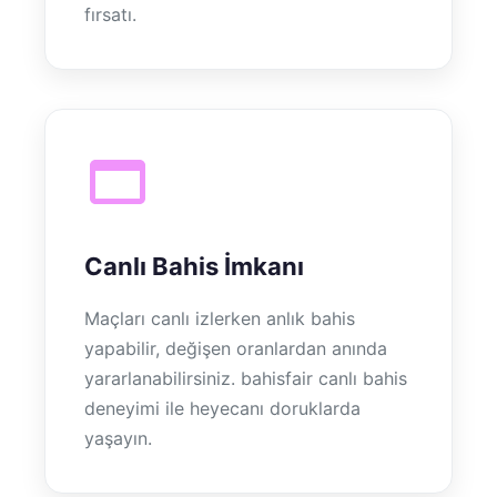
fırsatı.
Canlı Bahis İmkanı
Maçları canlı izlerken anlık bahis
yapabilir, değişen oranlardan anında
yararlanabilirsiniz. bahisfair canlı bahis
deneyimi ile heyecanı doruklarda
yaşayın.