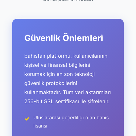
Güvenlik Önlemleri
bahisfair platformu, kullanıcılarının
kişisel ve finansal bilgilerini
korumak için en son teknoloji
güvenlik protokollerini
kullanmaktadır. Tüm veri aktarımları
256-bit SSL sertifikası ile şifrelenir.
Uluslararası geçerliliği olan bahis
lisansı