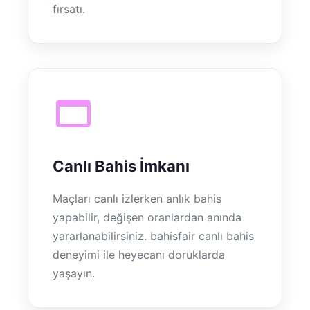
fırsatı.
Canlı Bahis İmkanı
Maçları canlı izlerken anlık bahis
yapabilir, değişen oranlardan anında
yararlanabilirsiniz. bahisfair canlı bahis
deneyimi ile heyecanı doruklarda
yaşayın.