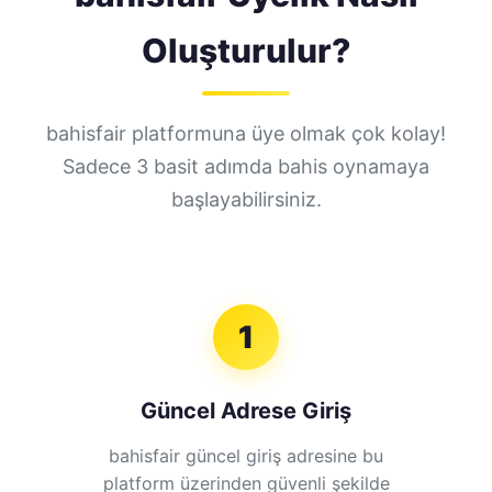
Oluşturulur?
bahisfair platformuna üye olmak çok kolay!
Sadece 3 basit adımda bahis oynamaya
başlayabilirsiniz.
1
Güncel Adrese Giriş
bahisfair güncel giriş adresine bu
platform üzerinden güvenli şekilde