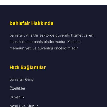
bahisfair Hakkında
bahisfair, yıllardır sektörde güvenilir hizmet veren,
lisanslı online bahis platformudur. Kullanıcı
memnuniyeti ve güvenliği önceliğimizdir.
Hızlı Bağlantılar
bahisfair Giriş
Özellikler
Güvenlik
Nasıl Üye Olunur