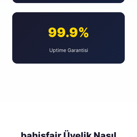
99.9%
Uptime Garantisi
bahisfair Üyelik Nasıl