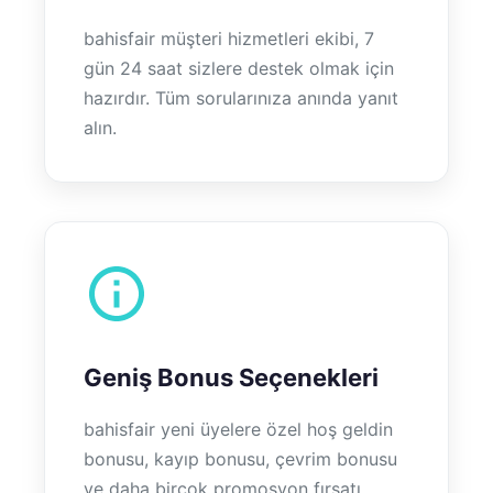
bahisfair müşteri hizmetleri ekibi, 7
gün 24 saat sizlere destek olmak için
hazırdır. Tüm sorularınıza anında yanıt
alın.
Geniş Bonus Seçenekleri
bahisfair yeni üyelere özel hoş geldin
bonusu, kayıp bonusu, çevrim bonusu
ve daha birçok promosyon fırsatı