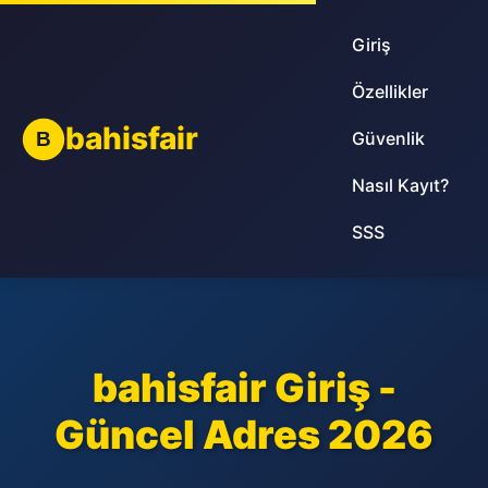
Giriş
Özellikler
bahisfair
B
Güvenlik
Nasıl Kayıt?
SSS
bahisfair Giriş -
Güncel Adres 2026