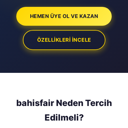
HEMEN ÜYE OL VE KAZAN
ÖZELLIKLERI İNCELE
bahisfair Neden Tercih
Edilmeli?