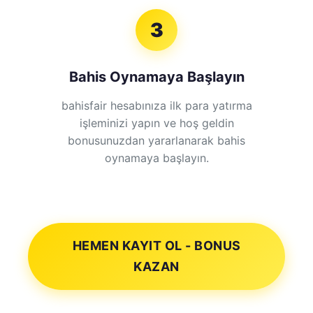
3
Bahis Oynamaya Başlayın
bahisfair hesabınıza ilk para yatırma
işleminizi yapın ve hoş geldin
bonusunuzdan yararlanarak bahis
oynamaya başlayın.
HEMEN KAYIT OL - BONUS
KAZAN