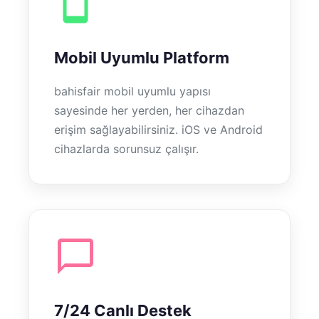
Mobil Uyumlu Platform
bahisfair mobil uyumlu yapısı
sayesinde her yerden, her cihazdan
erişim sağlayabilirsiniz. iOS ve Android
cihazlarda sorunsuz çalışır.
7/24 Canlı Destek