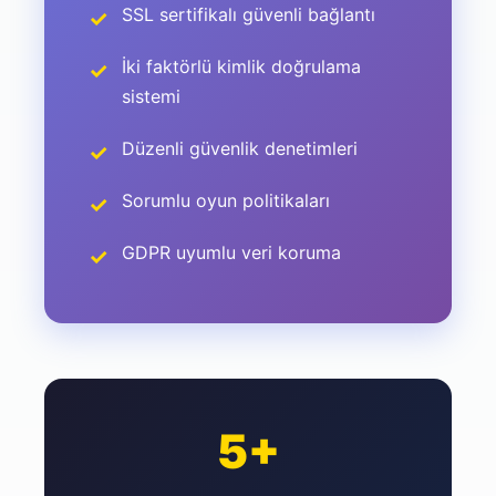
SSL sertifikalı güvenli bağlantı
İki faktörlü kimlik doğrulama
sistemi
Düzenli güvenlik denetimleri
Sorumlu oyun politikaları
GDPR uyumlu veri koruma
5+