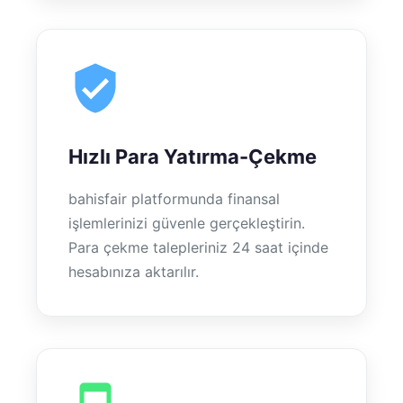
Hızlı Para Yatırma-Çekme
bahisfair platformunda finansal
işlemlerinizi güvenle gerçekleştirin.
Para çekme talepleriniz 24 saat içinde
hesabınıza aktarılır.