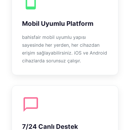
Mobil Uyumlu Platform
bahisfair mobil uyumlu yapısı
sayesinde her yerden, her cihazdan
erişim sağlayabilirsiniz. iOS ve Android
cihazlarda sorunsuz çalışır.
7/24 Canlı Destek