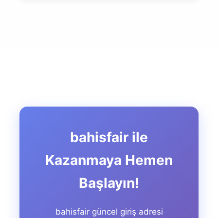
bahisfair ile
Kazanmaya Hemen
Başlayın!
bahisfair güncel giriş adresi