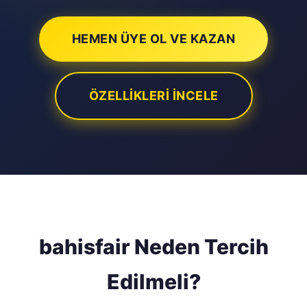
HEMEN ÜYE OL VE KAZAN
ÖZELLIKLERI İNCELE
bahisfair Neden Tercih
Edilmeli?