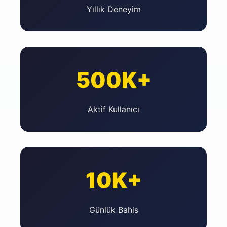
Yıllık Deneyim
500K+
Aktif Kullanıcı
10K+
Günlük Bahis