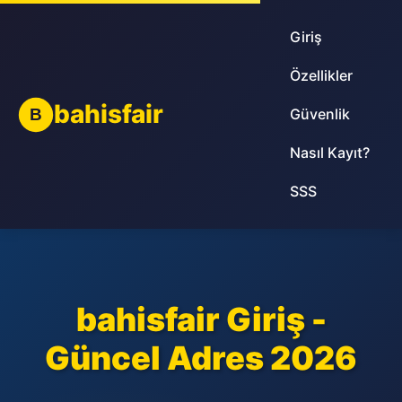
Giriş
Özellikler
bahisfair
B
Güvenlik
Nasıl Kayıt?
SSS
bahisfair Giriş -
Güncel Adres 2026