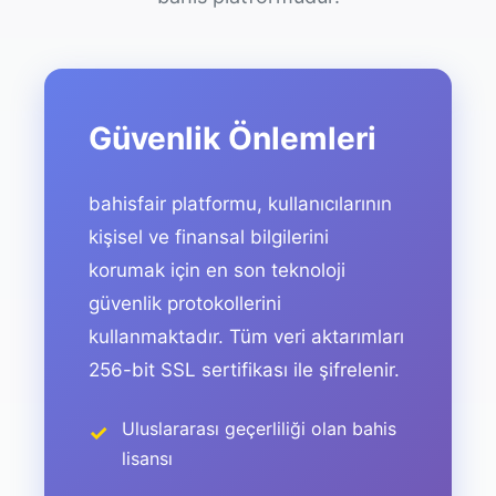
Güvenlik Önlemleri
bahisfair platformu, kullanıcılarının
kişisel ve finansal bilgilerini
korumak için en son teknoloji
güvenlik protokollerini
kullanmaktadır. Tüm veri aktarımları
256-bit SSL sertifikası ile şifrelenir.
Uluslararası geçerliliği olan bahis
lisansı