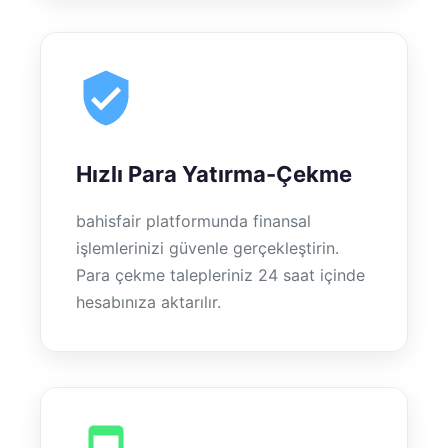
Hızlı Para Yatırma-Çekme
bahisfair platformunda finansal
işlemlerinizi güvenle gerçekleştirin.
Para çekme talepleriniz 24 saat içinde
hesabınıza aktarılır.