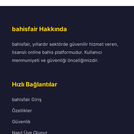
bahisfair Hakkında
bahisfair, yıllardır sektörde güvenilir hizmet veren,
lisanslı online bahis platformudur. Kullanıcı
memnuniyeti ve güvenliği önceliğimizdir.
Hızlı Bağlantılar
bahisfair Giriş
Özellikler
Güvenlik
Nasıl Üye Olunur