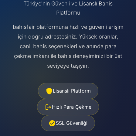
Türkiye'nin Güvenli ve Lisanslı Bahis
Platformu
bahisfair platformuna hızlı ve güvenli erişim
için doğru adrestesiniz. Yüksek oranlar,
canlı bahis seçenekleri ve anında para
çekme imkanı ile bahis deneyiminizi bir üst
seviyeye taşıyın.
Lisanslı Platform
Hızlı Para Çekme
SSL Güvenliği