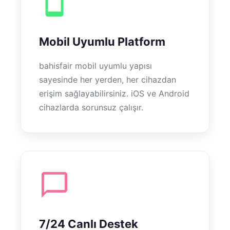
Mobil Uyumlu Platform
bahisfair mobil uyumlu yapısı
sayesinde her yerden, her cihazdan
erişim sağlayabilirsiniz. iOS ve Android
cihazlarda sorunsuz çalışır.
7/24 Canlı Destek