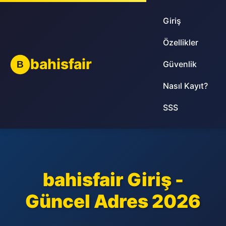
Giriş
Özellikler
bahisfair
B
Güvenlik
Nasıl Kayıt?
SSS
bahisfair Giriş -
Güncel Adres 2026