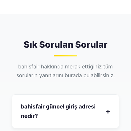
Sık Sorulan Sorular
bahisfair hakkında merak ettiğiniz tüm
soruların yanıtlarını burada bulabilirsiniz.
bahisfair güncel giriş adresi
+
nedir?