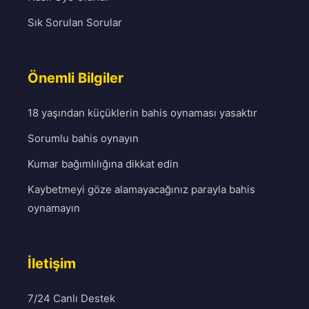
Sık Sorulan Sorular
Önemli Bilgiler
18 yaşından küçüklerin bahis oynaması yasaktır
Sorumlu bahis oynayın
Kumar bağımlılığına dikkat edin
Kaybetmeyi göze alamayacağınız parayla bahis
oynamayın
İletişim
7/24 Canlı Destek