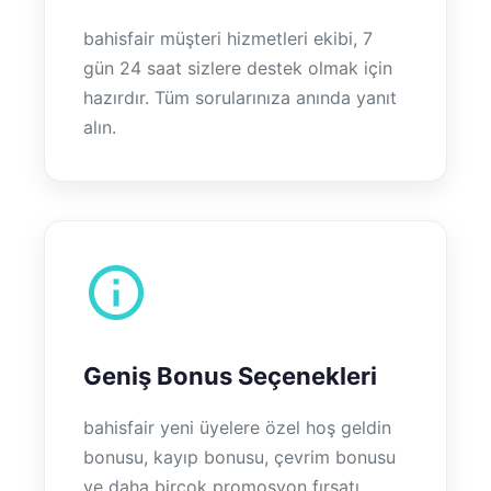
bahisfair müşteri hizmetleri ekibi, 7
gün 24 saat sizlere destek olmak için
hazırdır. Tüm sorularınıza anında yanıt
alın.
Geniş Bonus Seçenekleri
bahisfair yeni üyelere özel hoş geldin
bonusu, kayıp bonusu, çevrim bonusu
ve daha birçok promosyon fırsatı