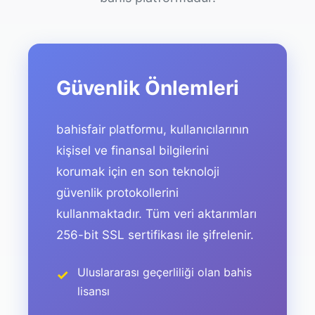
Güvenlik Önlemleri
bahisfair platformu, kullanıcılarının
kişisel ve finansal bilgilerini
korumak için en son teknoloji
güvenlik protokollerini
kullanmaktadır. Tüm veri aktarımları
256-bit SSL sertifikası ile şifrelenir.
Uluslararası geçerliliği olan bahis
lisansı