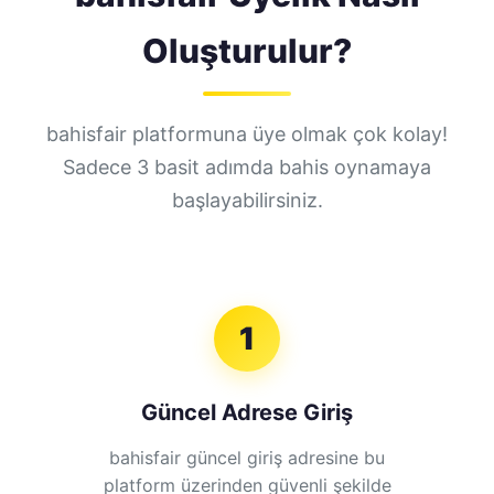
Oluşturulur?
bahisfair platformuna üye olmak çok kolay!
Sadece 3 basit adımda bahis oynamaya
başlayabilirsiniz.
1
Güncel Adrese Giriş
bahisfair güncel giriş adresine bu
platform üzerinden güvenli şekilde