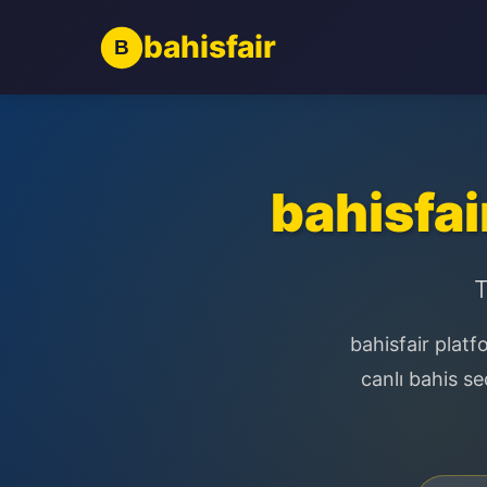
bahisfair
B
bahisfai
T
bahisfair platf
canlı bahis se