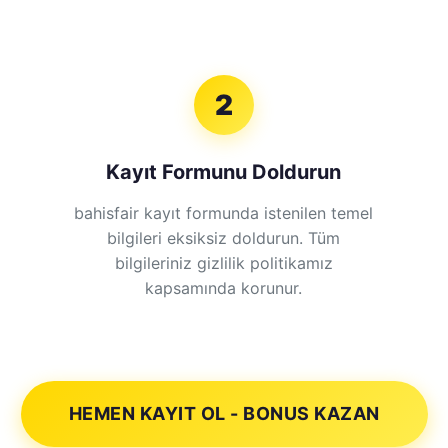
2
Kayıt Formunu Doldurun
bahisfair kayıt formunda istenilen temel
bilgileri eksiksiz doldurun. Tüm
bilgileriniz gizlilik politikamız
kapsamında korunur.
HEMEN KAYIT OL - BONUS KAZAN