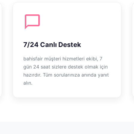
7/24 Canlı Destek
bahisfair müşteri hizmetleri ekibi, 7
gün 24 saat sizlere destek olmak için
hazırdır. Tüm sorularınıza anında yanıt
alın.