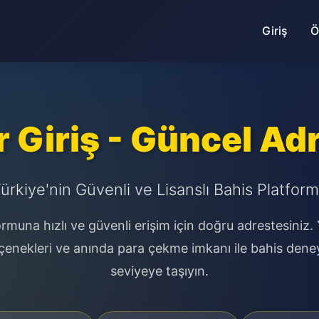
Giriş
Ö
r Giriş - Güncel A
ürkiye'nin Güvenli ve Lisanslı Bahis Platfor
ormuna hızlı ve güvenli erişim için doğru adrestesiniz.
çenekleri ve anında para çekme imkanı ile bahis deney
seviyeye taşıyın.