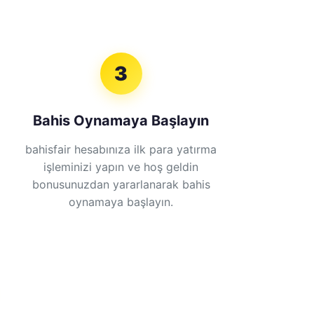
3
Bahis Oynamaya Başlayın
bahisfair hesabınıza ilk para yatırma
işleminizi yapın ve hoş geldin
bonusunuzdan yararlanarak bahis
oynamaya başlayın.