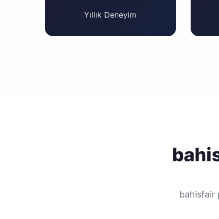
Yıllık Deneyim
bahis
bahisfair