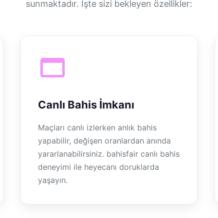
sunmaktadır. İşte sizi bekleyen özellikler:
Canlı Bahis İmkanı
Maçları canlı izlerken anlık bahis
yapabilir, değişen oranlardan anında
yararlanabilirsiniz. bahisfair canlı bahis
deneyimi ile heyecanı doruklarda
yaşayın.