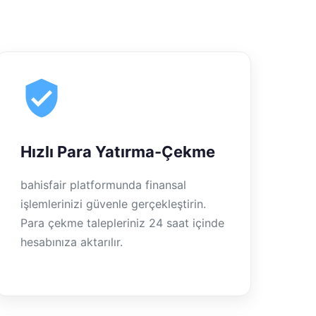
Hızlı Para Yatırma-Çekme
bahisfair platformunda finansal
işlemlerinizi güvenle gerçekleştirin.
Para çekme talepleriniz 24 saat içinde
hesabınıza aktarılır.