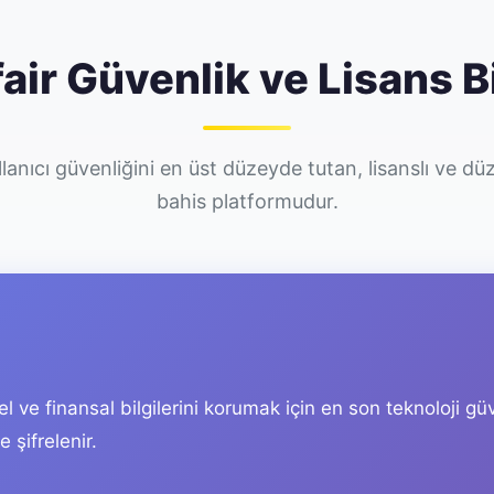
air Güvenlik ve Lisans Bi
llanıcı güvenliğini en üst düzeyde tutan, lisanslı ve dü
bahis platformudur.
isel ve finansal bilgilerini korumak için en son teknoloji g
e şifrelenir.