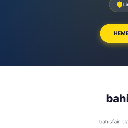
Li
HEME
bahi
bahisfair pl