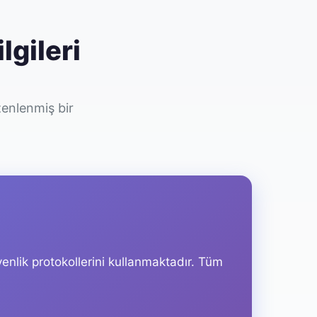
lgileri
zenlenmiş bir
üvenlik protokollerini kullanmaktadır. Tüm