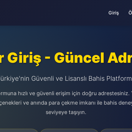
Giriş
Ö
r Giriş - Güncel A
ürkiye'nin Güvenli ve Lisanslı Bahis Platfor
ormuna hızlı ve güvenli erişim için doğru adrestesiniz.
çenekleri ve anında para çekme imkanı ile bahis deney
seviyeye taşıyın.