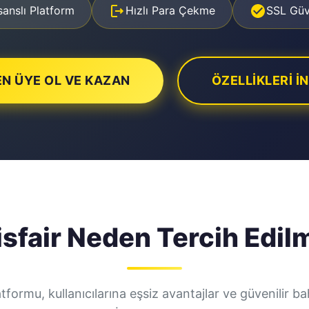
sanslı Platform
Hızlı Para Çekme
SSL Güv
N ÜYE OL VE KAZAN
ÖZELLIKLERI İ
sfair Neden Tercih Edil
atformu, kullanıcılarına eşsiz avantajlar ve güvenilir b