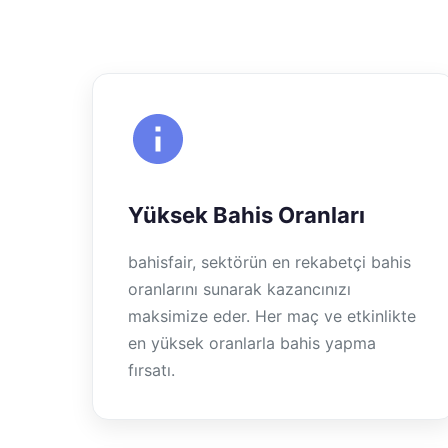
Yüksek Bahis Oranları
bahisfair, sektörün en rekabetçi bahis
oranlarını sunarak kazancınızı
maksimize eder. Her maç ve etkinlikte
en yüksek oranlarla bahis yapma
fırsatı.