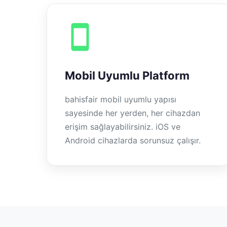
Mobil Uyumlu Platform
bahisfair mobil uyumlu yapısı
sayesinde her yerden, her cihazdan
erişim sağlayabilirsiniz. iOS ve
Android cihazlarda sorunsuz çalışır.