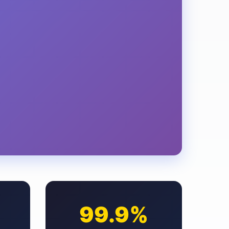
99.9%