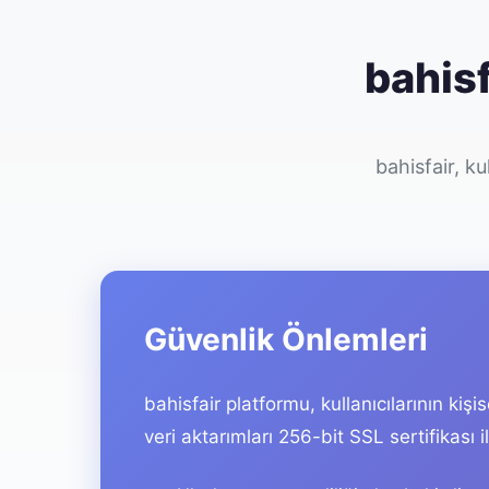
bahisf
bahisfair, ku
Güvenlik Önlemleri
bahisfair platformu, kullanıcılarının kiş
veri aktarımları 256-bit SSL sertifikası il