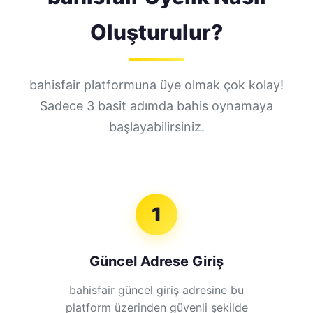
Oluşturulur?
bahisfair platformuna üye olmak çok kolay!
Sadece 3 basit adımda bahis oynamaya
başlayabilirsiniz.
1
Güncel Adrese Giriş
bahisfair güncel giriş adresine bu
platform üzerinden güvenli şekilde