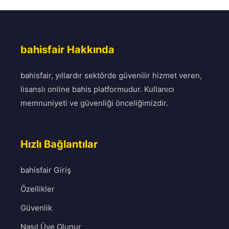
bahisfair Hakkında
bahisfair, yıllardır sektörde güvenilir hizmet veren,
lisanslı online bahis platformudur. Kullanıcı
memnuniyeti ve güvenliği önceliğimizdir.
Hızlı Bağlantılar
bahisfair Giriş
Özellikler
Güvenlik
Nasıl Üye Olunur