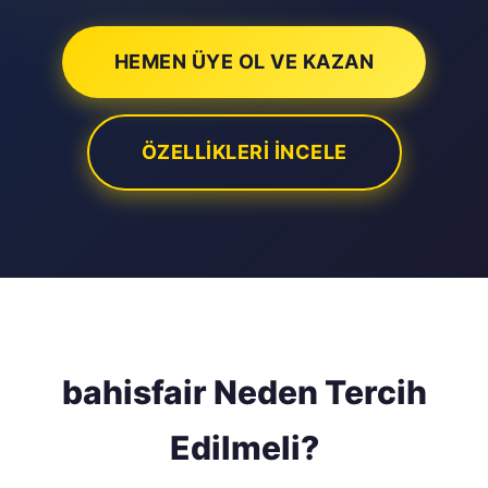
HEMEN ÜYE OL VE KAZAN
ÖZELLIKLERI İNCELE
bahisfair Neden Tercih
Edilmeli?