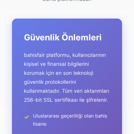
Güvenlik Önlemleri
bahisfair platformu, kullanıcılarının
kişisel ve finansal bilgilerini
korumak için en son teknoloji
güvenlik protokollerini
kullanmaktadır. Tüm veri aktarımları
256-bit SSL sertifikası ile şifrelenir.
Uluslararası geçerliliği olan bahis
lisansı