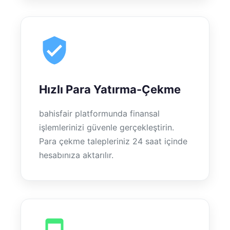
Hızlı Para Yatırma-Çekme
bahisfair platformunda finansal
işlemlerinizi güvenle gerçekleştirin.
Para çekme talepleriniz 24 saat içinde
hesabınıza aktarılır.