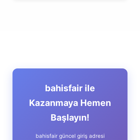
bahisfair ile
Kazanmaya Hemen
Başlayın!
bahisfair güncel giriş adresi