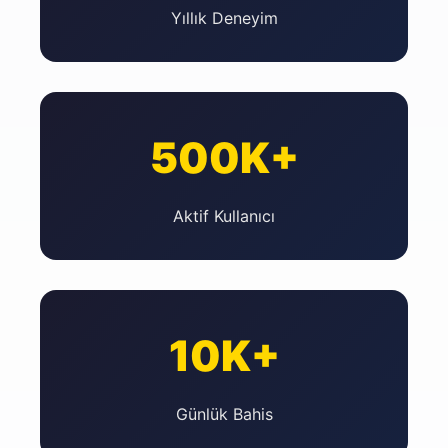
Yıllık Deneyim
500K+
Aktif Kullanıcı
10K+
Günlük Bahis