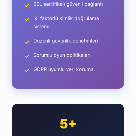
SSL sertifikalı güvenli bağlantı
İki faktörlü kimlik doğrulama
sistemi
Düzenli güvenlik denetimleri
Sorumlu oyun politikaları
GDPR uyumlu veri koruma
5+