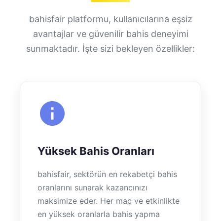
bahisfair platformu, kullanıcılarına eşsiz
avantajlar ve güvenilir bahis deneyimi
sunmaktadır. İşte sizi bekleyen özellikler:
Yüksek Bahis Oranları
bahisfair, sektörün en rekabetçi bahis
oranlarını sunarak kazancınızı
maksimize eder. Her maç ve etkinlikte
en yüksek oranlarla bahis yapma