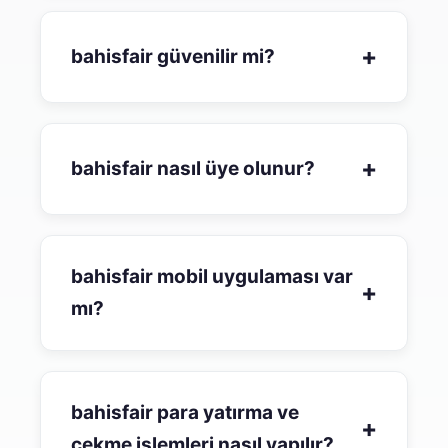
+
bahisfair güvenilir mi?
+
bahisfair nasıl üye olunur?
bahisfair mobil uygulaması var
+
mı?
bahisfair para yatırma ve
+
çekme işlemleri nasıl yapılır?