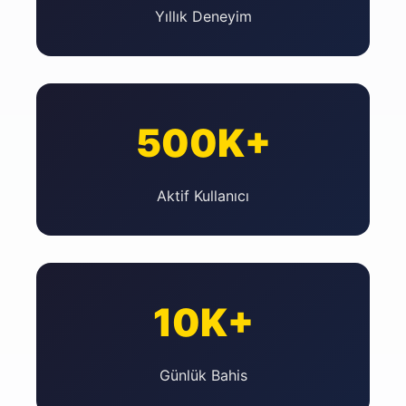
Yıllık Deneyim
500K+
Aktif Kullanıcı
10K+
Günlük Bahis