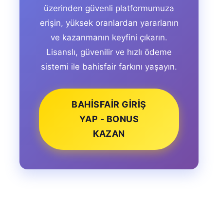
üzerinden güvenli platformumuza
erişin, yüksek oranlardan yararlanın
ve kazanmanın keyfini çıkarın.
Lisanslı, güvenilir ve hızlı ödeme
sistemi ile bahisfair farkını yaşayın.
BAHISFAIR GIRIŞ
YAP - BONUS
KAZAN