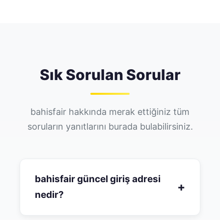
Sık Sorulan Sorular
bahisfair hakkında merak ettiğiniz tüm
soruların yanıtlarını burada bulabilirsiniz.
bahisfair güncel giriş adresi
+
nedir?