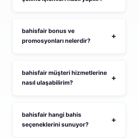
bahisfair bonus ve
+
promosyonları nelerdir?
bahisfair müşteri hizmetlerine
+
nasıl ulaşabilirim?
bahisfair hangi bahis
+
seçeneklerini sunuyor?