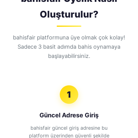
Oluşturulur?
bahisfair platformuna üye olmak çok kolay!
Sadece 3 basit adımda bahis oynamaya
başlayabilirsiniz.
1
Güncel Adrese Giriş
bahisfair güncel giriş adresine bu
platform üzerinden güvenli şekilde