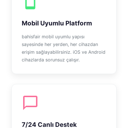
Mobil Uyumlu Platform
bahisfair mobil uyumlu yapısı
sayesinde her yerden, her cihazdan
erişim sağlayabilirsiniz. iOS ve Android
cihazlarda sorunsuz çalışır.
7/24 Canlı Destek