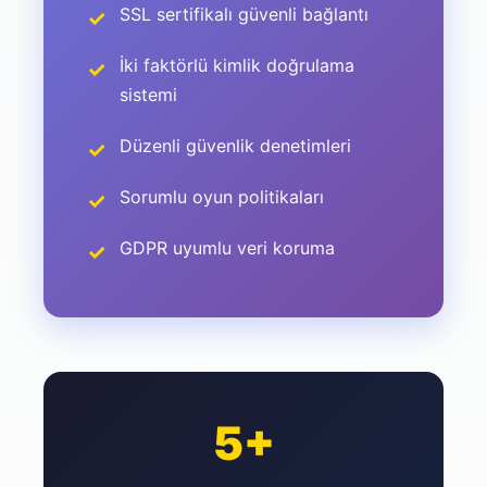
SSL sertifikalı güvenli bağlantı
İki faktörlü kimlik doğrulama
sistemi
Düzenli güvenlik denetimleri
Sorumlu oyun politikaları
GDPR uyumlu veri koruma
5+