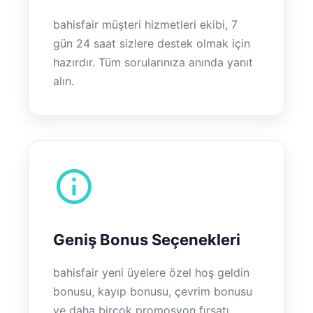
bahisfair müşteri hizmetleri ekibi, 7
gün 24 saat sizlere destek olmak için
hazırdır. Tüm sorularınıza anında yanıt
alın.
Geniş Bonus Seçenekleri
bahisfair yeni üyelere özel hoş geldin
bonusu, kayıp bonusu, çevrim bonusu
ve daha birçok promosyon fırsatı