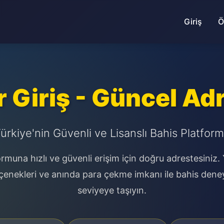
Giriş
Ö
r Giriş - Güncel A
ürkiye'nin Güvenli ve Lisanslı Bahis Platfor
ormuna hızlı ve güvenli erişim için doğru adrestesiniz.
çenekleri ve anında para çekme imkanı ile bahis deney
seviyeye taşıyın.