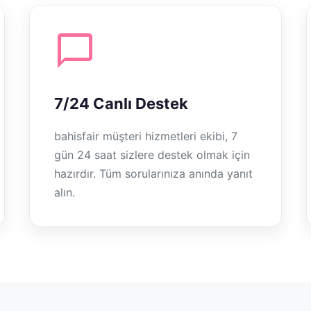
7/24 Canlı Destek
bahisfair müşteri hizmetleri ekibi, 7
gün 24 saat sizlere destek olmak için
hazırdır. Tüm sorularınıza anında yanıt
alın.