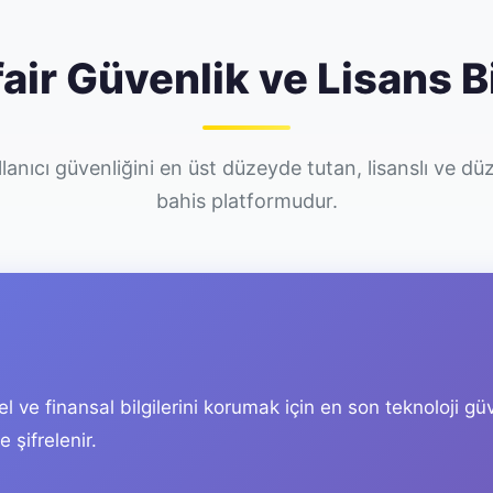
air Güvenlik ve Lisans Bi
llanıcı güvenliğini en üst düzeyde tutan, lisanslı ve dü
bahis platformudur.
isel ve finansal bilgilerini korumak için en son teknoloji g
e şifrelenir.