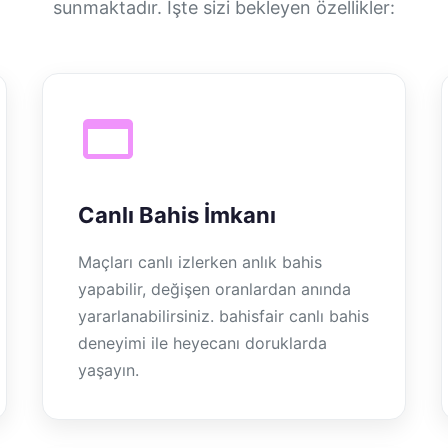
sunmaktadır. İşte sizi bekleyen özellikler:
Canlı Bahis İmkanı
Maçları canlı izlerken anlık bahis
yapabilir, değişen oranlardan anında
yararlanabilirsiniz. bahisfair canlı bahis
deneyimi ile heyecanı doruklarda
yaşayın.