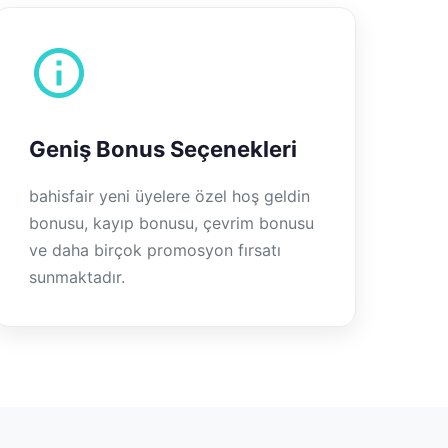
Geniş Bonus Seçenekleri
bahisfair yeni üyelere özel hoş geldin
bonusu, kayıp bonusu, çevrim bonusu
ve daha birçok promosyon fırsatı
sunmaktadır.