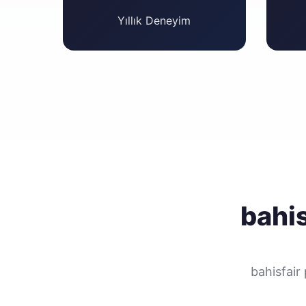
Yıllık Deneyim
bahis
bahisfair