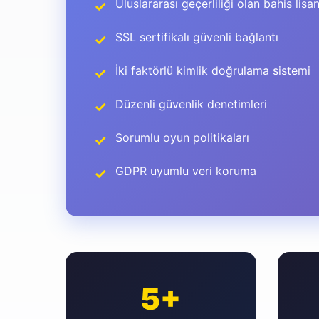
Uluslararası geçerliliği olan bahis lisan
SSL sertifikalı güvenli bağlantı
İki faktörlü kimlik doğrulama sistemi
Düzenli güvenlik denetimleri
Sorumlu oyun politikaları
GDPR uyumlu veri koruma
5+