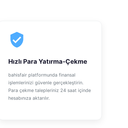
Hızlı Para Yatırma-Çekme
bahisfair platformunda finansal
işlemlerinizi güvenle gerçekleştirin.
Para çekme talepleriniz 24 saat içinde
hesabınıza aktarılır.