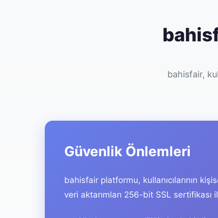
bahisf
bahisfair, ku
Güvenlik Önlemleri
bahisfair platformu, kullanıcılarının kiş
veri aktarımları 256-bit SSL sertifikası il