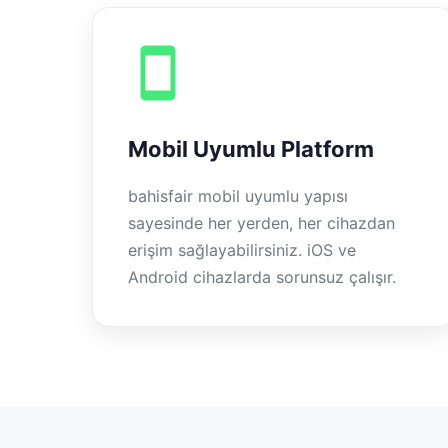
Mobil Uyumlu Platform
bahisfair mobil uyumlu yapısı
sayesinde her yerden, her cihazdan
erişim sağlayabilirsiniz. iOS ve
Android cihazlarda sorunsuz çalışır.