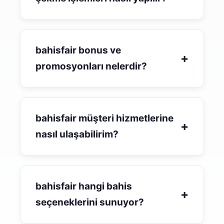
bahisfair bonus ve
+
promosyonları nelerdir?
bahisfair müşteri hizmetlerine
+
nasıl ulaşabilirim?
bahisfair hangi bahis
+
seçeneklerini sunuyor?