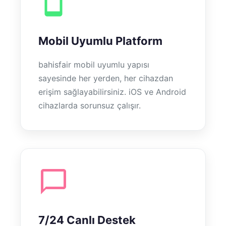
Mobil Uyumlu Platform
bahisfair mobil uyumlu yapısı
sayesinde her yerden, her cihazdan
erişim sağlayabilirsiniz. iOS ve Android
cihazlarda sorunsuz çalışır.
7/24 Canlı Destek