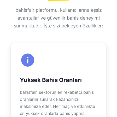
bahisfair platformu, kullanıcılarına eşsiz
avantajlar ve güvenilir bahis deneyimi
sunmaktadır. İşte sizi bekleyen özellikler:
Yüksek Bahis Oranları
bahisfair, sektörün en rekabetçi bahis
oranlarını sunarak kazancınızı
maksimize eder. Her maç ve etkinlikte
en yüksek oranlarla bahis yapma