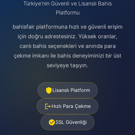
Türkiye'nin Güvenli ve Lisanslı Bahis
Platformu
bahisfair platformuna hızlı ve güvenli erişim
için doğru adrestesiniz. Yüksek oranlar,
canlı bahis seçenekleri ve anında para
çekme imkanı ile bahis deneyiminizi bir üst
seviyeye taşıyın.
Lisanslı Platform
Hızlı Para Çekme
SSL Güvenliği