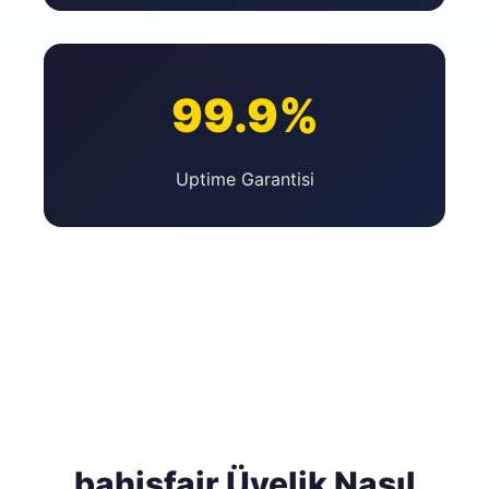
99.9%
Uptime Garantisi
bahisfair Üyelik Nasıl