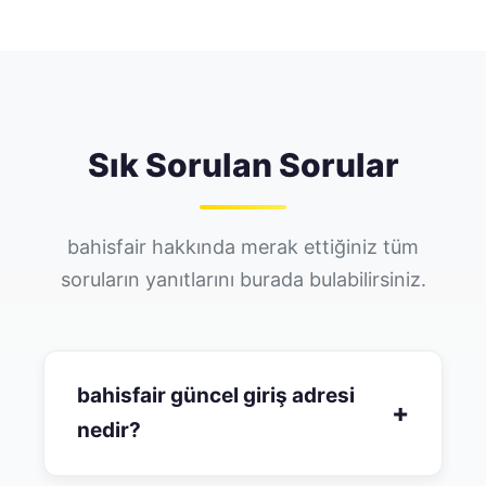
Sık Sorulan Sorular
bahisfair hakkında merak ettiğiniz tüm
soruların yanıtlarını burada bulabilirsiniz.
bahisfair güncel giriş adresi
+
nedir?