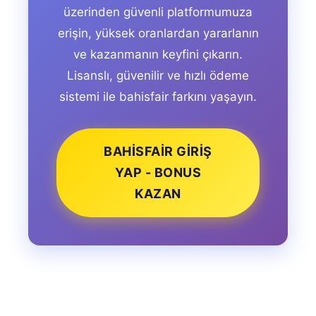
üzerinden güvenli platformumuza
erişin, yüksek oranlardan yararlanın
ve kazanmanın keyfini çıkarın.
Lisanslı, güvenilir ve hızlı ödeme
sistemi ile bahisfair farkını yaşayın.
BAHISFAIR GIRIŞ
YAP - BONUS
KAZAN