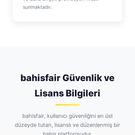
sunmaktadır.
bahisfair Güvenlik ve
Lisans Bilgileri
bahisfair, kullanıcı güvenliğini en üst
düzeyde tutan, lisanslı ve düzenlenmiş bir
bahis platformudur.