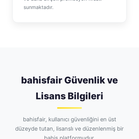
sunmaktadır.
bahisfair Güvenlik ve
Lisans Bilgileri
bahisfair, kullanıcı güvenliğini en üst
düzeyde tutan, lisanslı ve düzenlenmiş bir
bahis platformudur.