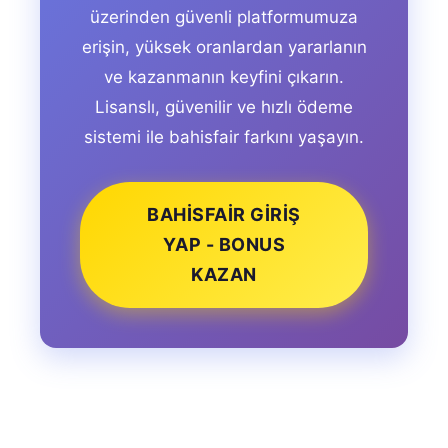
üzerinden güvenli platformumuza
erişin, yüksek oranlardan yararlanın
ve kazanmanın keyfini çıkarın.
Lisanslı, güvenilir ve hızlı ödeme
sistemi ile bahisfair farkını yaşayın.
BAHISFAIR GIRIŞ
YAP - BONUS
KAZAN