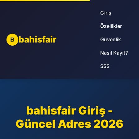
Giriş
Özellikler
bahisfair
B
Güvenlik
Nasıl Kayıt?
SSS
bahisfair Giriş -
Güncel Adres 2026