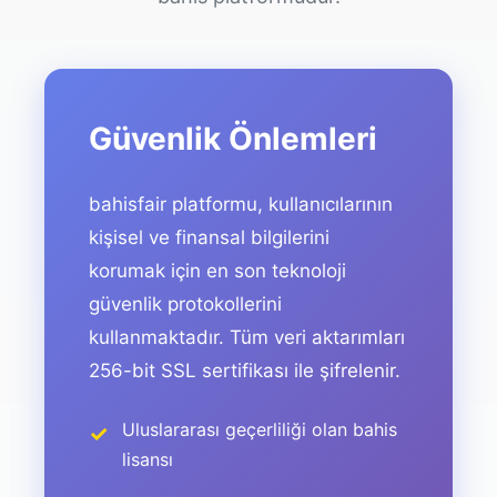
Güvenlik Önlemleri
bahisfair platformu, kullanıcılarının
kişisel ve finansal bilgilerini
korumak için en son teknoloji
güvenlik protokollerini
kullanmaktadır. Tüm veri aktarımları
256-bit SSL sertifikası ile şifrelenir.
Uluslararası geçerliliği olan bahis
lisansı