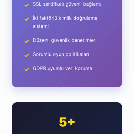
SSL sertifikalı güvenli bağlantı
İki faktörlü kimlik doğrulama
sistemi
Düzenli güvenlik denetimleri
Sorumlu oyun politikaları
GDPR uyumlu veri koruma
5+