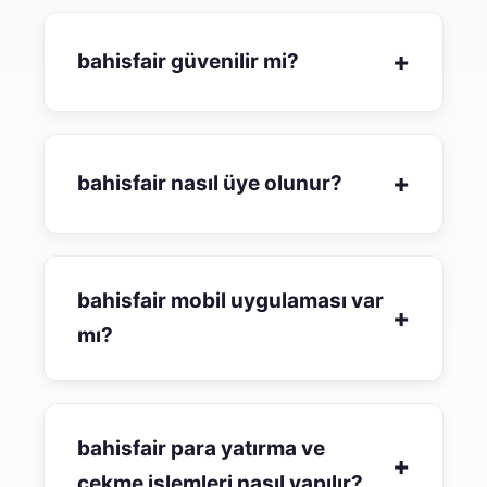
+
bahisfair güvenilir mi?
+
bahisfair nasıl üye olunur?
bahisfair mobil uygulaması var
+
mı?
bahisfair para yatırma ve
+
çekme işlemleri nasıl yapılır?