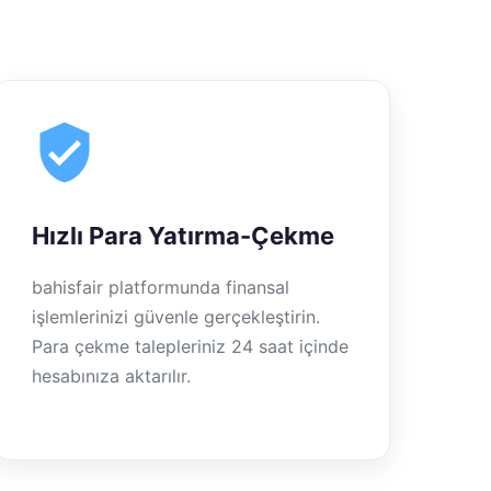
Hızlı Para Yatırma-Çekme
bahisfair platformunda finansal
işlemlerinizi güvenle gerçekleştirin.
Para çekme talepleriniz 24 saat içinde
hesabınıza aktarılır.