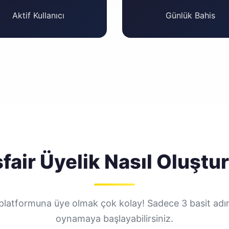
Aktif Kullanıcı
Günlük Bahis
fair Üyelik Nasıl Oluştu
 platformuna üye olmak çok kolay! Sadece 3 basit ad
oynamaya başlayabilirsiniz.