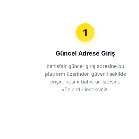
1
Güncel Adrese Giriş
bahisfair güncel giriş adresine bu
platform üzerinden güvenli şekilde
erişin. Resmi bahisfair sitesine
yönlendirileceksiniz.