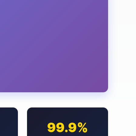
99.9%