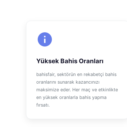
Yüksek Bahis Oranları
bahisfair, sektörün en rekabetçi bahis
oranlarını sunarak kazancınızı
maksimize eder. Her maç ve etkinlikte
en yüksek oranlarla bahis yapma
fırsatı.