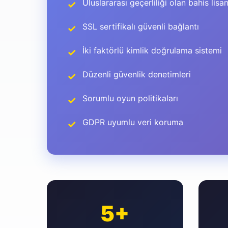
Uluslararası geçerliliği olan bahis lisan
SSL sertifikalı güvenli bağlantı
İki faktörlü kimlik doğrulama sistemi
Düzenli güvenlik denetimleri
Sorumlu oyun politikaları
GDPR uyumlu veri koruma
5+