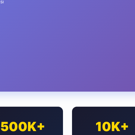
sı
500K+
10K+