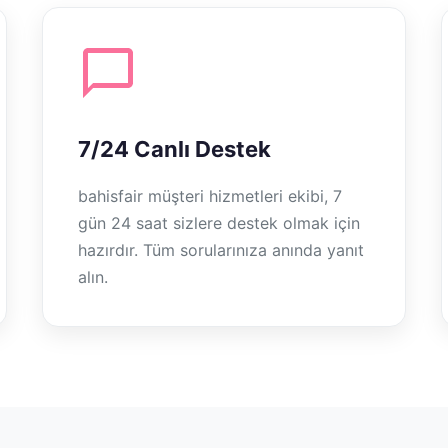
7/24 Canlı Destek
bahisfair müşteri hizmetleri ekibi, 7
gün 24 saat sizlere destek olmak için
hazırdır. Tüm sorularınıza anında yanıt
alın.