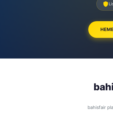
Li
HEME
bahi
bahisfair pl