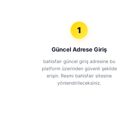
1
Güncel Adrese Giriş
bahisfair güncel giriş adresine bu
platform üzerinden güvenli şekilde
erişin. Resmi bahisfair sitesine
yönlendirileceksiniz.