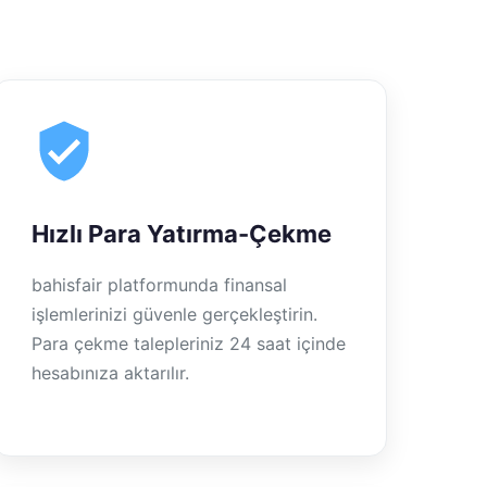
Hızlı Para Yatırma-Çekme
bahisfair platformunda finansal
işlemlerinizi güvenle gerçekleştirin.
Para çekme talepleriniz 24 saat içinde
hesabınıza aktarılır.