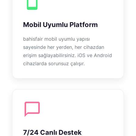
Mobil Uyumlu Platform
bahisfair mobil uyumlu yapısı
sayesinde her yerden, her cihazdan
erişim sağlayabilirsiniz. iOS ve Android
cihazlarda sorunsuz çalışır.
7/24 Canlı Destek