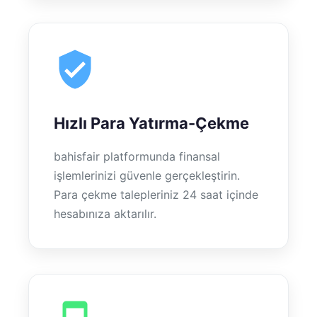
Hızlı Para Yatırma-Çekme
bahisfair platformunda finansal
işlemlerinizi güvenle gerçekleştirin.
Para çekme talepleriniz 24 saat içinde
hesabınıza aktarılır.