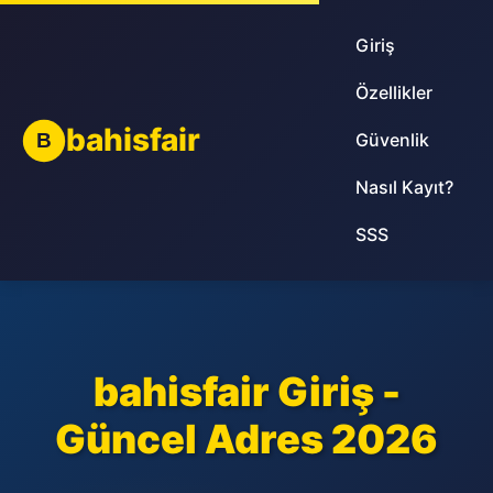
Giriş
Özellikler
bahisfair
B
Güvenlik
Nasıl Kayıt?
SSS
bahisfair Giriş -
Güncel Adres 2026