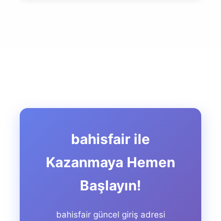
bahisfair ile
Kazanmaya Hemen
Başlayın!
bahisfair güncel giriş adresi