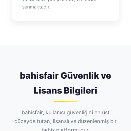
sunmaktadır.
bahisfair Güvenlik ve
Lisans Bilgileri
bahisfair, kullanıcı güvenliğini en üst
düzeyde tutan, lisanslı ve düzenlenmiş bir
bahis platformudur.