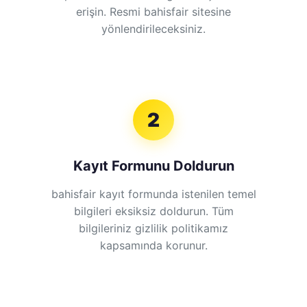
erişin. Resmi bahisfair sitesine
yönlendirileceksiniz.
2
Kayıt Formunu Doldurun
bahisfair kayıt formunda istenilen temel
bilgileri eksiksiz doldurun. Tüm
bilgileriniz gizlilik politikamız
kapsamında korunur.