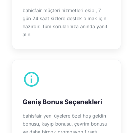
bahisfair müşteri hizmetleri ekibi, 7
gün 24 saat sizlere destek olmak için
hazırdır. Tüm sorularınıza anında yanıt
alın.
Geniş Bonus Seçenekleri
bahisfair yeni üyelere özel hoş geldin
bonusu, kayıp bonusu, çevrim bonusu
ve daha birçok promosyon fırsatı