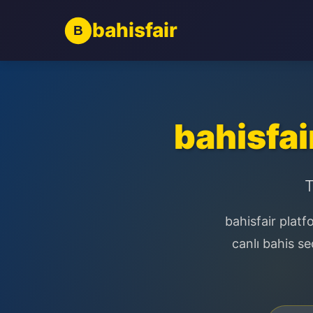
bahisfair
B
bahisfai
T
bahisfair platf
canlı bahis se