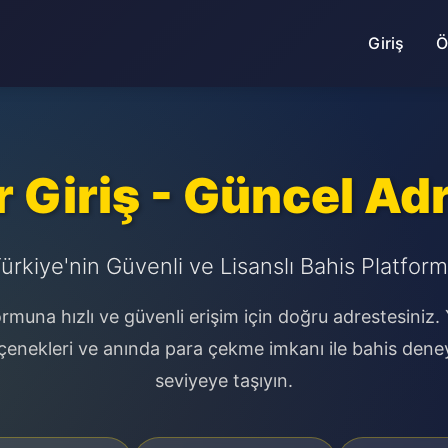
Giriş
Ö
r Giriş - Güncel A
ürkiye'nin Güvenli ve Lisanslı Bahis Platfor
ormuna hızlı ve güvenli erişim için doğru adrestesiniz.
çenekleri ve anında para çekme imkanı ile bahis deney
seviyeye taşıyın.