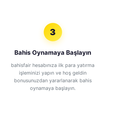
3
Bahis Oynamaya Başlayın
bahisfair hesabınıza ilk para yatırma
işleminizi yapın ve hoş geldin
bonusunuzdan yararlanarak bahis
oynamaya başlayın.