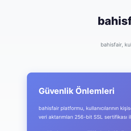
bahisf
bahisfair, ku
Güvenlik Önlemleri
bahisfair platformu, kullanıcılarının kiş
veri aktarımları 256-bit SSL sertifikası il