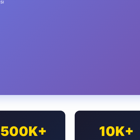
sı
500K+
10K+