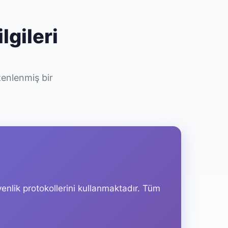
lgileri
zenlenmiş bir
üvenlik protokollerini kullanmaktadır. Tüm