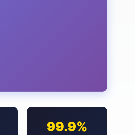
99.9%