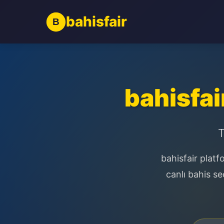
bahisfair
B
bahisfai
T
bahisfair platf
canlı bahis se