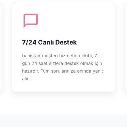
7/24 Canlı Destek
bahisfair müşteri hizmetleri ekibi, 7
gün 24 saat sizlere destek olmak için
hazırdır. Tüm sorularınıza anında yanıt
alın.