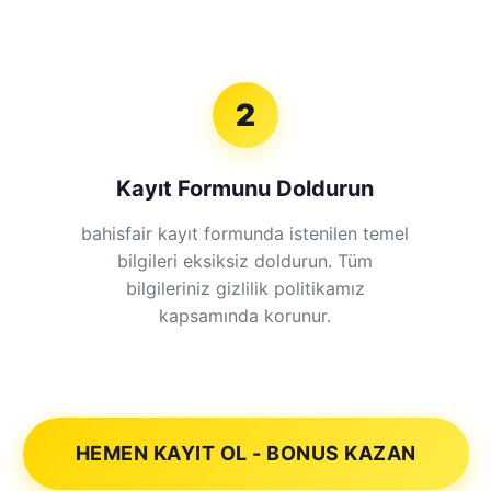
2
Kayıt Formunu Doldurun
bahisfair kayıt formunda istenilen temel
bilgileri eksiksiz doldurun. Tüm
bilgileriniz gizlilik politikamız
kapsamında korunur.
HEMEN KAYIT OL - BONUS KAZAN