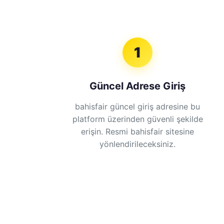
1
Güncel Adrese Giriş
bahisfair güncel giriş adresine bu
platform üzerinden güvenli şekilde
erişin. Resmi bahisfair sitesine
yönlendirileceksiniz.