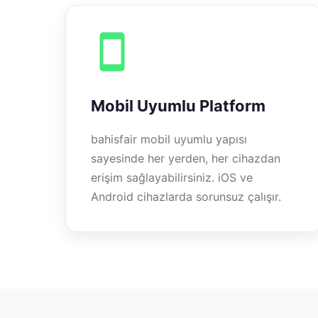
Mobil Uyumlu Platform
bahisfair mobil uyumlu yapısı
sayesinde her yerden, her cihazdan
erişim sağlayabilirsiniz. iOS ve
Android cihazlarda sorunsuz çalışır.