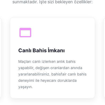
sunmaktadır. İşte sizi bekleyen özellikler:
Canlı Bahis İmkanı
Maçları canlı izlerken anlık bahis
yapabilir, değişen oranlardan anında
yararlanabilirsiniz. bahisfair canlı bahis
deneyimi ile heyecanı doruklarda
yaşayın.