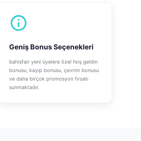
Geniş Bonus Seçenekleri
bahisfair yeni üyelere özel hoş geldin
bonusu, kayıp bonusu, çevrim bonusu
ve daha birçok promosyon fırsatı
sunmaktadır.