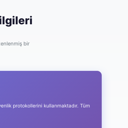
lgileri
zenlenmiş bir
üvenlik protokollerini kullanmaktadır. Tüm