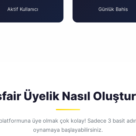
Aktif Kullanıcı
Günlük Bahis
fair Üyelik Nasıl Oluştu
 platformuna üye olmak çok kolay! Sadece 3 basit ad
oynamaya başlayabilirsiniz.