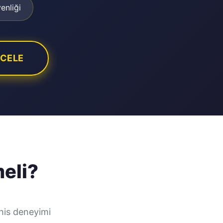
enliği
NCELE
meli?
ahis deneyimi