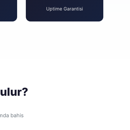
Uptime Garantisi
rulur?
ımda bahis