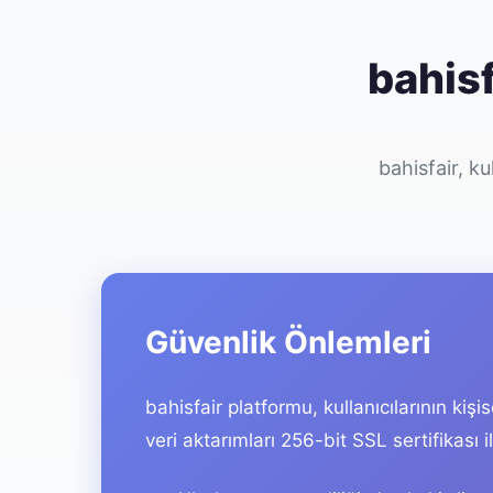
bahisf
bahisfair, ku
Güvenlik Önlemleri
bahisfair platformu, kullanıcılarının kiş
veri aktarımları 256-bit SSL sertifikası il